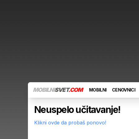
MOBILNI
SVET
.COM
MOBILNI
CENOVNICI
Neuspelo učitavanje!
Klikni ovde da probaš ponovo!