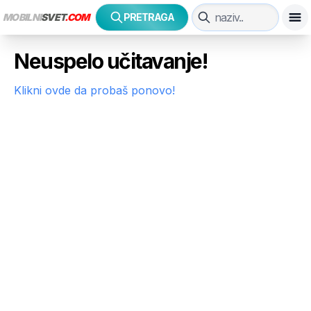
MOBILNI
SVET
.COM
PRETRAGA
Neuspelo učitavanje!
Klikni ovde da probaš ponovo!