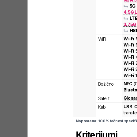
5G
4.5G L
LT
3.75G
HS
Wi-Fi
WiFi
Wi-Fi
Wi-Fi
Wi-Fi
Wi-Fi
Wi-Fi
Wi-Fi
NFC
(
Bežično
Blueto
Glona
Sateliti
USB-
Kabl
transfe
Napomena: 100% tačnost specifka
Kriterijumi