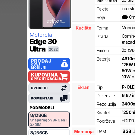
2x SIM
SIM slotovi
Interst
Paleta
Cr
Boje
Monob
Kućište
Forma
Motorola
Corning
Izrada
Edge 30
(nazad)
Ultra
2022
2x zvu
Emiteri
4610
Baterija
PRODAJ
125
W
OVAJ
MOBILNI
50
W
b
KUPOVINA
10
W
b
SPECIFIKACIJA
P-OL
Ekran
Tip
UPOREDI
6.67
i
Dimenzije
KOMENTARI
2400
Rezolucija
PODMODELI
1250
n
Kvalitet
8
/
128
GB
Snapdragon 8+ Gen 1
HDR10
Podržava
2x SIM
8
GB
Memorija
RAM
8
/
256
GB