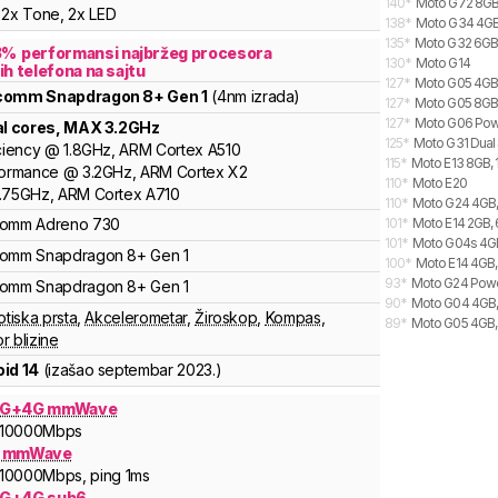
140
*
Moto G72 8GB,
2x Tone, 2x LED
138
*
Moto G34 4GB,
135
*
Moto G32 6GB,
3
%
performansi najbržeg procesora
130
*
Moto G14
ih telefona na sajtu
127
*
Moto G05 4GB,
lcomm
Snapdragon 8+ Gen 1
(4nm izrada)
127
*
Moto G05 8GB,
127
*
Moto G06 Powe
al cores
, MAX
3.2
GHz
125
*
Moto G31 Dual
ciency
@
1.8
GHz,
ARM
Cortex
A510
115
*
Moto E13 8GB,
formance
@
3.2
GHz,
ARM
Cortex
X2
110
*
Moto E20
.75
GHz,
ARM
Cortex
A710
110
*
Moto G24 4GB,
comm
Adreno
730
101
*
Moto E14 2GB, 
101
*
Moto G04s 4GB
comm
Snapdragon 8+ Gen 1
100
*
Moto E14 4GB,
93
*
Moto G24 Powe
comm
Snapdragon 8+ Gen 1
90
*
Moto G04 4GB,
otiska prsta
,
Akcelerometar
,
Žiroskop
,
Kompas
,
89
*
Moto G05 4GB, 
r blizine
id 14
(izašao
septembar 2023.
)
5G+4G mmWave
10000
Mbps
G mmWave
10000
Mbps
, ping 1ms
G+4G sub6