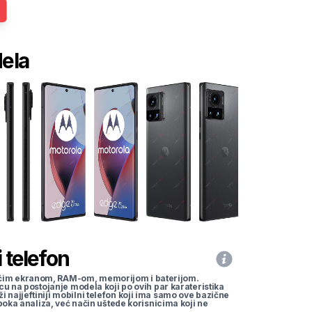
dela
 telefon
li većim ekranom, RAM-om, memorijom i baterijom.
cu na postojanje modela koji po ovih par karateristika
traži najjeftiniji mobilni telefon koji ima samo ove bazične
uboka analiza, već način uštede korisnicima koji ne