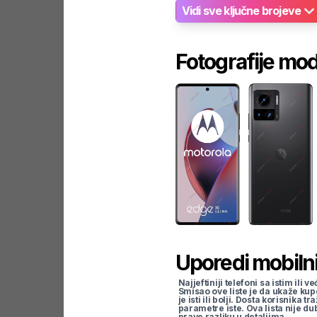
Vidi sve ključne brojeve
Fotografije mo
Uporedi mobilni
Najjeftiniji telefoni sa istim i
Smisao ove liste je da ukaže kup
je isti ili bolji. Dosta korisnika 
parametre iste. Ova lista nije d
prave razliku u detaljima.