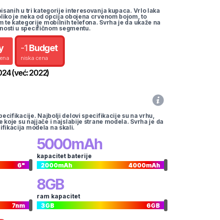
pisanih u tri kategorije interesovanja kupaca. Vrlo laka
koliko je neka od opcija obojena crvenom bojom, to
m te kategorije mobilnih telefona. Svrha je da ukaže na
nosti u specifičnom segmentu.
y
-
1
Budget
cena
niska cena
024
(već:
2022
)
pecifikacije. Najbolji delovi specifikacije su na vrhu,
te koje su najjače i najslabije strane modela. Svrha je da
ifikacija modela na skali.
5000
mAh
kapacitet baterije
6
"
2000
mAh
4000
mAh
8
GB
ram kapacitet
7
nm
3
GB
6
GB