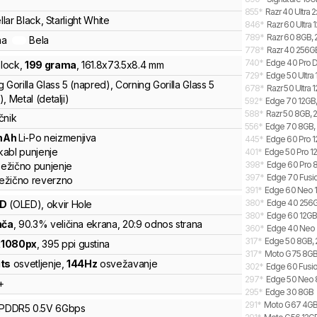
855
*
Razr 40 Ultra 
ellar Black, Starlight White
846
*
Razr 60 Ultra 
789
*
Razr 60 8GB, 
na
Bela
778
*
Razr 40 256GB
740
*
Edge 40 Pro D
lock
,
199
grama
,
161.8
x
73.5
x
8.4
mm
729
*
Edge 50 Ultra 
 Gorilla Glass 5 (napred), Corning Gorilla Glass 5
678
*
Razr 50 Ultra 
, Metal (detalji)
592
*
Edge 70 12GB, 
588
*
Razr 50 8GB, 2
čnik
556
*
Edge 70 8GB, 
mAh
Li-Po
neizmenjiva
445
*
Edge 60 Pro 12
kabl punjenje
401
*
Edge 50 Pro 12
398
*
Edge 60 Pro 8
ežično punjenje
397
*
Edge 70 Fusio
ežično reverzno
391
*
Edge 60 Neo 1
380
*
Edge 40 256
ED
(OLED)
, okvir Hole
380
*
Edge 60 12GB,
nča
, 90.3% veličina ekrana
, 20:9 odnos strana
360
*
Edge 40 Neo
317
*
Edge 50 8GB, 2
x
1080
px
,
395
ppi gustina
317
*
Moto G75 8GB,
its
osvetljenje
,
144
Hz
osvežavanje
302
*
Edge 60 Fusio
297
*
Edge 50 Neo 
+
295
*
Edge 30 8GB
291
*
Moto G67 4GB, 
LPDDR5
0.5V
6
Gbps