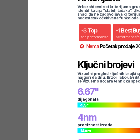
Vrlo zahtevni set kriterijuma gru
identifikacija "slabih tačaka". U
znači da ne zadovoljava kriteriju
nedostatak očekivane funkcional
-
3
Top
-
1
Best Bu
top performanse
performanse/
Nema
Početak prodaje
2
Ključni brojevi
Vizuelni pregled ključnih brojki s
najgori da dnu. Brzo i lako utvrdi
se vizuelno dočara tehnička spec
6.67
"
dijagonala
4.5
"
4
nm
preciznost izrade
14
nm