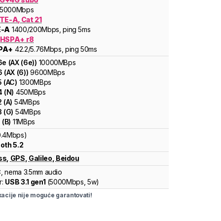
5000
Mbps
TE-A, Cat 21
E-A
1400
/200
Mbps
, ping 5ms
 HSPA+ r8
PA+
42.2
/5.76
Mbps
, ping 50ms
6e
(
AX (6e)
)
10000
MBps
6
(
AX (6)
)
9600
MBps
5
(
AC
)
1300
MBps
4
(
N
)
450
MBps
2
(
A
)
54
MBps
3
(
G
)
54
MBps
1
(
B
)
11
MBps
0.4Mbps)
oth 5.2
ss
,
GPS
,
Galileo
,
Beidou
C
, nema 3.5mm audio
r:
USB 3.1 gen1
(
5000Mbps,
5w
)
cije nije moguće garantovati!