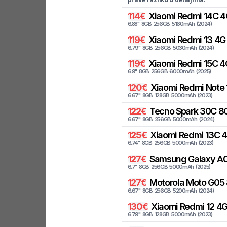
114
€
Xiaomi
Redmi 14C 4
6.88
"
8
GB
256
GB
5160
mAh
(
2024
)
119
€
Xiaomi
Redmi 13 4G
6.79
"
8
GB
256
GB
5030
mAh
(
2024
)
119
€
Xiaomi
Redmi 15C 4
6.9
"
8
GB
256
GB
6000
mAh
(
2025
)
120
€
Xiaomi
Redmi Note 
6.67
"
8
GB
128
GB
5000
mAh
(
2023
)
122
€
Tecno
Spark 30C 8G
6.67
"
8
GB
256
GB
5000
mAh
(
2024
)
125
€
Xiaomi
Redmi 13C 
6.74
"
8
GB
256
GB
5000
mAh
(
2023
)
127
€
Samsung
Galaxy A0
6.7
"
8
GB
256
GB
5000
mAh
(
2025
)
127
€
Motorola
Moto G05 
6.67
"
8
GB
256
GB
5200
mAh
(
2024
)
130
€
Xiaomi
Redmi 12 4
6.79
"
8
GB
128
GB
5000
mAh
(
2023
)