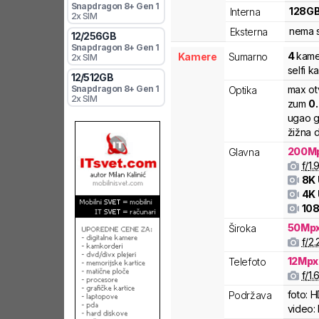
Snapdragon 8+ Gen 1
128
G
Interna
2x SIM
nema s
Eksterna
12
/
256
GB
Snapdragon 8+ Gen 1
4
kame
Kamere
Sumarno
2x SIM
selfi 
12
/
512
GB
Snapdragon 8+ Gen 1
max ot
Optika
2x SIM
zum
0
ugao g
žižna d
200
M
Glavna
f/
1.
8K
4K
108
50
Mp
Široka
f/
2.
12
Mpx
Telefoto
f/
1.
foto:
H
Podržava
video: