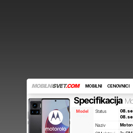
MOBILNI
SVET
.COM
MOBILNI
CENOVNICI
Specifikacija
Mo
08. s
Model
Status
3g4rx
08. s
Motor
Naziv