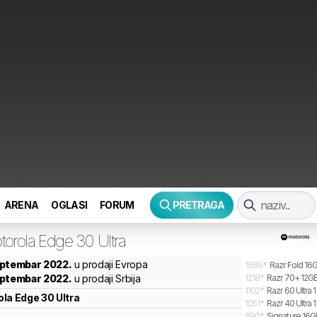
ARENA
OGLASI
FORUM
PRETRAGA
torola
Edge 30 Ultra
eptembar 2022.
u prodaji Evropa
1686
*
Razr Fold 16G
eptembar 2022.
u prodaji Srbija
1218
*
Razr 70+ 12GB
1102
*
Razr 60 Ultra 
ola
Edge 30 Ultra
1051
*
Razr 40 Ultra 
890
*
Signature 16GB