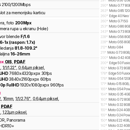
291
*
Moto G56 12GB
B
2100
/
1200
Mbps
290
*
Moto G77 8GB,
263
*
Moto G85 12GB
lot za memorijsku karticu
260
*
Edge 40 Neo 
260
*
Moto G71 5G
ra
,
foto
200
Mpx
253
*
Moto G86 8GB
kamera rupa u ekranu (Hole)
243
*
Moto G73 8GB
vor blende
F/
1.6
228
*
Moto G56 8GB,
.6
-
1
x (raspon:
1.7
x)
228
*
Moto G55 8GB,
212
*
Moto G84
ledanja
81.8
-
109.2
°
211
*
Moto G73 8GB,
aljina
16
-
26
mm
200
*
Moto G42 4GB
px
OIS
,
PDAF
200
*
Edge 50 Fusio
9
,
1/
1/1.22
"
,
0.64
µm piksel
,
192
*
Moto G72 8GB
 UHD
7680x4320pxpx
30fps
178
*
Edge 50 Fusio
178
*
Moto G54 12GB,
 UHD
3840x2160pxpx
60fps
171
*
Moto G15 8GB, 
0p FullHD
1920x1080pxpx
960fps
165
*
Moto G54 Powe
x
164
*
Moto G35 4GB,
2
,
16
mm
,
1/
1/2.76
"
,
0.64
µm piksel
,
160
*
Moto G72 8GB,
157
*
Moto G32 8GB,
PDAF
155
*
Moto G24 4GB,
6
,
1.22
µm piksel
,
155
*
Moto G24 Powe
DR, Panorama
150
*
Moto E22 4GB
HDR10+
142
*
Moto G22 4GB,