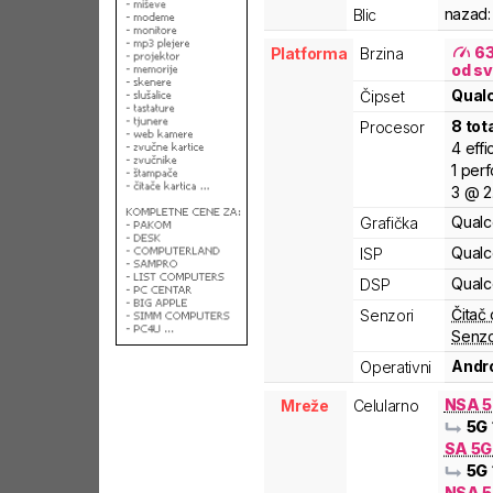
nazad:
Blic
6
Platforma
Brzina
od sv
Qua
Čipset
8
tot
Procesor
4
effi
1
per
3
@
2
Qual
Grafička
Qual
ISP
Qual
DSP
Čitač 
Senzori
Senzo
Andro
Operativni
NSA 
Mreže
Celularno
5G
SA 5
5G
NSA 5