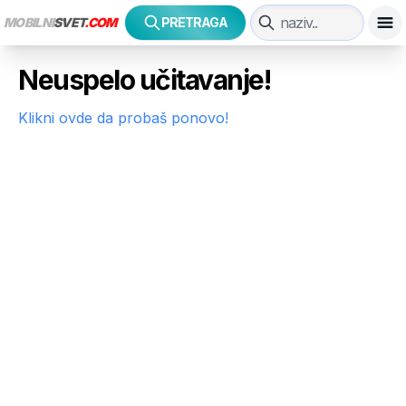
MOBILNI
SVET
.COM
PRETRAGA
Neuspelo učitavanje!
Klikni ovde da probaš ponovo!