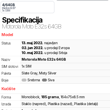
4
/
64
GB
Helio
G37
1x SIM
Specifikacija
Motorola
Moto E32s 64GB
Model
d64r2
13. maj 2022.
najavljen
Status
02. jun 2022.
u prodaji Evropa
10. maj 2022.
u prodaji Srbija
Motorola
Moto E32s 64GB
Naziv
1x SIM
SIM slotovi
Slate Gray, Misty Silver
Paleta
Srebrna
Siva
Boje
Kućište
Monoblock
,
185
grama
,
164
x
75
x
8.5
mm
Forma
Staklo (napred), Plastika (nazad), Plastika (detalji)
Izrada