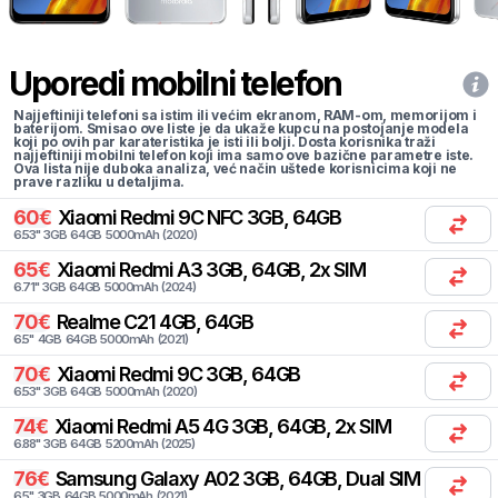
Uporedi mobilni telefon
Najjeftiniji telefoni sa istim ili većim ekranom, RAM-om, memorijom i
baterijom. Smisao ove liste je da ukaže kupcu na postojanje modela
koji po ovih par karateristika je isti ili bolji. Dosta korisnika traži
najjeftiniji mobilni telefon koji ima samo ove bazične parametre iste.
Ova lista nije duboka analiza, već način uštede korisnicima koji ne
prave razliku u detaljima.
60
€
Xiaomi
Redmi 9C NFC 3GB, 64GB
6.53
"
3
GB
64
GB
5000
mAh
(
2020
)
65
€
Xiaomi
Redmi A3 3GB, 64GB, 2x SIM
6.71
"
3
GB
64
GB
5000
mAh
(
2024
)
70
€
Realme
C21 4GB, 64GB
6.5
"
4
GB
64
GB
5000
mAh
(
2021
)
70
€
Xiaomi
Redmi 9C 3GB, 64GB
6.53
"
3
GB
64
GB
5000
mAh
(
2020
)
74
€
Xiaomi
Redmi A5 4G 3GB, 64GB, 2x SIM
6.88
"
3
GB
64
GB
5200
mAh
(
2025
)
76
€
Samsung
Galaxy A02 3GB, 64GB, Dual SIM
6.5
"
3
GB
64
GB
5000
mAh
(
2021
)