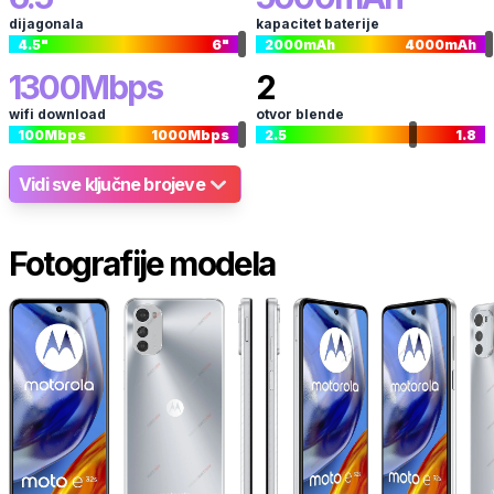
dijagonala
kapacitet baterije
4.5
"
6
"
2000
mAh
4000
mAh
1300
Mbps
2
wifi download
otvor blende
100
Mbps
1000
Mbps
2.5
1.8
Vidi sve ključne brojeve
Fotografije modela