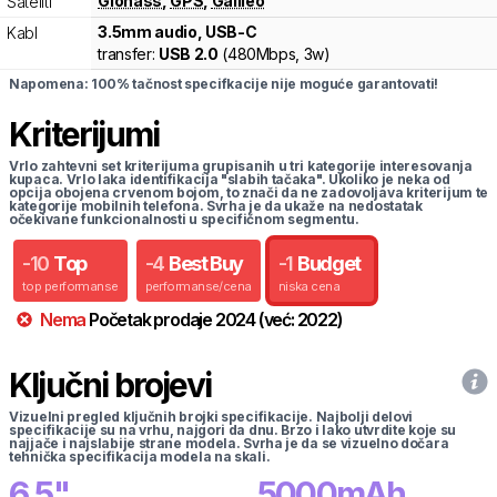
Glonass
,
GPS
,
Galileo
Sateliti
3.5mm audio, USB-C
Kabl
transfer:
USB 2.0
(
480Mbps,
3w
)
Napomena: 100% tačnost specifkacije nije moguće garantovati!
Kriterijumi
Vrlo zahtevni set kriterijuma grupisanih u tri kategorije interesovanja
kupaca. Vrlo laka identifikacija "slabih tačaka". Ukoliko je neka od
opcija obojena crvenom bojom, to znači da ne zadovoljava kriterijum te
kategorije mobilnih telefona. Svrha je da ukaže na nedostatak
očekivane funkcionalnosti u specifičnom segmentu.
-
10
Top
-
4
Best Buy
-
1
Budget
top performanse
performanse/cena
niska cena
Nema
Početak prodaje
2024
(već:
2022
)
Ključni brojevi
Vizuelni pregled ključnih brojki specifikacije. Najbolji delovi
specifikacije su na vrhu, najgori da dnu. Brzo i lako utvrdite koje su
najjače i najslabije strane modela. Svrha je da se vizuelno dočara
tehnička specifikacija modela na skali.
6.5
"
5000
mAh