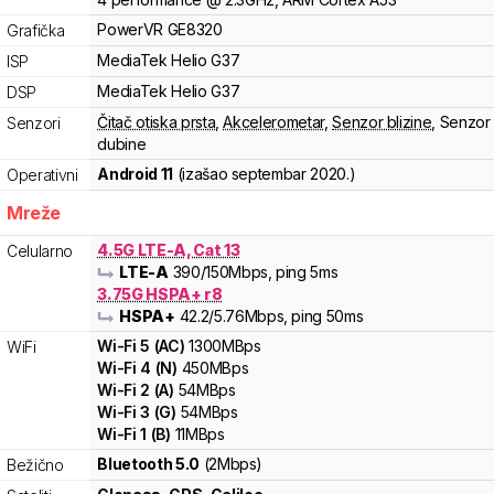
PowerVR
GE8320
Grafička
MediaTek
Helio
G37
ISP
MediaTek
Helio
G37
DSP
Čitač otiska prsta
,
Akcelerometar
,
Senzor blizine
,
Senzor
Senzori
dubine
Android 11
(izašao
septembar 2020.
)
Operativni
Mreže
4.5G LTE-A, Cat 13
Celularno
LTE-A
390
/150
Mbps
, ping 5ms
3.75G HSPA+ r8
HSPA+
42.2
/5.76
Mbps
, ping 50ms
Wi-Fi
5
(
AC
)
1300
MBps
WiFi
Wi-Fi
4
(
N
)
450
MBps
Wi-Fi
2
(
A
)
54
MBps
Wi-Fi
3
(
G
)
54
MBps
Wi-Fi
1
(
B
)
11
MBps
Bluetooth 5.0
(2Mbps)
Bežično