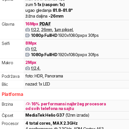
zum
1
-
1
x (raspon:
1
x)
ugao gledanja
81.8
-
81.8
°
žižna daljina
-
26
mm
16
Mpx
PDAF
Glavna
f/
2.2
,
26
mm
,
1
µm piksel
,
1080p FullHD
1920x1080pxpx
30fps
8
Mpx
Selfi
f/
2
,
1080p FullHD
1920x1080pxpx
30fps
2
Mpx
Makro
f/
2.4
,
foto:
HDR, Panorama
Podržava
nazad:
1x LED
Blic
Platforma
16
%
performansi najbržeg procesora
Brzina
od svih telefona na sajtu
MediaTek
Helio
G37
(12nm izrada)
Čipset
4
total cores
, MAX
2.3
GHz
Procesor
4
performance
@
2.3
GHz,
ARM
Cortex
A53