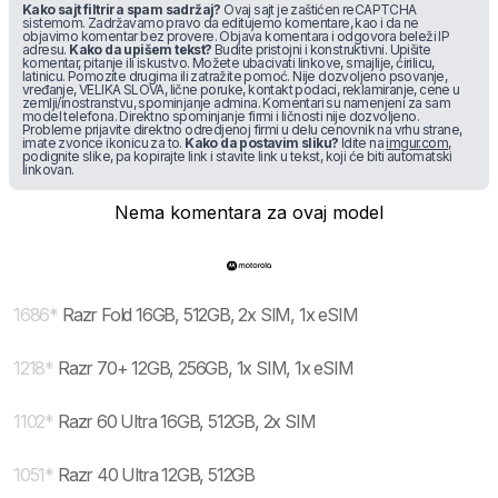
Kako sajt filtrira spam sadržaj?
Ovaj sajt je zaštićen reCAPTCHA
sistemom. Zadržavamo pravo da editujemo komentare, kao i da ne
objavimo komentar bez provere. Objava komentara i odgovora beleži IP
adresu.
Kako da upišem tekst?
Budite pristojni i konstruktivni. Upišite
komentar, pitanje ili iskustvo. Možete ubacivati linkove, smajlije, ćirilicu,
latinicu. Pomozite drugima ili zatražite pomoć. Nije dozvoljeno psovanje,
vređanje, VELIKA SLOVA, lične poruke, kontakt podaci, reklamiranje, cene u
zemlji/inostranstvu, spominjanje admina. Komentari su namenjeni za sam
model telefona. Direktno spominjanje firmi i ličnosti nije dozvoljeno.
Probleme prijavite direktno odredjenoj firmi u delu cenovnik na vrhu strane,
imate zvonce ikonicu za to.
Kako da postavim sliku?
Idite na
imgur.com
,
podignite slike, pa kopirajte link i stavite link u tekst, koji će biti automatski
linkovan.
Nema komentara za ovaj model
1686
*
Razr Fold 16GB, 512GB, 2x SIM, 1x eSIM
1218
*
Razr 70+ 12GB, 256GB, 1x SIM, 1x eSIM
1102
*
Razr 60 Ultra 16GB, 512GB, 2x SIM
1051
*
Razr 40 Ultra 12GB, 512GB