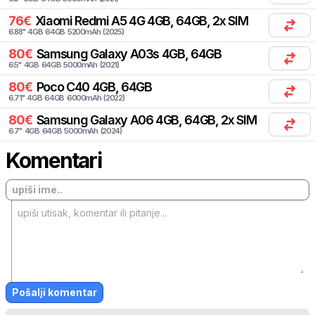
76
€
Xiaomi
Redmi A5 4G 4GB, 64GB, 2x SIM
6.88
"
4
GB
64
GB
5200
mAh
(
2025
)
80
€
Samsung
Galaxy A03s 4GB, 64GB
6.5
"
4
GB
64
GB
5000
mAh
(
2021
)
80
€
Poco
C40 4GB, 64GB
6.71
"
4
GB
64
GB
6000
mAh
(
2022
)
80
€
Samsung
Galaxy A06 4GB, 64GB, 2x SIM
6.7
"
4
GB
64
GB
5000
mAh
(
2024
)
Komentari
Pošalji komentar