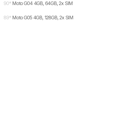
90
*
Moto G04 4GB, 64GB, 2x SIM
89
*
Moto G05 4GB, 128GB, 2x SIM
* maloprodajna cena sa uključenim PDV-om.
Uslovi korišćenja
Mail:
Dinarske cene modela se dele sa prodajnim
mobilnisvet.com@gmail.com - Sva prava
efektivnim kursom NBS koji se ažurira na svakih
rezervisana. © 2003-
2026
nekoliko dana. Plaćanje ISKLJUČIVO u dinarskoj
protivvrednosti.
NAZAD NA VRH