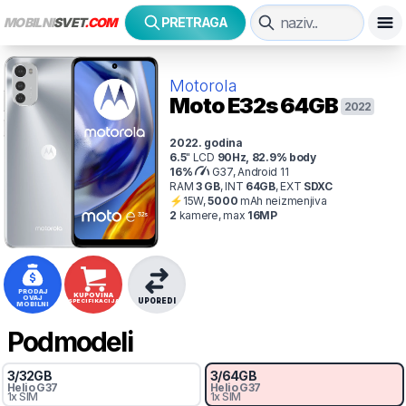
MOBILNI
SVET
.COM
PRETRAGA
Motorola
Moto E32s
64GB
2022
2022
. godina
6.5
"
LCD
90
Hz
,
82.9
% body
16
%
G37, Android 11
RAM
3
GB
,
INT
64
GB
,
EXT
SDXC
⚡
15
W,
5000
mAh
neizmenjiva
2
kamer
e
, max
16
MP
PRODAJ
KUPOVINA
OVAJ
UPOREDI
SPECIFIKACIJA
MOBILNI
Podmodeli
3
/
32
GB
3
/
64
GB
Helio
G37
Helio
G37
1x SIM
1x SIM