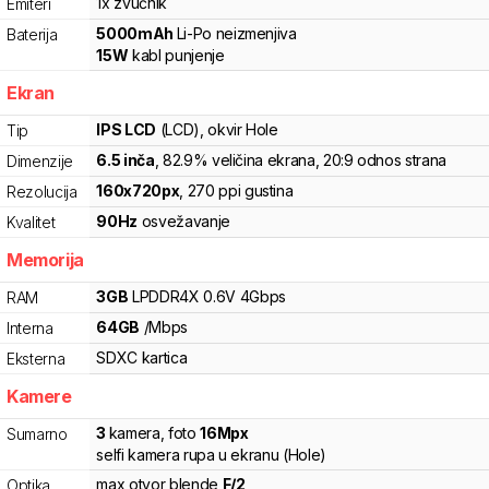
1x zvučnik
Emiteri
5000
mAh
Li-Po
neizmenjiva
Baterija
15
W
kabl punjenje
Ekran
IPS LCD
(LCD)
, okvir Hole
Tip
6.5
inča
, 82.9% veličina ekrana
, 20:9 odnos strana
Dimenzije
160
x
720
px
,
270
ppi gustina
Rezolucija
90
Hz
osvežavanje
Kvalitet
Memorija
3
GB
LPDDR4X
0.6V
4
Gbps
RAM
64
GB
/
Mbps
Interna
SDXC
kartica
Eksterna
Kamere
3
kamera
,
foto
16
Mpx
Sumarno
selfi kamera rupa u ekranu (Hole)
max otvor blende
F/
2
Optika