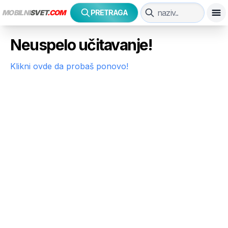
MOBILNI
SVET
.COM
PRETRAGA
Neuspelo učitavanje!
Klikni ovde da probaš ponovo!