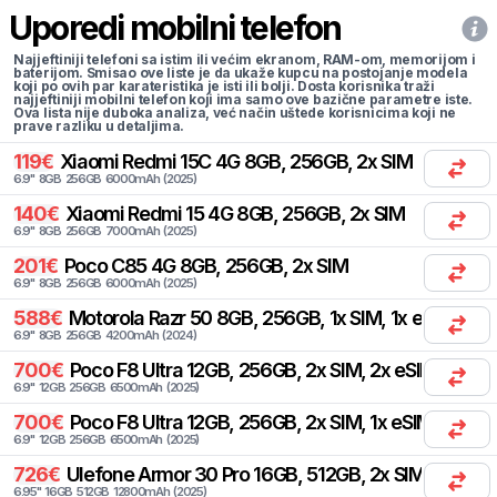
Uporedi mobilni telefon
Najjeftiniji telefoni sa istim ili većim ekranom, RAM-om, memorijom i
baterijom. Smisao ove liste je da ukaže kupcu na postojanje modela
koji po ovih par karateristika je isti ili bolji. Dosta korisnika traži
najjeftiniji mobilni telefon koji ima samo ove bazične parametre iste.
Ova lista nije duboka analiza, već način uštede korisnicima koji ne
prave razliku u detaljima.
119
€
Xiaomi
Redmi 15C 4G 8GB, 256GB, 2x SIM
6.9
"
8
GB
256
GB
6000
mAh
(
2025
)
140
€
Xiaomi
Redmi 15 4G 8GB, 256GB, 2x SIM
6.9
"
8
GB
256
GB
7000
mAh
(
2025
)
201
€
Poco
C85 4G 8GB, 256GB, 2x SIM
6.9
"
8
GB
256
GB
6000
mAh
(
2025
)
588
€
Motorola
Razr 50 8GB, 256GB, 1x SIM, 1x eSIM
6.9
"
8
GB
256
GB
4200
mAh
(
2024
)
700
€
Poco
F8 Ultra 12GB, 256GB, 2x SIM, 2x eSIM
6.9
"
12
GB
256
GB
6500
mAh
(
2025
)
700
€
Poco
F8 Ultra 12GB, 256GB, 2x SIM, 1x eSIM
6.9
"
12
GB
256
GB
6500
mAh
(
2025
)
726
€
Ulefone
Armor 30 Pro 16GB, 512GB, 2x SIM
6.95
"
16
GB
512
GB
12800
mAh
(
2025
)