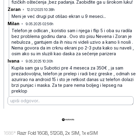
fizičkih oštećenja ,bez padanja. Zaobiđite ga u širokom luku!
Zoran
•
12.01.2025 10:38h
bb8wtph59pb2xty
Meni je već drugi put otišao ekran u 9 meseci...
Milan
•
9.05.2025 02:56h
fr6k655r1j9hsyb
Telefon je odlican , koristio sam i njega i flip 5 i oba su radila
bez problema godinu dana . Ovo sto pisu Nevena i Zoran je
nebuloza , gantujem da ih nisu ni videli uzivo a kamo li nosili .
Nema govora da im crknu ekrani po 2-3 puta kako su naveli ,
osim ako su im sluzili kao daska za sečenje parizera
Ivana
•
9.05.2025 10:30h
tbpjzr2mw7gvqfh
Kupila sam ga u Subotici pre 4 meseca za 350€ , ja sam
prezadovoljna, telefon je prelep i radi bez greske , odmah se
azurirao na android 15 i sto je retkost danas uz telefon dolazi
brzi punjac i maska. Za te pare nema boljeg i lepseg na
preklop
1686
*
Razr Fold 16GB, 512GB, 2x SIM, 1x eSIM