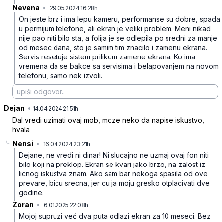
Nevena
•
29.05.2024 16:28h
9dx8q66bx7zzzmh
On jeste brz i ima lepu kameru, performanse su dobre, spada
u permijum telefone, ali ekran je veliki problem. Meni nikad
nije pao niti bilo sta, a folija je se odlepila po sredni za manje
od mesec dana, sto je samim tim znacilo i zamenu ekrana.
Servis resetuje sistem prilikom zamene ekrana. Ko ima
vremena da se bakce sa servisima i belapovanjem na novom
telefonu, samo nek izvoli.
Dejan
•
cyz32x8r70tv1gy
14.04.2024 21:51h
Dal vredi uzimati ovaj mob, moze neko da napise iskustvo,
hvala
Nensi
•
16.04.2024 23:21h
m5by2jrdmjdprz3
Dejane, ne vredi ni dinar! Ni slucajno ne uzmaj ovaj fon niti
bilo koji na preklop. Ekran se kvari jako brzo, na zalost iz
licnog iskustva znam. Ako sam bar nekoga spasila od ove
prevare, bicu srecna, jer cu ja moju gresko otplacivati dve
godine.
Zoran
•
6.01.2025 22:08h
2749mx8r1q4t4sz
Mojoj supruzi već dva puta odlazi ekran za 10 meseci. Bez