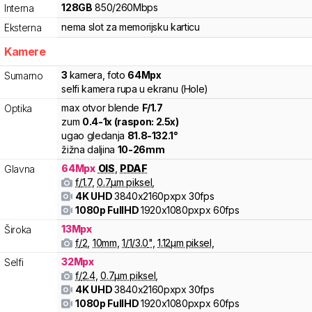
128
GB
850
/
260
Mbps
Interna
nema slot za memorijsku karticu
Eksterna
Kamere
3
kamera
,
foto
64
Mpx
Sumarno
selfi kamera rupa u ekranu (Hole)
max otvor blende
F/
1.7
Optika
zum
0.4
-
1
x (raspon:
2.5
x)
ugao gledanja
81.8
-
132.1
°
žižna daljina
10
-
26
mm
64
Mpx
OIS
,
PDAF
Glavna
f/
1.7
,
0.7
µm piksel
,
4K UHD
3840x2160pxpx
30fps
1080p FullHD
1920x1080pxpx
60fps
13
Mpx
Široka
f/
2
,
10
mm
,
1/
1/3.0
"
,
1.12
µm piksel
,
32
Mpx
Selfi
f/
2.4
,
0.7
µm piksel
,
4K UHD
3840x2160pxpx
30fps
1080p FullHD
1920x1080pxpx
60fps