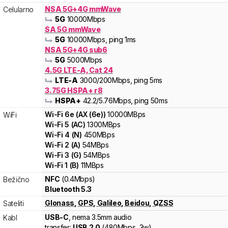
NSA 5G+4G mmWave
Celularno
5G
10000
Mbps
SA 5G mmWave
5G
10000
Mbps
, ping 1ms
NSA 5G+4G sub6
5G
5000
Mbps
4.5G LTE-A, Cat 24
LTE-A
3000
/200
Mbps
, ping 5ms
3.75G HSPA+ r8
HSPA+
42.2
/5.76
Mbps
, ping 50ms
Wi-Fi
6e
(
AX (6e)
)
10000
MBps
WiFi
Wi-Fi
5
(
AC
)
1300
MBps
Wi-Fi
4
(
N
)
450
MBps
Wi-Fi
2
(
A
)
54
MBps
Wi-Fi
3
(
G
)
54
MBps
Wi-Fi
1
(
B
)
11
MBps
NFC
(0.4Mbps)
Bežično
Bluetooth 5.3
Glonass
,
GPS
,
Galileo
,
Beidou
,
QZSS
Sateliti
USB-C
, nema 3.5mm audio
Kabl
transfer:
USB 2.0
(
480Mbps,
3w
)