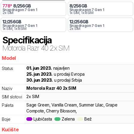
778
*
8
/
256
GB
8
/
256
GB
Snapdragon 7 Gen 1
Snapdragon 7 Gen 1
2x SIM
1x SIM
, 1x eSIM
12
/
256
GB
12
/
256
GB
Snapdragon 7 Gen 1
Snapdragon 7 Gen 1
1x SIM
, 1x eSIM
2x SIM
Specifikacija
Motorola
Razr 40 2x SIM
Model
xfq
01. jun 2023.
najavljen
Status
25. jun 2023.
u prodaji Evropa
30. jun 2023.
u prodaji Srbija
Motorola
Razr 40 2x SIM
Naziv
2x SIM
SIM slotovi
Sage Green, Vanilla Cream, Summer Lilac, Grape
Paleta
Compote, Cherry Blossom,
Ljubičasta
Zelena
Bež
Boje
Kućište