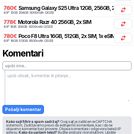
760
€
Samsung
Galaxy S25 Ultra 12GB, 256GB, 2x SIM, 2
6.9
"
12
GB
256
GB
5000
mAh
(
2025
)
778
€
Motorola
Razr 40 256GB, 2x SIM
6.9
"
8
GB
256
GB
4200
mAh
(
2023
)
780
€
Poco
F8 Ultra 16GB, 512GB, 2x SIM, 1x eSIM
6.9
"
16
GB
512
GB
6500
mAh
(
2025
)
Komentari
Pošalji komentar
Kako sajt filtrira spam sadržaj?
Ovaj sajt je zaštićen reCAPTCHA
sistemom. Zadržavamo pravo da editujemo komentare, kao i da ne
objavimo komentar bez provere. Objava komentara i odgovora beleži IP
adresu.
Kako da upišem tekst?
Budite pristojni i konstruktivni. Upišite