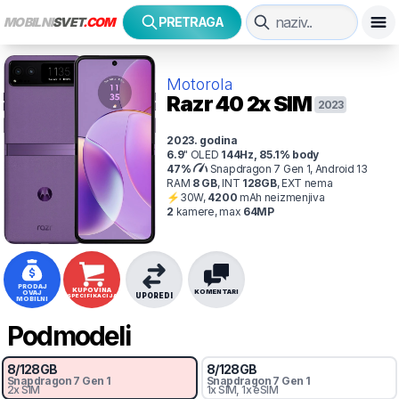
MOBILNI
SVET
.COM
PRETRAGA
Motorola
Razr 40
2x SIM
2023
2023
. godina
6.9
"
OLED
144
Hz
,
85.1
% body
47
%
Snapdragon 7 Gen 1, Android 13
RAM
8
GB
,
INT
128
GB
,
EXT
nema
⚡
30
W,
4200
mAh
neizmenjiva
2
kamer
e
, max
64
MP
PRODAJ
KUPOVINA
KOMENTARI
OVAJ
UPOREDI
SPECIFIKACIJA
MOBILNI
Podmodeli
8
/
128
GB
8
/
128
GB
Snapdragon 7 Gen 1
Snapdragon 7 Gen 1
2x SIM
1x SIM
, 1x eSIM