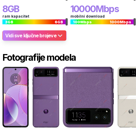
8
GB
10000
Mbps
ram kapacitet
mobilni download
3
GB
6
GB
100
Mbps
1000
Mbps
Vidi sve ključne brojeve
Fotografije modela