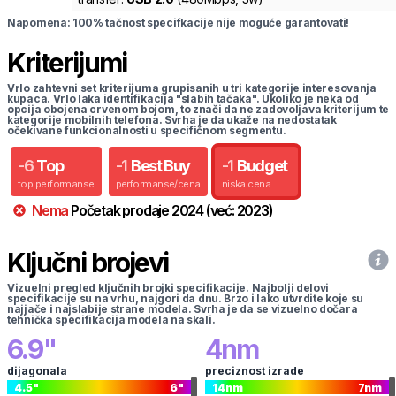
Napomena: 100% tačnost specifkacije nije moguće garantovati!
Kriterijumi
Vrlo zahtevni set kriterijuma grupisanih u tri kategorije interesovanja
kupaca. Vrlo laka identifikacija "slabih tačaka". Ukoliko je neka od
opcija obojena crvenom bojom, to znači da ne zadovoljava kriterijum te
kategorije mobilnih telefona. Svrha je da ukaže na nedostatak
očekivane funkcionalnosti u specifičnom segmentu.
-
6
Top
-
1
Best Buy
-
1
Budget
top performanse
performanse/cena
niska cena
Nema
Početak prodaje
2024
(već:
2023
)
Ključni brojevi
Vizuelni pregled ključnih brojki specifikacije. Najbolji delovi
specifikacije su na vrhu, najgori da dnu. Brzo i lako utvrdite koje su
najjače i najslabije strane modela. Svrha je da se vizuelno dočara
tehnička specifikacija modela na skali.
6.9
"
4
nm
dijagonala
preciznost izrade
4.5
"
6
"
14
nm
7
nm