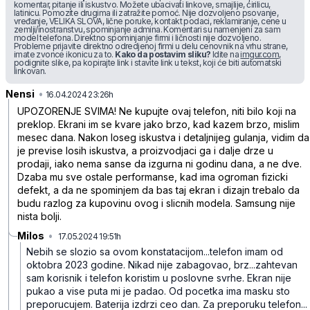
komentar, pitanje ili iskustvo. Možete ubacivati linkove, smajlije, ćirilicu,
latinicu. Pomozite drugima ili zatražite pomoć. Nije dozvoljeno psovanje,
vređanje, VELIKA SLOVA, lične poruke, kontakt podaci, reklamiranje, cene u
zemlji/inostranstvu, spominjanje admina. Komentari su namenjeni za sam
model telefona. Direktno spominjanje firmi i ličnosti nije dozvoljeno.
Probleme prijavite direktno odredjenoj firmi u delu cenovnik na vrhu strane,
imate zvonce ikonicu za to.
Kako da postavim sliku?
Idite na
imgur.com
,
podignite slike, pa kopirajte link i stavite link u tekst, koji će biti automatski
linkovan.
Nensi
•
vwm4bksx3m6fd75
16.04.2024 23:26h
UPOZORENJE SVIMA! Ne kupujte ovaj telefon, niti bilo koji na
preklop. Ekrani im se kvare jako brzo, kad kazem brzo, mislim
mesec dana. Nakon loseg iskustva i detaljnijeg gulanja, vidim da
je previse losih iskustva, a proizvodjaci ga i dalje drze u
prodaji, iako nema sanse da izgurna ni godinu dana, a ne dve.
Dzaba mu sve ostale performanse, kad ima ogroman fizicki
defekt, a da ne spominjem da bas taj ekran i dizajn trebalo da
budu razlog za kupovinu ovog i slicnih modela. Samsung nije
nista bolji.
Milos
•
17.05.2024 19:51h
c89r3x9hszg79c3
Nebih se slozio sa ovom konstatacijom...telefon imam od
oktobra 2023 godine.
Nikad nije zabagovao, brz...zahtevan
sam korisnik i telefon koristim u poslovne svrhe.
Ekran nije
pukao a vise puta mi je padao.
Od pocetka ima masku sto
preporucujem.
Baterija izdrzi ceo dan.
Za preporuku telefon...