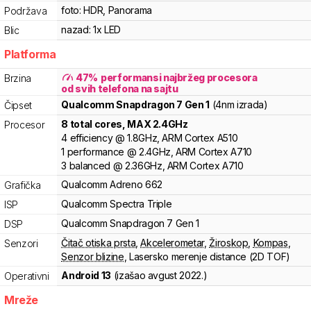
foto:
HDR, Panorama
Podržava
nazad:
1x LED
Blic
Platforma
47
%
performansi najbržeg procesora
Brzina
od svih telefona na sajtu
Qualcomm
Snapdragon 7 Gen 1
(4nm izrada)
Čipset
8
total cores
, MAX
2.4
GHz
Procesor
4
efficiency
@
1.8
GHz,
ARM
Cortex
A510
1
performance
@
2.4
GHz,
ARM
Cortex
A710
3
balanced
@
2.36
GHz,
ARM
Cortex
A710
Qualcomm
Adreno
662
Grafička
Qualcomm
Spectra
Triple
ISP
Qualcomm
Snapdragon 7
Gen 1
DSP
Čitač otiska prsta
,
Akcelerometar
,
Žiroskop
,
Kompas
,
Senzori
Senzor blizine
,
Lasersko merenje distance (2D TOF)
Android 13
(izašao
avgust 2022.
)
Operativni
Mreže