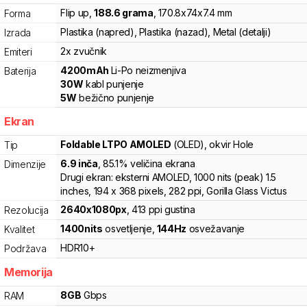
Flip up
,
188.6
grama
,
170.8
x
74
x
7.4
mm
Forma
Plastika (napred), Plastika (nazad), Metal (detalji)
Izrada
2x zvučnik
Emiteri
4200
mAh
Li-Po
neizmenjiva
Baterija
30
W
kabl punjenje
5
W
bežično punjenje
Ekran
Foldable LTPO AMOLED
(OLED)
, okvir Hole
Tip
6.9
inča
, 85.1% veličina ekrana
Dimenzije
Drugi ekran: eksterni AMOLED, 1000 nits (peak) 1.5
inches, 194 x 368 pixels, 282 ppi, Gorilla Glass Victus
2640
x
1080
px
,
413
ppi gustina
Rezolucija
1400
nits
osvetljenje
,
144
Hz
osvežavanje
Kvalitet
HDR10+
Podržava
Memorija
8
GB
Gbps
RAM