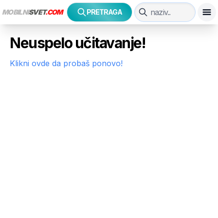
MOBILNI
SVET
.COM
PRETRAGA
Neuspelo učitavanje!
Klikni ovde da probaš ponovo!