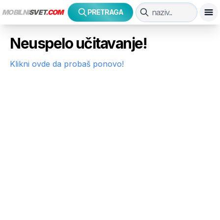
MOBILNI
SVET
.COM
PRETRAGA
Neuspelo učitavanje!
Klikni ovde da probaš ponovo!