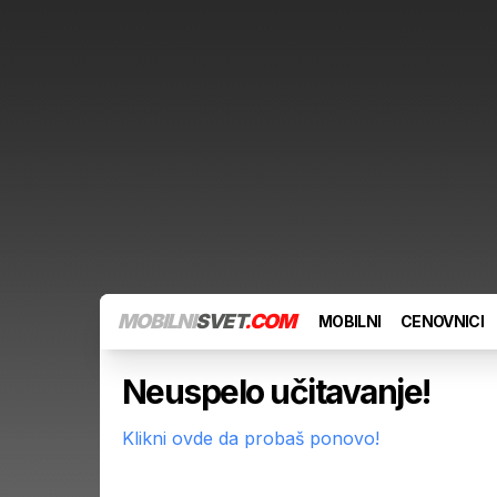
MOBILNI
SVET
.COM
MOBILNI
CENOVNICI
Neuspelo učitavanje!
Klikni ovde da probaš ponovo!