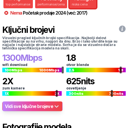
top performanse
performanse/cena
niska cena
Nema
Početak prodaje
2024
(već:
2017
)
Ključni brojevi
Vizuelni pregled ključnih brojki specifikacije. Najbolji delovi
specifikacije su na vrhu, najgori da dnu. Brzo i lako utvrdite koje su
najjače i najslabije strane modela. Svrha je da se vizuelno dočara
tehnička specifikacija modela na skali.
1300
Mbps
1.8
wifi download
otvor blende
100
Mbps
1000
Mbps
2.5
1.8
2
X
625
nits
zum kamere
osvetljenje
1
X
2
X
300
nits
700
nits
Vidi sve ključne brojeve
Fotografije modela