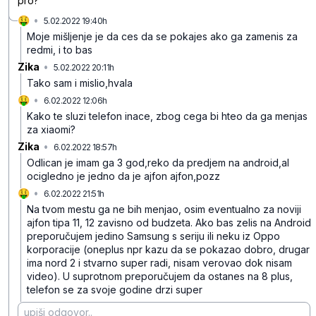
pro?
🤑
•
5.02.2022 19:40h
d7py12ykfbwx2dh09dc9
Moje mišljenje je da ces da se pokajes ako ga zamenis za
redmi, i to bas
Zika
•
5.02.2022 20:11h
51wf97zwzvfdt17f0zvd
Tako sam i mislio,hvala
🤑
•
6.02.2022 12:06h
vym9kh533kktq29btqgs
Kako te sluzi telefon inace, zbog cega bi hteo da ga menjas
za xiaomi?
Zika
•
6.02.2022 18:57h
gxj8v2tky7mgckyqh54y
Odlican je imam ga 3 god,reko da predjem na android,al
ocigledno je jedno da je ajfon ajfon,pozz
🤑
•
6.02.2022 21:51h
vq7sdyhgh927m8grxsg1
Na tvom mestu ga ne bih menjao, osim eventualno za noviji
ajfon tipa 11, 12 zavisno od budzeta. Ako bas zelis na Android
preporučujem jedino Samsung s seriju ili neku iz Oppo
korporacije (oneplus npr kazu da se pokazao dobro, drugar
ima nord 2 i stvarno super radi, nisam verovao dok nisam
video). U suprotnom preporučujem da ostanes na 8 plus,
telefon se za svoje godine drzi super