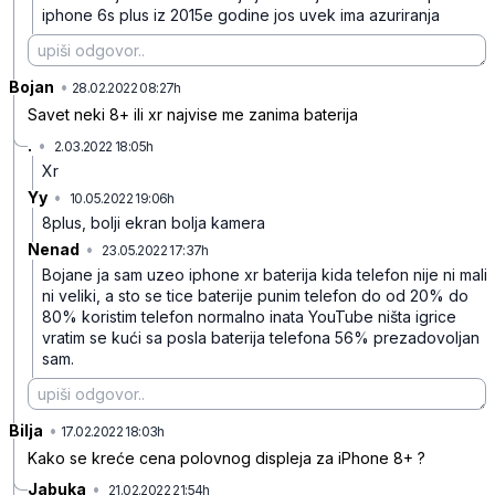
iphone 6s plus iz 2015e godine jos uvek ima azuriranja
Bojan
•
7b0fh3yyj12h7jxvgjq8
28.02.2022 08:27h
Savet neki 8+ ili xr najvise me zanima baterija
.
•
2.03.2022 18:05h
cmycwhhh4p1z6zxxqzgt
Xr
Yy
•
10.05.2022 19:06h
chb1gybdhslnhqw9ndfw
8plus, bolji ekran bolja kamera
Nenad
•
23.05.2022 17:37h
69n04hm851q7ct8ktpxf
Bojane ja sam uzeo iphone xr baterija kida telefon nije ni mali
ni veliki, a sto se tice baterije punim telefon do od 20% do
80% koristim telefon normalno inata YouTube ništa igrice
vratim se kući sa posla baterija telefona 56% prezadovoljan
sam.
Bilja
•
8pbtkpm0gh563b7kv9yz
17.02.2022 18:03h
Kako se kreće cena polovnog displeja za iPhone 8+ ?
Jabuka
•
21.02.2022 21:54h
qg718nfn57fmwmmt6g05