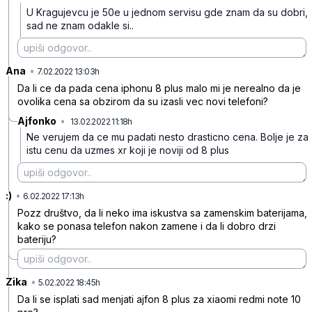
U Kragujevcu je 50e u jednom servisu gde znam da su dobri,
sad ne znam odakle si..
Ana
•
0qdsz8185wqcs8xzm2vp
7.02.2022 13:03h
Da li ce da pada cena iphonu 8 plus malo mi je nerealno da je
ovolika cena sa obzirom da su izasli vec novi telefoni?
Ajfonko
•
13.02.2022 11:18h
793kpp1wkshgh0pcygy4
Ne verujem da ce mu padati nesto drasticno cena. Bolje je za
istu cenu da uzmes xr koji je noviji od 8 plus
:)
•
j73ksgkq11z6crz73ks3
6.02.2022 17:13h
Pozz društvo, da li neko ima iskustva sa zamenskim baterijama,
kako se ponasa telefon nakon zamene i da li dobro drzi
bateriju?
Zika
•
x3cxbp3dqssgtxv195wz
5.02.2022 18:45h
Da li se isplati sad menjati ajfon 8 plus za xiaomi redmi note 10