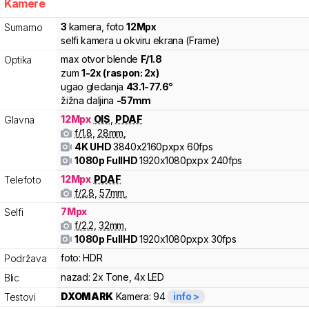
Kamere
3
kamera
,
foto
12
Mpx
Sumarno
selfi kamera u okviru ekrana (Frame)
max otvor blende
F/
1.8
Optika
zum
1
-
2
x (raspon:
2
x)
ugao gledanja
43.1
-
77.6
°
žižna daljina
-
57
mm
12
Mpx
OIS
,
PDAF
Glavna
f/
1.8
,
28
mm
,
4K UHD
3840x2160pxpx
60fps
1080p FullHD
1920x1080pxpx
240fps
12
Mpx
PDAF
Telefoto
f/
2.8
,
57
mm
,
7
Mpx
Selfi
f/
2.2
,
32
mm
,
1080p FullHD
1920x1080pxpx
30fps
foto:
HDR
Podržava
nazad:
2x Tone, 4x LED
Blic
DXOMARK
Kamera:
94
info >
Testovi