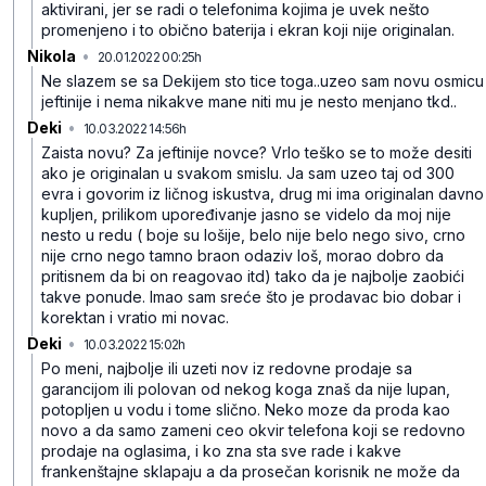
aktivirani, jer se radi o telefonima kojima je uvek nešto
promenjeno i to obično baterija i ekran koji nije originalan.
Nikola
•
20.01.2022 00:25h
9lpqbw1r8w8f8yjqv9qv
Ne slazem se sa Dekijem sto tice toga..uzeo sam novu osmicu
jeftinije i nema nikakve mane niti mu je nesto menjano tkd..
Deki
•
10.03.2022 14:56h
91yf1vg6xzzplwz19nw0
Zaista novu? Za jeftinije novce? Vrlo teško se to može desiti
ako je originalan u svakom smislu. Ja sam uzeo taj od 300
evra i govorim iz ličnog iskustva, drug mi ima originalan davno
kupljen, prilikom upoređivanje jasno se videlo da moj nije
nesto u redu ( boje su lošije, belo nije belo nego sivo, crno
nije crno nego tamno braon odaziv loš, morao dobro da
pritisnem da bi on reagovao itd) tako da je najbolje zaobići
takve ponude. Imao sam sreće što je prodavac bio dobar i
korektan i vratio mi novac.
Deki
•
10.03.2022 15:02h
nm77t3yksdf0m0b69n4n
Po meni, najbolje ili uzeti nov iz redovne prodaje sa
garancijom ili polovan od nekog koga znaš da nije lupan,
potopljen u vodu i tome slično. Neko moze da proda kao
novo a da samo zameni ceo okvir telefona koji se redovno
prodaje na oglasima, i ko zna sta sve rade i kakve
frankenštajne sklapaju a da prosečan korisnik ne može da