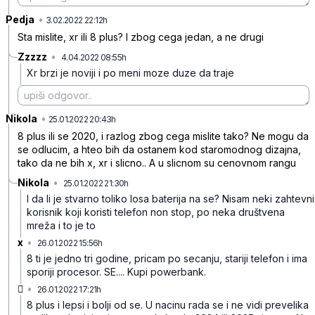
Pedja
•
yhgssd3nbgpfgfv4h0c4
3.02.2022 22:12h
Sta mislite, xr ili 8 plus? I zbog cega jedan, a ne drugi
Zzzzz
•
4.04.2022 08:55h
nlzshyct4k1dcp8xc9fg
Xr brzi je noviji i po meni moze duze da traje
Nikola
•
xq8fyrrvrlx31gndy3bn
25.01.2022 20:43h
8 plus ili se 2020, i razlog zbog cega mislite tako? Ne mogu da
se odlucim, a hteo bih da ostanem kod staromodnog dizajna,
tako da ne bih x, xr i slicno.. A u slicnom su cenovnom rangu
Nikola
•
25.01.2022 21:30h
9hr4dxr8d2dmv44jhqst
I da li je stvarno toliko losa baterija na se? Nisam neki zahtevni
korisnik koji koristi telefon non stop, po neka društvena
mreža i to je to
x
•
26.01.2022 15:56h
cnjxvk2w7yzqsj281fjp
8 ti je jedno tri godine, pricam po secanju, stariji telefon i ima
sporiji procesor. SE.... Kupi powerbank.

•
26.01.2022 17:21h
yyp8lc950sj989pnzy0g
8 plus i lepsi i bolji od se. U nacinu rada se i ne vidi prevelika