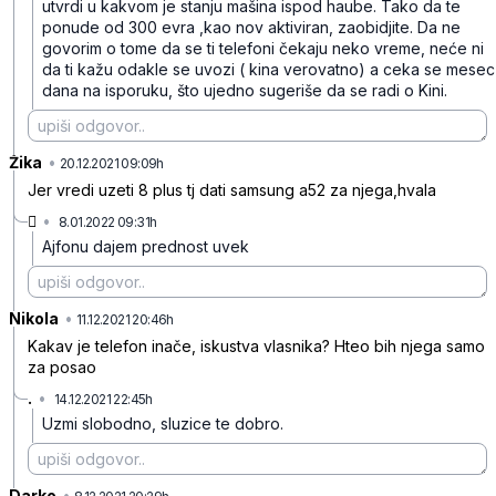
utvrdi u kakvom je stanju mašina ispod haube. Tako da te
ponude od 300 evra ,kao nov aktiviran, zaobidjite. Da ne
govorim o tome da se ti telefoni čekaju neko vreme, neće ni
da ti kažu odakle se uvozi ( kina verovatno) a ceka se mesec
dana na isporuku, što ujedno sugeriše da se radi o Kini.
Žika
•
1f3pvh6bd3m1cmvg8mb1
20.12.2021 09:09h
Jer vredi uzeti 8 plus tj dati samsung a52 za njega,hvala

•
8.01.2022 09:31h
x9fdn3fl6g7b19ynmy5p
Ajfonu dajem prednost uvek
Nikola
•
4pdmdgyw2jqyhtdcpmr8
11.12.2021 20:46h
Kakav je telefon inače, iskustva vlasnika? Hteo bih njega samo
za posao
.
•
14.12.2021 22:45h
4wbd9r79sd68fpwr8kjq
Uzmi slobodno, sluzice te dobro.
Darko
•
p9r18wl5073tr1krgg1x