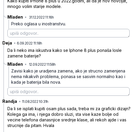
Kako kupiti iPhone 8 plus u 2022.godini, ali da je nov novcijat,
mnogo volim starije modele.
Mladen
•
31.12.2022 11:16h
1g6gskk7gv9qxw716pd3
Preko oglasa u inostranstvu.
Deja
•
d0wdykm48r6d8qtvp4g0
6.09.2022 11:18h
Da li neko ima iskustva kako se lphone 8 plus ponaša losle
zamene baterije?
Mladen
•
12.09.2022 11:58h
lczkq81hcw7bwgb6l4w2
Zavisi kako je uradjena zamena, ako je strucno zamenjena
nema nikakvih problema, ponasa se sasvim normalno kao i
kada je baterija bila nova.
Randja
•
vfspc86459ft0rwbb5r7
11.08.2022 10:31h
Da li se isplati kupiti osam plus sada, treba mi za graficki dizajn?
Kolega ga ima, i njega dobro sluzi, sta vise kaze bolje od
vecine telefona danasnjice srednje klase, ali rekoh ajde i vas
strucnije da pitam. Hvala