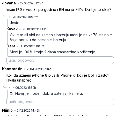
Jovana
•
bqs8p9npybx7xwb
27.05.2023 12:57h
Imam IP 8+ vec 3 i po godine i BH mu je 76%. Da li je to okej?
.
•
20.06.2023 09:52h
v36fc0vt1sxx02b
Jeste
Kovak
•
28.10.2023 12:18h
c80qsln550f883d
Ok je to ali vidi da zameniš bateriju meni je na xr 78 stalno mi
šalje poruku da zamenim bateriju
Dare
•
15.05.2024 00:52h
5xbxsxzrd1t8f8k
Meni je 100% i traje 2 dana standardno korišćenje
Konstantin
•
p8f259mxpwfsps3
21.04.2023 15:34h
Koji da uzmem iPhone 8 plus ili iPhone xr koji je bolji i zašto?
Hvala unapred.
.
•
4.06.2023 15:52h
03xvbk5pd51frwz
Xr. Noviji je model, dobra baterija i kamera.
Njinjo
•
qnpcrh5xh1vlt8lxd1k7
21.12.2022 14:49h