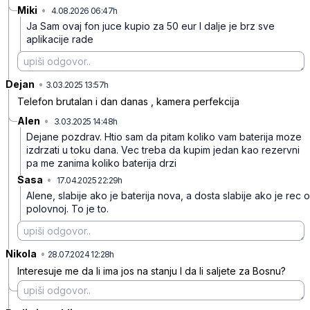
Miki
•
4.08.2026 06:47h
b2yks9vv2g9nym4
Ja Sam ovaj fon juce kupio za 50 eur I dalje je brz sve
aplikacije rade
Dejan
•
5vjdy9mhblg2g9t
3.03.2025 13:57h
Telefon brutalan i dan danas , kamera perfekcija
Alen
•
3.03.2025 14:48h
6v2n9j4k9lfktp3
Dejane pozdrav. Htio sam da pitam koliko vam baterija moze
izdrzati u toku dana. Vec treba da kupim jedan kao rezervni
pa me zanima koliko baterija drzi
Sasa
•
17.04.2025 22:29h
nzgg7npy2q6p5zw
Alene, slabije ako je baterija nova, a dosta slabije ako je rec o
polovnoj. To je to.
Nikola
•
c2g1j1qhfpjb8l8
28.07.2024 12:28h
Interesuje me da li ima jos na stanju I da li saljete za Bosnu?