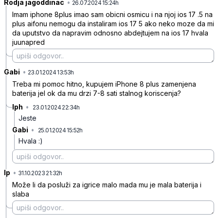
Rodja jagoddinac
•
vrz3zbmg23jmrb4
26.07.2024 15:24h
Imam iphone 8plus imao sam obicni osmicu i na njoj ios 17 .5 na
plus aifonu nemogu da instaliram ios 17 5 ako neko moze da mi
da uputstvo da napravim odnosno abdejtujem na ios 17 hvala
juunapred
Gabi
•
x44npd09wr0tvg0
23.01.2024 13:53h
Treba mi pomoc hitno, kupujem iPhone 8 plus zamenjena
baterija jel ok da mu drzi 7-8 sati stalnog koriscenja?
Iph
•
23.01.2024 22:34h
kqp41m35k5yhq35
Jeste
Gabi
•
25.01.2024 15:52h
brx3nymsv168xmm
Hvala :)
Ip
•
2k4ztz2360rr307
31.10.2023 21:32h
Može li da posluži za igrice malo mada mu je mala baterija i
slaba