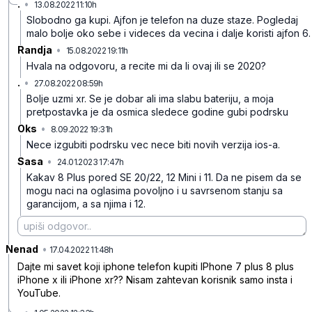
.
•
13.08.2022 11:10h
b9blhhvtk8007r7x2cm5
Slobodno ga kupi. Ajfon je telefon na duze staze. Pogledaj
malo bolje oko sebe i videces da vecina i dalje koristi ajfon 6.
Randja
•
15.08.2022 19:11h
grv69pny2xsz8lvz4h60
Hvala na odgovoru, a recite mi da li ovaj ili se 2020?
.
•
27.08.2022 08:59h
67j4f5rxzppwh2gtz78d
Bolje uzmi xr. Se je dobar ali ima slabu bateriju, a moja
pretpostavka je da osmica sledece godine gubi podrsku
Oks
•
8.09.2022 19:31h
ck8rm0hzk39b9ybc97n8
Nece izgubiti podrsku vec nece biti novih verzija ios-a.
Sasa
•
24.01.2023 17:47h
l608sr7q06yj2kvcsdvv
Kakav 8 Plus pored SE 20/22, 12 Mini i 11. Da ne pisem da se
mogu naci na oglasima povoljno i u savrsenom stanju sa
garancijom, a sa njima i 12.
Nenad
•
kjk2nvzj3bmq9r406vrl
17.04.2022 11:48h
Dajte mi savet koji iphone telefon kupiti IPhone 7 plus 8 plus
iPhone x ili iPhone xr?? Nisam zahtevan korisnik samo insta i
YouTube.