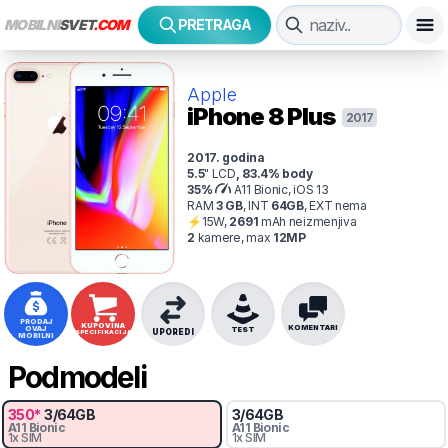
MOBILNI
SVET
.COM
PRETRAGA
Apple
iPhone 8 Plus
2017
2017
. godina
5.5
"
LCD
,
83.4
% body
35
%
A11 Bionic, iOS 13
RAM
3
GB
,
INT
64
GB
,
EXT
nema
⚡
15
W,
2691
mAh
neizmenjiva
2
kamer
e
, max
12
MP
PRODAJ
KUPOVINA
KOMENTARI
OVAJ
TEST
UPOREDI
SPECIFIKACIJA
MOBILNI
Podmodeli
350
*
3
/
64
GB
3
/
64
GB
A11 Bionic
A11 Bionic
1x SIM
1x SIM