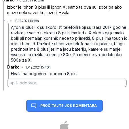
8.12.2021 20:29h
Izbor je iphon 8 plus ili iphon X, samo ta dva su izbor pa ako
moze neki savet koji uzeti. Hvala
.
•
10.12.2021 10:18h
7ywgjy8dy5ytzvw5skxd
Ajfon 8 plus i x su skoro isti telefoni koji su izasli 2017 godine,
razlika je samo u ekranu 8 plus ima lcd a X oled koji je malo
bolji ali normalan korisnik nece to primetiti, 8 plus ima touch id,
x ima face id. Razlicite dimenzije telefona su u pitanju, blagu
prednost ima 8 plus jer ima jacu bateriju, kamere su manje
vise iste, a razlika u ceni je 80e. Po meni ne vredi dati oko
500e za X.
Darko
•
10.12.2021 15:40h
nj9y7n4wwwsd47jd1r2t
Hvala na odgovoru, porucen 8 plus
PROČITAJTE JOŠ KOMENTARA