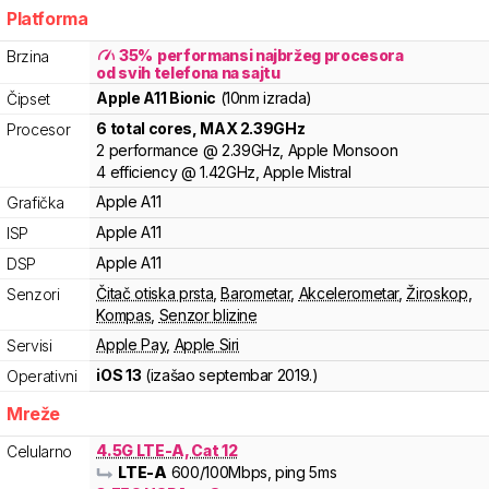
Platforma
35
%
performansi najbržeg procesora
Brzina
od svih telefona na sajtu
Apple
A11 Bionic
(10nm izrada)
Čipset
6
total cores
, MAX
2.39
GHz
Procesor
2
performance
@
2.39
GHz,
Apple
Monsoon
4
efficiency
@
1.42
GHz,
Apple
Mistral
Apple
A11
Grafička
Apple
A11
ISP
Apple
A11
DSP
Čitač otiska prsta
,
Barometar
,
Akcelerometar
,
Žiroskop
,
Senzori
Kompas
,
Senzor blizine
Apple Pay
,
Apple Siri
Servisi
iOS 13
(izašao
septembar 2019.
)
Operativni
Mreže
4.5G LTE-A, Cat 12
Celularno
LTE-A
600
/100
Mbps
, ping 5ms