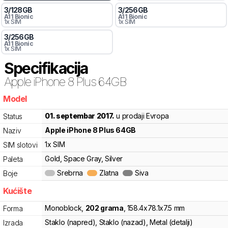
3
/
128
GB
3
/
256
GB
A11 Bionic
A11 Bionic
1x SIM
1x SIM
3
/
256
GB
A11 Bionic
1x SIM
Specifikacija
Apple
iPhone 8 Plus 64GB
Model
05b2b
01. septembar 2017.
u prodaji Evropa
Status
Apple
iPhone 8 Plus 64GB
Naziv
1x SIM
SIM slotovi
Gold, Space Gray, Silver
Paleta
Srebrna
Zlatna
Siva
Boje
Kućište
Monoblock
,
202
grama
,
158.4
x
78.1
x
7.5
mm
Forma
Staklo (napred), Staklo (nazad), Metal (detalji)
Izrada