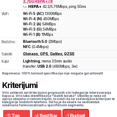
3.75G HSPA+ r8
HSPA+
42.2
/5.76
Mbps
, ping 50ms
Wi-Fi
5
(
AC
)
1300
MBps
WiFi
Wi-Fi
4
(
N
)
450
MBps
Wi-Fi
2
(
A
)
54
MBps
Wi-Fi
3
(
G
)
54
MBps
Wi-Fi
1
(
B
)
11
MBps
Bluetooth 5.0
(2Mbps)
Bežično
NFC
(0.4Mbps)
Glonass
,
GPS
,
Galileo
,
QZSS
Sateliti
Lightning
, nema 3.5mm audio
Kabl
transfer:
USB 2.0
(
480Mbps,
3w
)
Napomena: 100% tačnost specifkacije nije moguće garantovati!
Kriterijumi
Vrlo zahtevni set kriterijuma grupisanih u tri kategorije interesovanja
kupaca. Vrlo laka identifikacija "slabih tačaka". Ukoliko je neka od
opcija obojena crvenom bojom, to znači da ne zadovoljava kriterijum te
kategorije mobilnih telefona. Svrha je da ukaže na nedostatak
očekivane funkcionalnosti u specifičnom segmentu.
-
11
Top
-
4
Best Buy
-
1
Budget