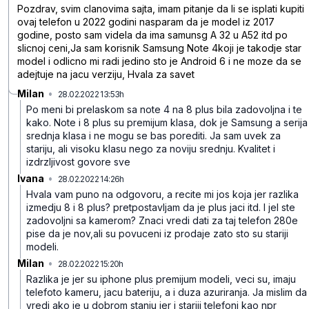
Pozdrav, svim clanovima sajta, imam pitanje da li se isplati kupiti
ovaj telefon u 2022 godini nasparam da je model iz 2017
godine, posto sam videla da ima samunsg A 32 u A52 itd po
slicnoj ceni,Ja sam korisnik Samsung Note 4koji je takodje star
model i odlicno mi radi jedino sto je Android 6 i ne moze da se
adejtuje na jacu verziju, Hvala za savet
Milan
•
28.02.2022 13:53h
51msxxlzpkf84kt6w6wg
Po meni bi prelaskom sa note 4 na 8 plus bila zadovoljna i te
kako. Note i 8 plus su premijum klasa, dok je Samsung a serija
srednja klasa i ne mogu se bas porediti. Ja sam uvek za
stariju, ali visoku klasu nego za noviju srednju. Kvalitet i
izdrzljivost govore sve
Ivana
•
28.02.2022 14:26h
bggswknl9m62z21frn27
Hvala vam puno na odgovoru, a recite mi jos koja jer razlika
izmedju 8 i 8 plus? pretpostavljam da je plus jaci itd. I jel ste
zadovoljni sa kamerom?
Znaci vredi dati za taj telefon 280e
pise da je nov,ali su povuceni iz prodaje zato sto su stariji
modeli.
Milan
•
28.02.2022 15:20h
jjk6s85vd67ddsm3kh40
Razlika je jer su iphone plus premijum modeli, veci su, imaju
telefoto kameru, jacu bateriju, a i duza azuriranja. Ja mislim da
vredi ako je u dobrom stanju jer i stariji telefoni kao npr