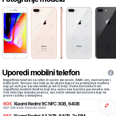
Uporedi mobilni telefon
Najjeftiniji telefoni sa istim ili većim ekranom, RAM-om, memorijom i
baterijom. Smisao ove liste je da ukaže kupcu na postojanje modela
koji po ovih par karateristika je isti ili bolji. Dosta korisnika traži
najjeftiniji mobilni telefon koji ima samo ove bazične parametre iste.
Ova lista nije duboka analiza, već način uštede korisnicima koji ne
prave razliku u detaljima.
60
€
Xiaomi
Redmi 9C NFC 3GB, 64GB
6.53
"
3
GB
64
GB
5000
mAh
(
2020
)
65
€
Xiaomi
Redmi A3 3GB, 64GB, 2x SIM