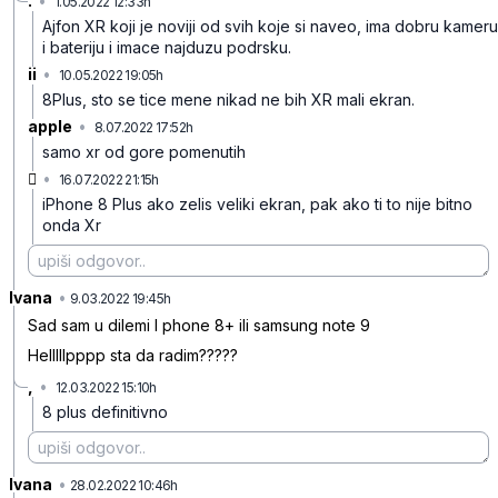
.
•
1.05.2022 12:33h
2kww5kn2rjqq8j8fqc4w
Ajfon XR koji je noviji od svih koje si naveo, ima dobru kameru
i bateriju i imace najduzu podrsku.
ii
•
10.05.2022 19:05h
6ywvwj9whpjx5dmn51nn
8Plus, sto se tice mene nikad ne bih XR mali ekran.
apple
•
8.07.2022 17:52h
tbygrl41fy4z6lss62bp
samo xr od gore pomenutih

•
16.07.2022 21:15h
63nw5qqjdjlp8htzknnp
iPhone 8 Plus ako zelis veliki ekran, pak ako ti to nije bitno
onda Xr
Ivana
•
rhx3tygn39kqg2vqsfpc
9.03.2022 19:45h
Sad sam u dilemi I phone 8+ ili samsung note 9
Helllllpppp sta da radim?????
,
•
12.03.2022 15:10h
l4ymw5g0bqqs87nj05k6
8 plus definitivno
Ivana
•
4wk7t3ny1vskxy68kp87
28.02.2022 10:46h