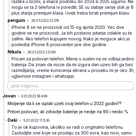
razlika u brzini, a imace podrsku do 2024 ili 2025 sigurno. Ne
mogu se ta 2 telefona ni porediti. SE su slabije serije dok je 8
plus starija premijum klasa. Uvek treba birati premijum klasu
penguin
•
26.01.2022 22:21h
1x7bbf89b1js37bwq4j4
iPhone 8 se ne proizvodi od 15-og aprila 2020. Vec dve
godine se ne proizvodi. Ja bih postavio pitanje odakle su te
zalihe. Ako telefon kupujem novog. Kako je moguce ako je
poslednji iPhone 8 proizveden pre dve godine.
Nikola
•
26.01.2022 23:01h
wbfqwgfljsnksnx84b6l
Pricam za polovan telefon. Mene u sustini na se odbija jedino
baterija. Da znam da moze da mi izgura dan uzeo bih ga bez
razmišljanja, vreme koriscenja ekrana u proseku mi je oko 3h,
uglavnom instagram i whatsapp
Jovan
•
80j5942mbf15gnrjb7n6
3.01.2022 18:49h
Misljenje da li se isplati uzeti ovaj telefon u 2022 godini??
Pritom polovan, ali zdravlje baterije je nedje na 90 i nesto %
Deki
•
5.01.2022 17:53h
0fwpncbgm4h0ydr9cc7p
To je ok kupovina, ukoliko se radi o originalno telefonu.
Zaobidjite one koje se prodaju za 300 evra, kao novi, samo