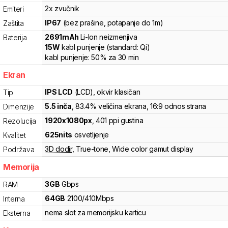
2x zvučnik
Emiteri
IP67
(bez prašine, potapanje do 1m)
Zaštita
2691
mAh
Li-Ion
neizmenjiva
Baterija
15
W
kabl punjenje
(standard:
Qi
)
kabl punjenje:
50%
za
30
min
Ekran
IPS LCD
(LCD)
, okvir klasičan
Tip
5.5
inča
, 83.4% veličina ekrana
, 16:9 odnos strana
Dimenzije
1920
x
1080
px
,
401
ppi gustina
Rezolucija
625
nits
osvetljenje
Kvalitet
3D dodir
,
True-tone
,
Wide color gamut display
Podržava
Memorija
3
GB
Gbps
RAM
64
GB
2100
/
410
Mbps
Interna
nema slot za memorijsku karticu
Eksterna