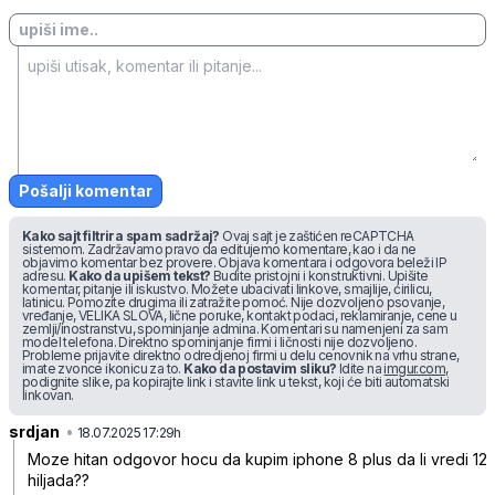
Pošalji komentar
Kako sajt filtrira spam sadržaj?
Ovaj sajt je zaštićen reCAPTCHA
sistemom. Zadržavamo pravo da editujemo komentare, kao i da ne
objavimo komentar bez provere. Objava komentara i odgovora beleži IP
adresu.
Kako da upišem tekst?
Budite pristojni i konstruktivni. Upišite
komentar, pitanje ili iskustvo. Možete ubacivati linkove, smajlije, ćirilicu,
latinicu. Pomozite drugima ili zatražite pomoć. Nije dozvoljeno psovanje,
vređanje, VELIKA SLOVA, lične poruke, kontakt podaci, reklamiranje, cene u
zemlji/inostranstvu, spominjanje admina. Komentari su namenjeni za sam
model telefona. Direktno spominjanje firmi i ličnosti nije dozvoljeno.
Probleme prijavite direktno odredjenoj firmi u delu cenovnik na vrhu strane,
imate zvonce ikonicu za to.
Kako da postavim sliku?
Idite na
imgur.com
,
podignite slike, pa kopirajte link i stavite link u tekst, koji će biti automatski
linkovan.
srdjan
•
hzsgybgmwh3kpdj
18.07.2025 17:29h
Moze hitan odgovor hocu da kupim iphone 8 plus da li vredi 12
hiljada??