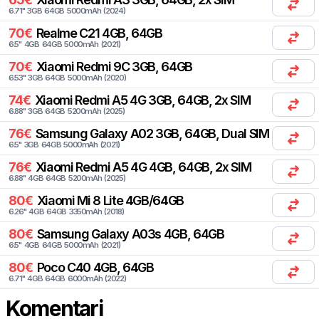
6.71
"
3
GB
64
GB
5000
mAh
(
2024
)
70
€
Realme
C21 4GB, 64GB
6.5
"
4
GB
64
GB
5000
mAh
(
2021
)
70
€
Xiaomi
Redmi 9C 3GB, 64GB
6.53
"
3
GB
64
GB
5000
mAh
(
2020
)
74
€
Xiaomi
Redmi A5 4G 3GB, 64GB, 2x SIM
6.88
"
3
GB
64
GB
5200
mAh
(
2025
)
76
€
Samsung
Galaxy A02 3GB, 64GB, Dual SIM
6.5
"
3
GB
64
GB
5000
mAh
(
2021
)
76
€
Xiaomi
Redmi A5 4G 4GB, 64GB, 2x SIM
6.88
"
4
GB
64
GB
5200
mAh
(
2025
)
80
€
Xiaomi
Mi 8 Lite 4GB/64GB
6.26
"
4
GB
64
GB
3350
mAh
(
2018
)
80
€
Samsung
Galaxy A03s 4GB, 64GB
6.5
"
4
GB
64
GB
5000
mAh
(
2021
)
80
€
Poco
C40 4GB, 64GB
6.71
"
4
GB
64
GB
6000
mAh
(
2022
)
Komentari