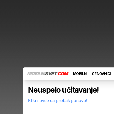
MOBILNI
SVET
.COM
MOBILNI
CENOVNICI
Neuspelo učitavanje!
Klikni ovde da probaš ponovo!