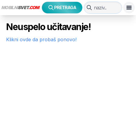
MOBILNI
SVET
.COM
PRETRAGA
Neuspelo učitavanje!
Klikni ovde da probaš ponovo!