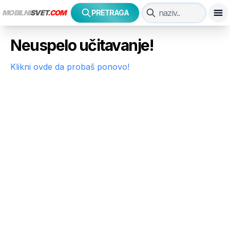
MOBILNI
SVET
.COM
PRETRAGA
Neuspelo učitavanje!
Klikni ovde da probaš ponovo!