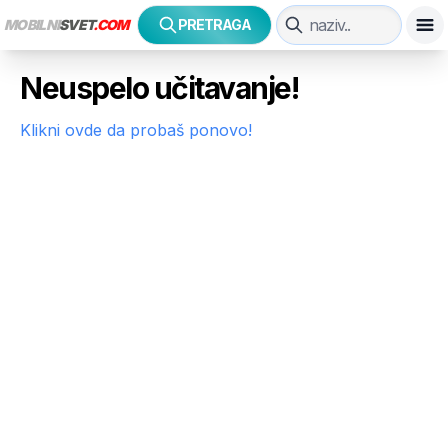
MOBILNI
SVET
.COM
PRETRAGA
Neuspelo učitavanje!
Klikni ovde da probaš ponovo!