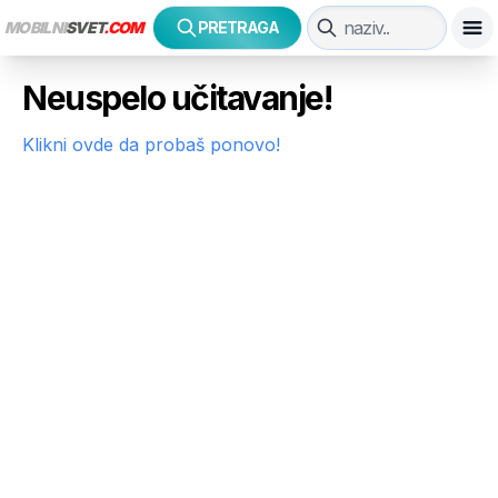
MOBILNI
SVET
.COM
PRETRAGA
Neuspelo učitavanje!
Klikni ovde da probaš ponovo!