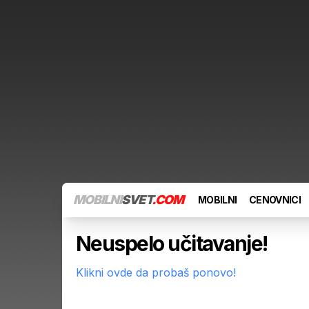
MOBILNI
SVET
.COM
MOBILNI
CENOVNICI
Neuspelo učitavanje!
Klikni ovde da probaš ponovo!