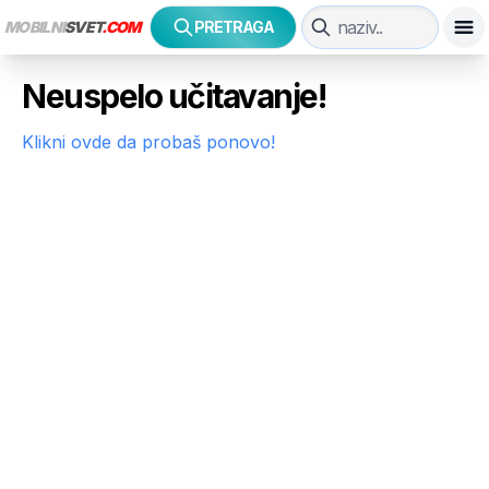
MOBILNI
SVET
.COM
PRETRAGA
Neuspelo učitavanje!
Klikni ovde da probaš ponovo!