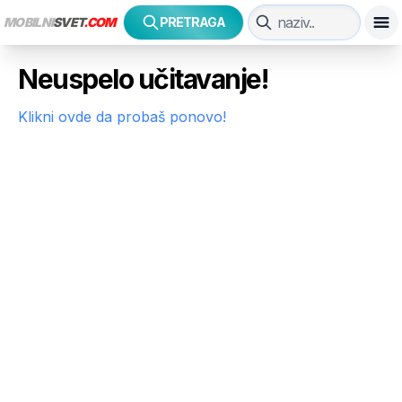
MOBILNI
SVET
.COM
PRETRAGA
Neuspelo učitavanje!
Klikni ovde da probaš ponovo!