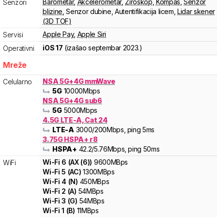
Barometar
,
Akcelerometar
,
Žiroskop
,
Kompas
,
Senzor
Senzori
blizine
,
Senzor dubine
,
Autentifikacija licem
,
Lidar skener
(3D TOF)
Apple Pay
,
Apple Siri
Servisi
iOS 17
(izašao
septembar 2023.
)
Operativni
Mreže
NSA 5G+4G mmWave
Celularno
5G
10000
Mbps
NSA 5G+4G sub6
5G
5000
Mbps
4.5G LTE-A, Cat 24
LTE-A
3000
/200
Mbps
, ping 5ms
3.75G HSPA+ r8
HSPA+
42.2
/5.76
Mbps
, ping 50ms
Wi-Fi
6
(
AX (6)
)
9600
MBps
WiFi
Wi-Fi
5
(
AC
)
1300
MBps
Wi-Fi
4
(
N
)
450
MBps
Wi-Fi
2
(
A
)
54
MBps
Wi-Fi
3
(
G
)
54
MBps
Wi-Fi
1
(
B
)
11
MBps