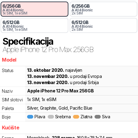
6
/
256
GB
6
/
256
GB
A
A14 Bionic
A
A14 Bionic
1x SIM
, 1x eSIM
2x SIM
6
/
512
GB
6
/
512
GB
A
A14 Bionic
A
A14 Bionic
1x SIM
, 1x eSIM
2x SIM
Specifikacija
Apple
iPhone 12 Pro Max 256GB
Model
934z9
13. oktobar 2020.
najavljen
Status
13. novembar 2020.
u prodaji Evropa
13. novembar 2020.
u prodaji Srbija
Apple
iPhone 12 Pro Max 256GB
Naziv
1x SIM
, 1x eSIM
SIM slotovi
Silver, Graphite, Gold, Pacific Blue
Paleta
Plava
Srebrna
Zlatna
Siva
Boje
Kućište
Monoblock
,
228
grama
,
160.8
x
78.1
x
7.4
mm