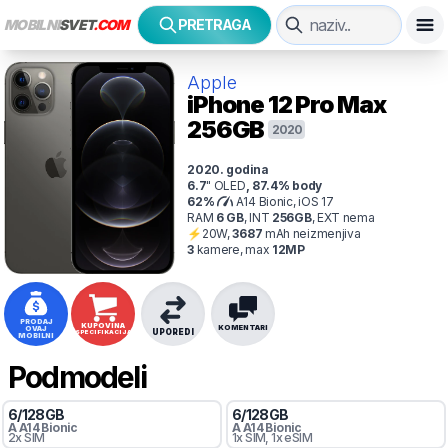
MOBILNI
SVET
.COM
PRETRAGA
Apple
iPhone 12 Pro Max
256GB
2020
2020
. godina
6.7
"
OLED
,
87.4
% body
62
%
A14 Bionic, iOS 17
RAM
6
GB
,
INT
256
GB
,
EXT
nema
⚡
20
W,
3687
mAh
neizmenjiva
3
kamer
e
, max
12
MP
PRODAJ
KUPOVINA
KOMENTARI
OVAJ
UPOREDI
SPECIFIKACIJA
MOBILNI
Podmodeli
6
/
128
GB
6
/
128
GB
A
A14 Bionic
A
A14 Bionic
2x SIM
1x SIM
, 1x eSIM