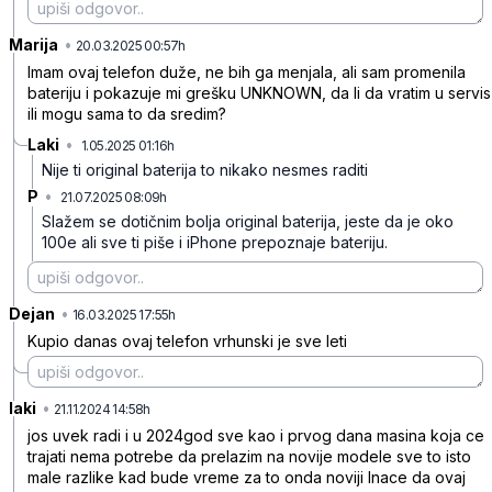
Marija
•
1m49k5mgtc32s48
20.03.2025 00:57h
Imam ovaj telefon duže, ne bih ga menjala, ali sam promenila
bateriju i pokazuje mi grešku UNKNOWN, da li da vratim u servis
ili mogu sama to da sredim?
Laki
•
1.05.2025 01:16h
h01lcx6678ftchy
Nije ti original baterija to nikako nesmes raditi
P
•
21.07.2025 08:09h
zyyxw2ngtq09jg0
Slažem se dotičnim bolja original baterija, jeste da je oko
100e ali sve ti piše i iPhone prepoznaje bateriju.
Dejan
•
mkd0sq2bk291hjh
16.03.2025 17:55h
Kupio danas ovaj telefon vrhunski je sve leti
laki
•
z9knkpjfvwl8png
21.11.2024 14:58h
jos uvek radi i u 2024god sve kao i prvog dana masina koja ce
trajati nema potrebe da prelazim na novije modele sve to isto
male razlike kad bude vreme za to onda noviji Inace da ovaj