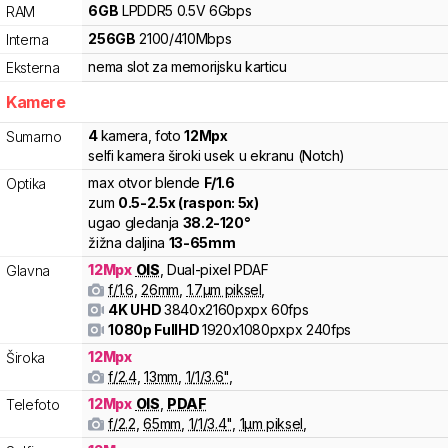
6
GB
LPDDR5
0.5V
6
Gbps
RAM
256
GB
2100
/
410
Mbps
Interna
nema slot za memorijsku karticu
Eksterna
Kamere
4
kamera
,
foto
12
Mpx
Sumarno
selfi kamera široki usek u ekranu (Notch)
max otvor blende
F/
1.6
Optika
zum
0.5
-
2.5
x (raspon:
5
x)
ugao gledanja
38.2
-
120
°
žižna daljina
13
-
65
mm
12
Mpx
OIS
,
Dual-pixel PDAF
Glavna
f/
1.6
,
26
mm
,
1.7
µm piksel
,
4K UHD
3840x2160pxpx
60fps
1080p FullHD
1920x1080pxpx
240fps
12
Mpx
Široka
f/
2.4
,
13
mm
,
1/
1/3.6
"
,
12
Mpx
OIS
,
PDAF
Telefoto
f/
2.2
,
65
mm
,
1/
1/3.4
"
,
1
µm piksel
,