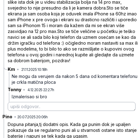
slike ista dok je u videu stabilizacija bolja na 14 pro max,
svejedno to nije presudno da li je kamera dobra.Sto se tiče
ekrana ja sam osoba koja je oduvek imala iPhone sa 60hz imao
sam iPhone x pre ovoga i ekrani su drasticno različiti i uporedio
sam sa iPhonom 15 i moram da kažem da mi se ekran više
zasvidjao na 12 pro max.Sto se tiče veličine u početku je teško
navici se ali sada bilo koji telefon da uzmem osećam se kao da
držim igračku od telefona :) očigledno moram nastaviti sa max ili
plus modelima, to bi bilo to ako se razmišljate o kupovini ovog
telefona u ovoj godini i narednoj kupite ali gledajte da uzmete
sa dobrom baterijom, pozdrav!
Km
•
21.11.2025 10:18h
2kl62d13p03xlzb
Ne mogu da verujem da nakon 5 dana od komentara telefonu
je crkla matična ploca
Tonny
•
4.12.2025 22:27h
wcywmyqz9q1w3hz
Izmalerisao si bro
Pino
•
w00ffcrdk6ccbml
20.07.2025 20:06h
Dopuna pitanja,tj dodatni opis. Kada ga punim dok je upaljen
pokazuje da se regularno puni ali u stvarnosti ostane isto stanje
baterije i napuni se tek kada ga ugasim.