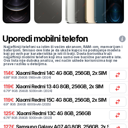
Uporedi mobilni telefon
Najjeftiniji telefoni sa istim ili većim ekranom, RAM-om, memorijom i
baterijom. Smisao ove liste je da ukaže kupcu na postojanje modela
koji po ovih par karateristika je isti ili bolji. Dosta korisnika traži
najjeftiniji mobilni telefon koji ima samo ove bazične parametre iste.
Ova lista nije duboka analiza, već način uštede korisnicima koji ne
prave razliku u detaljima.
114
€
Xiaomi
Redmi 14C 4G 8GB, 256GB, 2x SIM
6.88
"
8
GB
256
GB
5160
mAh
(
2024
)
119
€
Xiaomi
Redmi 13 4G 8GB, 256GB, 2x SIM
6.79
"
8
GB
256
GB
5030
mAh
(
2024
)
119
€
Xiaomi
Redmi 15C 4G 8GB, 256GB, 2x SIM
6.9
"
8
GB
256
GB
6000
mAh
(
2025
)
125
€
Xiaomi
Redmi 13C 4G 8GB, 256GB
6.74
"
8
GB
256
GB
5000
mAh
(
2023
)
127
€
Samsung
Galaxy A07 4G 8GB, 256GB, 2x SIM