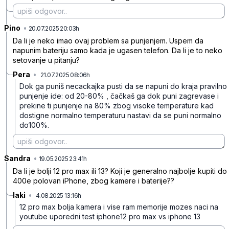
Pino
•
6s2h1fsjh91z5tg
20.07.2025 20:03h
Da li je neko imao ovaj problem sa punjenjem. Uspem da
napunim bateriju samo kada je ugasen telefon. Da li je to neko
setovanje u pitanju?
Pera
•
21.07.2025 08:06h
2q48qzlfs37m420
Dok ga puniš necackajka pusti da se napuni do kraja pravilno
punjenje ide: od 20-80% , čačkaš ga dok puni zagrevase i
prekine ti punjenje na 80% zbog visoke temperature kad
dostigne normalno temperaturu nastavi da se puni normalno
do100%.
Sandra
•
jsh8dtxptss15wv
19.05.2025 23:41h
Da li je bolji 12 pro max ili 13? Koji je generalno najbolje kupiti do
400e polovan iPhone, zbog kamere i baterije??
laki
•
4.08.2025 13:16h
mghnz81bks114jg
12 pro max bolja kamera i vise ram memorije mozes naci na
youtube uporedni test iphone12 pro max vs iphone 13