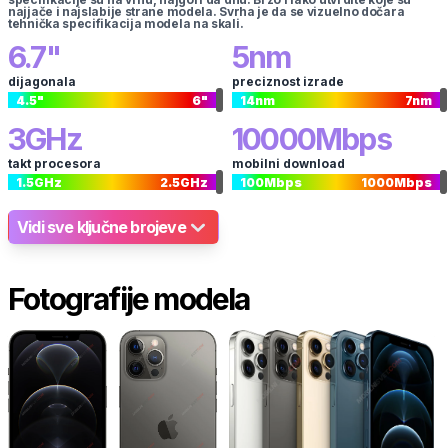
najjače i najslabije strane modela. Svrha je da se vizuelno dočara
tehnička specifikacija modela na skali.
6.7
"
5
nm
dijagonala
preciznost izrade
4.5
"
6
"
14
nm
7
nm
3
GHz
10000
Mbps
takt procesora
mobilni download
1.5
GHz
2.5
GHz
100
Mbps
1000
Mbps
Vidi sve ključne brojeve
Fotografije modela