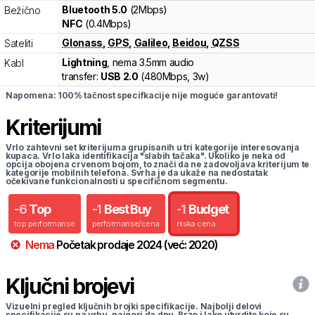
Bluetooth 5.0
(2Mbps)
Bežično
NFC
(0.4Mbps)
Glonass
,
GPS
,
Galileo
,
Beidou
,
QZSS
Sateliti
Lightning
, nema 3.5mm audio
Kabl
transfer:
USB 2.0
(
480Mbps,
3w
)
Napomena: 100% tačnost specifkacije nije moguće garantovati!
Kriterijumi
Vrlo zahtevni set kriterijuma grupisanih u tri kategorije interesovanja
kupaca. Vrlo laka identifikacija "slabih tačaka". Ukoliko je neka od
opcija obojena crvenom bojom, to znači da ne zadovoljava kriterijum te
kategorije mobilnih telefona. Svrha je da ukaže na nedostatak
očekivane funkcionalnosti u specifičnom segmentu.
-
6
Top
-
1
Best Buy
-
1
Budget
top performanse
performanse/cena
niska cena
Nema
Početak prodaje
2024
(već:
2020
)
Ključni brojevi
Vizuelni pregled ključnih brojki specifikacije. Najbolji delovi
specifikacije su na vrhu, najgori da dnu. Brzo i lako utvrdite koje su