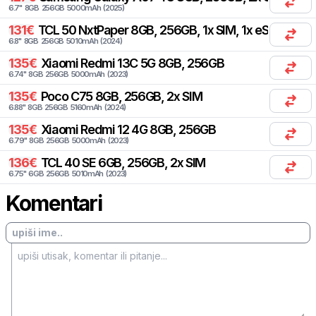
6.7
"
8
GB
256
GB
5000
mAh
(
2025
)
131
€
TCL
50 NxtPaper 8GB, 256GB, 1x SIM, 1x eSIM
6.8
"
8
GB
256
GB
5010
mAh
(
2024
)
135
€
Xiaomi
Redmi 13C 5G 8GB, 256GB
6.74
"
8
GB
256
GB
5000
mAh
(
2023
)
135
€
Poco
C75 8GB, 256GB, 2x SIM
6.88
"
8
GB
256
GB
5160
mAh
(
2024
)
135
€
Xiaomi
Redmi 12 4G 8GB, 256GB
6.79
"
8
GB
256
GB
5000
mAh
(
2023
)
136
€
TCL
40 SE 6GB, 256GB, 2x SIM
6.75
"
6
GB
256
GB
5010
mAh
(
2023
)
Komentari