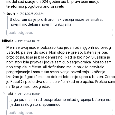
model sad izadje u 2024 godini bio bi pravi bum medju
telefonima pogotovo androi svetu
tech
•
7.04.2025 20:32h
4vzmxhrxbsly52x
S obzirom da je pro ili pro max verzija moze se smatrati
novijim modelom i novijim funkcijama
Nikola
•
w2vgc81p2qgtk6q
13.11.2024 19:32h
Meni se ovaj model pokazao kao jedan od najgorih od prvog
5s 2014. pa sve do sada. Non stop se grejao, baterija je baš
brzo otišla, loša je bila generalno i kad je bio nov. Slušalica je
nom stop bila prljava i jedva sam čuo sagovornika. Morao sam
non stop da je čistim. Ali definitivno me je najviše nerviralo
pregrejavanje i samim tim smanjivanje osvetljenja i kočenja.
Izdržao je 2god i 1 mesec dok mi letos nije upao u bazen. Crkao
je FaceID i posle dva dana se više nikad nije upalio. Prešao sam
na 15 pro max i progledao.
laki
•
21.11.2024 14:54h
y82bn92hslpdyrw
ja ga jos imam i radi besprekorno nikad grejanje baterije niti
ijedan razlog sto si spomenuo