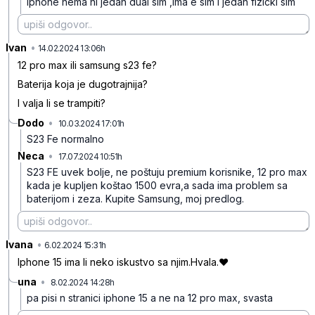
Iphone nema ni jedan dual sim ,ima e sim i jedan fizicki sim
Ivan
•
n3xgx0wgj0bwb73
14.02.2024 13:06h
12 pro max ili samsung s23 fe?
Baterija koja je dugotrajnija?
I valja li se trampiti?
Dodo
•
10.03.2024 17:01h
zn507zyw8js223j
S23 Fe normalno
Neca
•
17.07.2024 10:51h
7f4bzm2q1bnvs0b
S23 FE uvek bolje, ne poštuju premium korisnike, 12 pro max
kada je kupljen koštao 1500 evra,a sada ima problem sa
baterijom i zeza. Kupite Samsung, moj predlog.
Ivana
•
x5rmv8d19sp0j5b
6.02.2024 15:31h
Iphone 15 ima li neko iskustvo sa njim.Hvala.❤️
una
•
8.02.2024 14:28h
dzc6bzbl74ftjsr
pa pisi n stranici iphone 15 a ne na 12 pro max, svasta