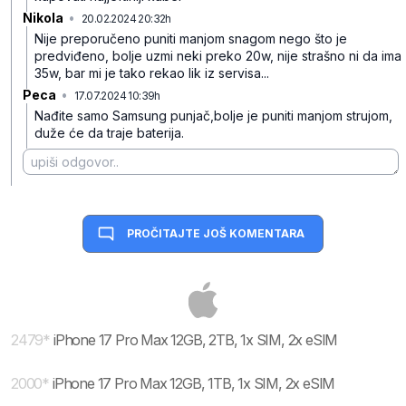
Nikola
•
20.02.2024 20:32h
fxdp7zkl48mfw69
Nije preporučeno puniti manjom snagom nego što je
predviđeno, bolje uzmi neki preko 20w, nije strašno ni da ima
35w, bar mi je tako rekao lik iz servisa...
Peca
•
17.07.2024 10:39h
tc8q6jgvvx7gxcw
Nađite samo Samsung punjač,bolje je puniti manjom strujom,
duže će da traje baterija.
PROČITAJTE JOŠ KOMENTARA
2479
*
iPhone 17 Pro Max 12GB, 2TB, 1x SIM, 2x eSIM
2000
*
iPhone 17 Pro Max 12GB, 1TB, 1x SIM, 2x eSIM