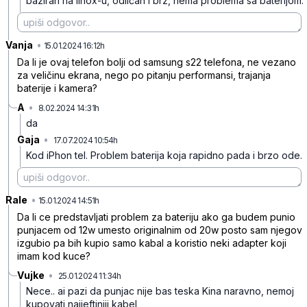
baziran na linox-u, odličan i brz, nema problema sa baterijom.
Vanja
•
9sgsh910n97bzgq
15.01.2024 16:12h
Da li je ovaj telefon bolji od samsung s22 telefona, ne vezano
za veličinu ekrana, nego po pitanju performansi, trajanja
baterije i kamera?
A
•
8.02.2024 14:31h
rw5r9czytkwpfvq
da
Gaja
•
17.07.2024 10:54h
7kbgqmv5ykbvbnl
Kod iPhon tel. Problem baterija koja rapidno pada i brzo ode.
Rale
•
7p9ggmxm582ngd4
15.01.2024 14:51h
Da li ce predstavljati problem za bateriju ako ga budem punio
punjacem od 12w umesto originalnim od 20w posto sam njegov
izgubio pa bih kupio samo kabal a koristio neki adapter koji
imam kod kuce?
Vujke
•
25.01.2024 11:34h
3xd9l3b4gwz08c0
Nece.. ai pazi da punjac nije bas teska Kina
naravno, nemoj
kupovati najjeftiniji kabel