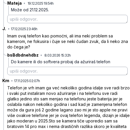
Mateja
•
19.12.2025 19:54h
fzrqy6gc8fslpdc
Može od 21.12.2025.
J.
•
qhgzx1935qh5bhd
17.12.2025 23:46h
Imam ovaj telefon kao pomoćni, ali ima neki problem sa
kamerom, ne fokusira i čuje se neki čudan zvuk, da li neko zna
do čega je?
bsBdbdnehdbz
•
8.03.2026 15:32h
m89r7lkl38ccl3w
Do kamere ili do softvera probaj da ažuriraš telefon
Km
•
yfbdzbq4qw7mm74
17.11.2025 02:07h
Telefon je vrh imam ga već nekoliko godina idalje sve radi brzo
i svaki put instaliram novo ažuriranje i na telefonu sve radi
glatko jedino sto sam menjao na telefonu jeste baterija jer je
oslabila nakon nekoliko godina i sad kad je zamenjena telefon
može da gura još 2 godine lagano zao mi je sto apple ne pravi
više ovakve telefone jer je ovaj telefon legenda, dizajn je idalje
jako moderan u 2025.Sto se kamera tiče uporedio sam sa
bratovim 14 pro max i nema drastičnih razlika skoro je kvaliteta