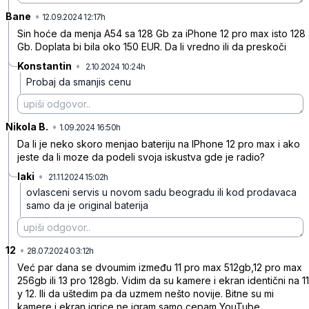
Bane
•
1pqyl1qf5p4c9vc
12.09.2024 12:17h
Sin hoće da menja A54 sa 128 Gb za iPhone 12 pro max isto 128
Gb. Doplata bi bila oko 150 EUR. Da li vredno ili da preskoči
Konstantin
•
2.10.2024 10:24h
0gy395lnrdjbvsd
Probaj da smanjis cenu
Nikola B.
•
tg7jkm1t3034dys
1.09.2024 16:50h
Da li je neko skoro menjao bateriju na IPhone 12 pro max i ako
jeste da li moze da podeli svoja iskustva gde je radio?
laki
•
21.11.2024 15:02h
nlpj07m59n3yzkp
ovlasceni servis u novom sadu beogradu ili kod prodavaca
samo da je original baterija
12
•
435rdh5hmgy30n2
28.07.2024 03:12h
Već par dana se dvoumim između 11 pro max 512gb,12 pro max
256gb ili 13 pro 128gb. Vidim da su kamere i ekran identični na 11
y 12. Ili da uštedim pa da uzmem nešto novije. Bitne su mi
kamere i ekran igrice ne igram samo cepam YouTube.