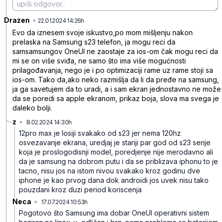
Drazen
•
xwl9bdrt06ktx1p
22.01.2024 14:26h
Evo da iznesem svoje iskustvo,po mom mišljenju nakon
prelaska na Samsung s23 telefon, ja mogu reci da
samsamsungov OneUI ne zaostaje za ios-om čak mogu reci da
mi se on više sviđa, ne samo što ima više mogućnosti
prilagođavanja, nego je i po optimizaciji rame uz rame stoji sa
ios-om. Tako da,ako neko razmišlja da li da pređe na samsung,
ja ga savetujem da to uradi, a i sam ekran jednostavno ne može
da se poredi sa apple ekranom, prikaz boja, slova ma svega je
daleko bolji.
z
•
8.02.2024 14:30h
xtvv0wpqvwlk8qn
12pro max je losiji svakako od s23 jer nema 120hz
osvezavanje ekrana, uredjaj je stariji par god od s23 serije
koja je proslogodisnji model, poredjenje nije merodavno ali
da je samsung na dobrom putu i da se priblizava iphonu to je
tacno, nisu jos na istom nivou svakako kroz godinu dve
iphone je kao prvog dana dok androidi jos uvek nisu tako
pouzdani kroz duzi period koriscenja
Neca
•
17.07.2024 10:53h
lwj925dt5z236m7
Pogotovo što Samsung ima dobar OneUI operativni sistem