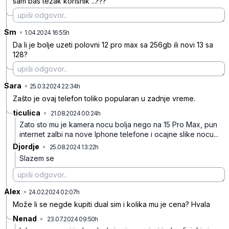
sam bas tezak korisnik ...???
Sm
•
l5gpycytppkh1cy
1.04.2024 16:55h
Da li je bolje uzeti polovni 12 pro max sa 256gb ili novi 13 sa
128?
Sara
•
xx8vynnwxdj03s1
25.03.2024 22:34h
Zašto je ovaj telefon toliko popularan u zadnje vreme.
ticulica
•
21.08.2024 00:24h
fzknr3ktfrpj9gp
Zato sto mu je kamera nocu bolja nego na 15 Pro Max, pun
internet zalbi na nove Iphone telefone i ocajne slike nocu...
Djordje
•
25.08.2024 13:22h
46rpr311jmbx7vs
Slazem se
Alex
•
j8v7p24wfcssbv7
24.02.2024 02:07h
Može li se negde kupiti dual sim i kolika mu je cena? Hvala
Nenad
•
23.07.2024 09:50h
0snpkpxmrd3kzb9