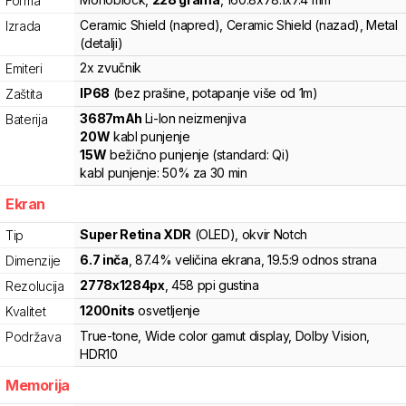
Forma
Ceramic Shield (napred), Ceramic Shield (nazad), Metal
Izrada
(detalji)
2x zvučnik
Emiteri
IP68
(bez prašine, potapanje više od 1m)
Zaštita
3687
mAh
Li-Ion
neizmenjiva
Baterija
20
W
kabl punjenje
15
W
bežično punjenje
(standard:
Qi
)
kabl punjenje:
50%
za
30
min
Ekran
Super Retina XDR
(OLED)
, okvir Notch
Tip
6.7
inča
, 87.4% veličina ekrana
, 19.5:9 odnos strana
Dimenzije
2778
x
1284
px
,
458
ppi gustina
Rezolucija
1200
nits
osvetljenje
Kvalitet
True-tone
,
Wide color gamut display
,
Dolby Vision
,
Podržava
HDR10
Memorija