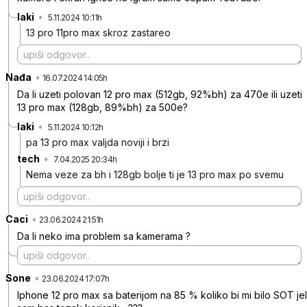
laki
•
5.11.2024 10:11h
xkgl08446j2b6gv
13 pro 11pro max skroz zastareo
Nađa
•
h1hn1ksbx0p96g0
16.07.2024 14:05h
Da li uzeti polovan 12 pro max (512gb, 92%bh) za 470e ili uzeti
13 pro max (128gb, 89%bh) za 500e?
laki
•
5.11.2024 10:12h
hxrq41jx7b5sv80
pa 13 pro max valjda noviji i brzi
tech
•
7.04.2025 20:34h
zcqt0m6gwh14bm2
Nema veze za bh i 128gb bolje ti je 13 pro max po svemu
Caci
•
rk26qhc71sg2ph6
23.06.2024 21:51h
Da li neko ima problem sa kamerama ?
Sone
•
lpwrvmj5jvbdsrb
23.06.2024 17:07h
Iphone 12 pro max sa baterijom na 85 % koliko bi mi bilo SOT jel