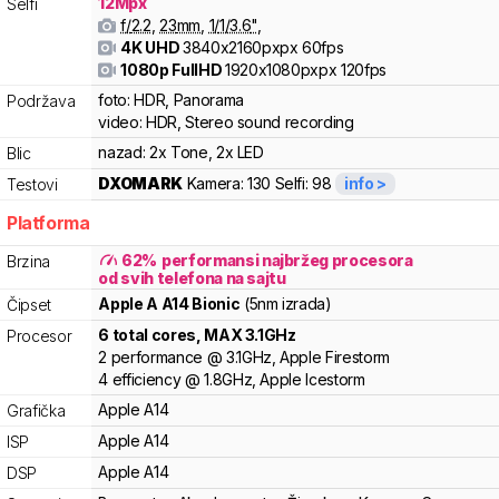
12
Mpx
Selfi
f/
2.2
,
23
mm
,
1/
1/3.6
"
,
4K UHD
3840x2160pxpx
60fps
1080p FullHD
1920x1080pxpx
120fps
foto:
HDR, Panorama
Podržava
video:
HDR, Stereo sound recording
nazad:
2x Tone, 2x LED
Blic
DXOMARK
Kamera:
130
Selfi:
98
info >
Testovi
Platforma
62
%
performansi najbržeg procesora
Brzina
od svih telefona na sajtu
Apple
A
A14 Bionic
(5nm izrada)
Čipset
6
total cores
, MAX
3.1
GHz
Procesor
2
performance
@
3.1
GHz,
Apple
Firestorm
4
efficiency
@
1.8
GHz,
Apple
Icestorm
Apple
A14
Grafička
Apple
A14
ISP
Apple
A14
DSP