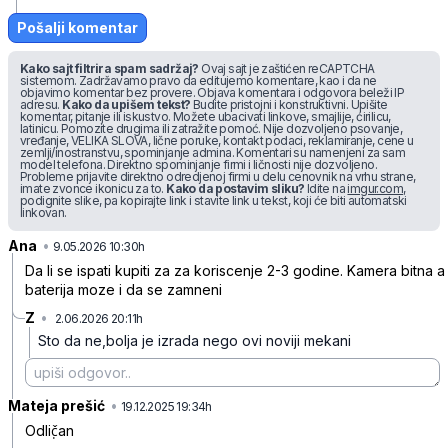
Pošalji komentar
Kako sajt filtrira spam sadržaj?
Ovaj sajt je zaštićen reCAPTCHA
sistemom. Zadržavamo pravo da editujemo komentare, kao i da ne
objavimo komentar bez provere. Objava komentara i odgovora beleži IP
adresu.
Kako da upišem tekst?
Budite pristojni i konstruktivni. Upišite
komentar, pitanje ili iskustvo. Možete ubacivati linkove, smajlije, ćirilicu,
latinicu. Pomozite drugima ili zatražite pomoć. Nije dozvoljeno psovanje,
vređanje, VELIKA SLOVA, lične poruke, kontakt podaci, reklamiranje, cene u
zemlji/inostranstvu, spominjanje admina. Komentari su namenjeni za sam
model telefona. Direktno spominjanje firmi i ličnosti nije dozvoljeno.
Probleme prijavite direktno odredjenoj firmi u delu cenovnik na vrhu strane,
imate zvonce ikonicu za to.
Kako da postavim sliku?
Idite na
imgur.com
,
podignite slike, pa kopirajte link i stavite link u tekst, koji će biti automatski
linkovan.
Ana
•
9fhm50b48r454zc
9.05.2026 10:30h
Da li se ispati kupiti za za koriscenje 2-3 godine. Kamera bitna a
baterija moze i da se zamneni
Z
•
2.06.2026 20:11h
d0mx5qqzd2291bw
Sto da ne,bolja je izrada nego ovi noviji mekani
Mateja prešić
•
2n9bv6ls6wlttv0
19.12.2025 19:34h
Odlič̣an