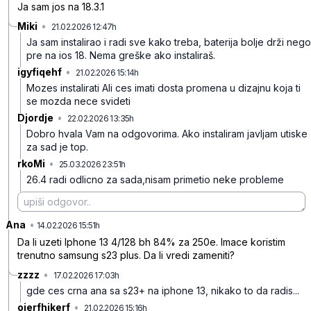
Ja sam jos na 18.3.1
Miki
•
21.02.2026 12:47h
d8yy8sg4r27kwqt
Ja sam instalirao i radi sve kako treba, baterija bolje drži nego
pre na ios 18. Nema greške ako instaliraš.
igyfiqehf
•
21.02.2026 15:14h
2k4b3llbzt5wfqf
Mozes instalirati Ali ces imati dosta promena u dizajnu koja ti
se mozda nece svideti
Djordje
•
22.02.2026 13:35h
fvd4l158775z88f
Dobro hvala Vam na odgovorima.
Ako instaliram javljam utiske
za sad je top.
rkoMi
•
25.03.2026 23:51h
bjxvt3qs9d2c5yy
26.4 radi odlicno za sada,nisam primetio neke probleme
Ana
•
k0np1csyhds4plk
14.02.2026 15:51h
Da li uzeti Iphone 13 4/128 bh 84% za 250e. Imace koristim
trenutno samsung s23 plus. Da li vredi zameniti?
zzzz
•
17.02.2026 17:03h
x5bn9c4s5h5mqbz
gde ces crna ana sa s23+ na iphone 13, nikako to da radis...
ojerfhjkerf
•
21.02.2026 15:16h
qg873hmtwqsvwz7