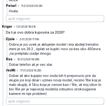
PetarI
•
11.01.2026 09:14h
tqswm8v406h6xv2
Hvala
Kriger
•
9l3x9j6tjfrd9p9
1.01.2026 18:01h
Da li je ovo dobra kupovina za 2026?
Djole
•
3.01.2026 11:19h
744nrbksl4mm4gl
Dobra je jos uvek je aktujelan model i ima abdejt trenutno
meni je ios 26.2 , isplati se kupiti i novi za kes oko 450evra
,na pretplatu izadje mnogo.
Rss
•
10.01.2026 18:08h
8kwm41cwfhfw8fh
Dobar telefon ali je vec star.
rkoMi
•
17.01.2026 15:25h
4rkzgmcmqtws9w3
Dobar ali ako kupijes nov onda bih ti preporucio pre da
skupis jos koji dinar i uzmes noviji model, recimo 16e koji je
malo skuplji, ili 14cu koja je cenom kao i 16e, ali moj izbor bi
bio 16e jer je najsveziji model(a odsustvo sirokougaone
kamere mi nije problem)