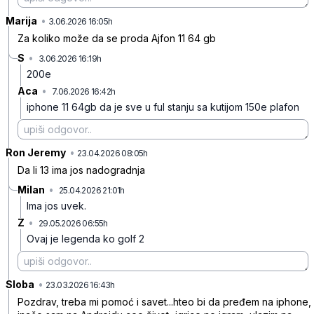
Marija
•
h03dy8dhnnnrpgv
3.06.2026 16:05h
Za koliko može da se proda Ajfon 11 64 gb
S
•
3.06.2026 16:19h
t080rz8hhbb2fq3
200e
Aca
•
7.06.2026 16:42h
pzmx7y4t81b4m55
iphone 11 64gb da je sve u ful stanju sa kutijom 150e plafon
Ron Jeremy
•
s28r256sgcycbj9
23.04.2026 08:05h
Da li 13 ima jos nadogradnja
Milan
•
25.04.2026 21:01h
cljf51g330n2rjz
Ima jos uvek.
Z
•
29.05.2026 06:55h
250193wzkjxbrzx
Ovaj je legenda ko golf 2
Sloba
•
dn4rt0z2rg420z8
23.03.2026 16:43h
Pozdrav, treba mi pomoć i savet...hteo bi da pređem na iphone,