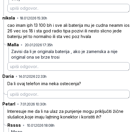
nikola
•
vcpyn5hhqzsrl0t
18.01.2026 15:30h
cao imam iph 13 100 bh i sve ali baterija mu je cudna neamm ios
26 vec ios 18 i sta god radio tipa pozivi ili nesto slicno jede
bateriju jel to normalno ili sta vec poz hvala
Malla
•
20.01.2026 17:35h
mhl6mwjhqdpnk0f
Zavisi da li je originala baterija , ako je zamenska a nije
original ona se brze trosi
Daria
•
psc5kg2f4yw9lsj
14.01.2026 22:33h
Da li ovaj telefon ima neka ostecenja?
PetarI
•
mp0d4pcxv0n02h0
7.01.2026 10:30h
Interesuje me da li na ulaz za punjenje mogu priključiti žične
slušalice,koje imaju lajtning konektor i koristiti ih?
Rssss
•
10.01.2026 18:08h
zm2bcbgfkglp925
Moze