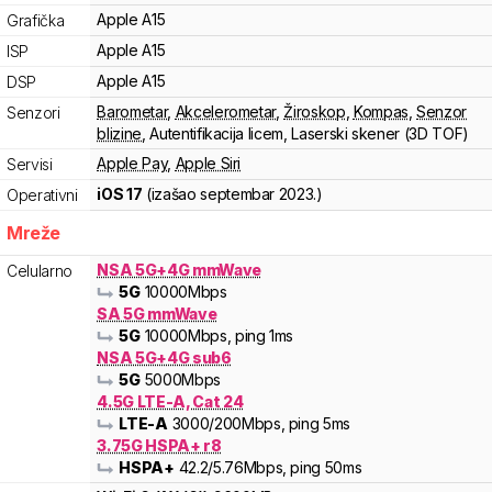
Apple
A15
Grafička
Apple
A15
ISP
Apple
A15
DSP
Barometar
,
Akcelerometar
,
Žiroskop
,
Kompas
,
Senzor
Senzori
blizine
,
Autentifikacija licem
,
Laserski skener (3D TOF)
Apple Pay
,
Apple Siri
Servisi
iOS 17
(izašao
septembar 2023.
)
Operativni
Mreže
NSA 5G+4G mmWave
Celularno
5G
10000
Mbps
SA 5G mmWave
5G
10000
Mbps
, ping 1ms
NSA 5G+4G sub6
5G
5000
Mbps
4.5G LTE-A, Cat 24
LTE-A
3000
/200
Mbps
, ping 5ms
3.75G HSPA+ r8
HSPA+
42.2
/5.76
Mbps
, ping 50ms