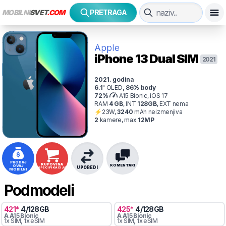
MOBILNI
SVET
.COM
PRETRAGA
Apple
iPhone 13
Dual SIM
2021
2021
. godina
6.1
"
OLED
,
86
% body
72
%
A15 Bionic, iOS 17
RAM
4
GB
,
INT
128
GB
,
EXT
nema
⚡
23
W,
3240
mAh
neizmenjiva
2
kamer
e
, max
12
MP
PRODAJ
KUPOVINA
KOMENTARI
OVAJ
UPOREDI
SPECIFIKACIJA
MOBILNI
Podmodeli
421
*
4
/
128
GB
425
*
4
/
128
GB
A
A15 Bionic
A
A15 Bionic
1x SIM
, 1x eSIM
1x SIM
, 1x eSIM