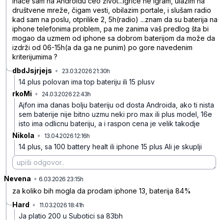
inače sam na Androidu ceo život...igrice ne igram, ulazim na
društvene mreže, čigam vesti, obilazim portale, i slušam radio
kad sam na poslu, otprilike 2, 5h(radio) ...znam da su baterija na
iphone telefonima problem, pa me zanima vaš predlog šta bi
mogao da uzmem od iphone sa dobrom baterijom da može da
izdrži od 06-15h(a da ga ne punim) po gore navedenim
kriterijumima ?
dbdJsjrjejs
•
23.03.2026 21:30h
grppkqg6wlhy4hx
14 plus polovan ima top bateriju ili 15 plusv
rkoMi
•
24.03.2026 22:43h
jv52rl9xt3g4yn7
Ajfon ima danas bolju bateriju od dosta Androida, ako ti nista
sem baterije nije bitno uzmu neki pro max ili plus model, 16e
isto ima odlicnu bateriju, a i raspon cena je velik takodje
Nikola
•
13.04.2026 12:16h
h8ymzm6pd4dwxtt
14 plus, sa 100 battery healt ili iphone 15 plus Ali je skuplji
Nevena
•
01bts2skhv3klww
6.03.2026 23:15h
za koliko bih mogla da prodam iphone 13, baterija 84%
Hard
•
11.03.2026 18:41h
x8n0gnfgzmv3vzs
Ja platio 200 u Subotici sa 83bh