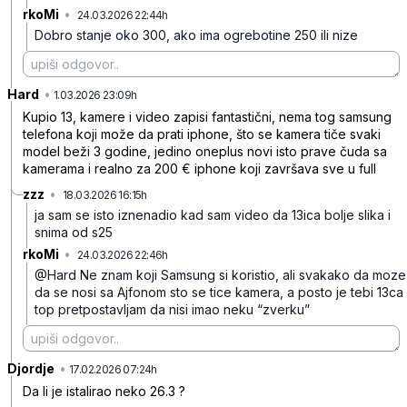
rkoMi
•
24.03.2026 22:44h
27j6s0cqply85yh
Dobro stanje oko 300, ako ima ogrebotine 250 ili nize
Hard
•
s4rzw9lqjs7pfzh
1.03.2026 23:09h
Kupio 13, kamere i video zapisi fantastični, nema tog samsung
telefona koji može da prati iphone, što se kamera tiče svaki
model beži 3 godine, jedino oneplus novi isto prave čuda sa
kamerama i realno za 200 € iphone koji završava sve u full
zzz
•
18.03.2026 16:15h
nr28n90drq52c03
ja sam se isto iznenadio kad sam video da 13ica bolje slika i
snima od s25
rkoMi
•
24.03.2026 22:46h
y4xx4hxltw8bw7k
@Hard Ne znam koji Samsung si koristio, ali svakako da moze
da se nosi sa Ajfonom sto se tice kamera,
a posto je tebi 13ca
top pretpostavljam da nisi imao neku “zverku”
Djordje
•
0hbsyz5clccm9c7
17.02.2026 07:24h
Da li je istalirao neko 26.3 ?