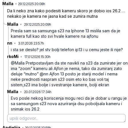
Malla
•
b6nzg77vbbyq283
29.12.2025 20:08h
Da li neko zna kako podesiti kameru skoro je dobio ios 26.2 …
nekako je kamera ne jasna kad se zumira mutna
Malla
•
29.12.2025 20:09h
kgy9ymbth2tq5y0
Presla sam sa samsunga s23 na Iphone 13 mislila sam da je
kamera full kao sto svi hvale kamere na ajfonu
nn
•
3.01.2026 23:57h
9sb9t607zv9p7pm
i sta se desilo? jel stv bolji telefon ip13 i u cemu jeste ili nije?
rkoMi
•
17.01.2026 15:30h
0rsfl5ntmnsf77f
@Malla Pretpostavljam da ste navikli na s23 da zumirate jer on
ima “zoom” kameru ali Ajfon je nema, tako da zumiranj zato
deluje “mutno”
@nn Ajfon 13 posto je stariji model i nema
neke prednosti naspram s23 osim eto ko bas voli taj
sistem,s23 ima bolje i svestranije kamere, bolji ekran
Malla
•
20.01.2026 17:34h
6y6cbbzh1998fkl
Evo posle nekog koriscenja mogu reci da je dobar u rangu je
sa samsungom s23 nova azuriranja dsu poboljsala kameru i
snimak ios 26.2
Andjelija
•
r0b44hnjv033k4s
29.12.2025 10:58h