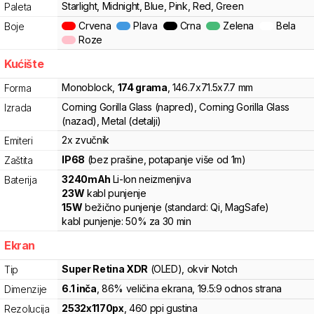
Starlight, Midnight, Blue, Pink, Red, Green
Paleta
Crvena
Plava
Crna
Zelena
Bela
Boje
Roze
Kućište
Monoblock
,
174
grama
,
146.7
x
71.5
x
7.7
mm
Forma
Corning Gorilla Glass (napred), Corning Gorilla Glass
Izrada
(nazad), Metal (detalji)
2x zvučnik
Emiteri
IP68
(bez prašine, potapanje više od 1m)
Zaštita
3240
mAh
Li-Ion
neizmenjiva
Baterija
23
W
kabl punjenje
15
W
bežično punjenje
(standard:
Qi, MagSafe
)
kabl punjenje:
50%
za
30
min
Ekran
Super Retina XDR
(OLED)
, okvir Notch
Tip
6.1
inča
, 86% veličina ekrana
, 19.5:9 odnos strana
Dimenzije
2532
x
1170
px
,
460
ppi gustina
Rezolucija