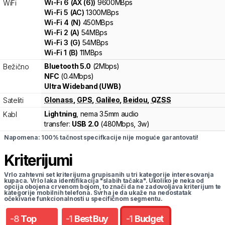
Wi-Fi
6
(
AX (6)
)
9600
MBps
WiFi
Wi-Fi
5
(
AC
)
1300
MBps
Wi-Fi
4
(
N
)
450
MBps
Wi-Fi
2
(
A
)
54
MBps
Wi-Fi
3
(
G
)
54
MBps
Wi-Fi
1
(
B
)
11
MBps
Bluetooth 5.0
(2Mbps)
Bežično
NFC
(0.4Mbps)
Ultra Wideband (UWB)
Glonass
,
GPS
,
Galileo
,
Beidou
,
QZSS
Sateliti
Lightning
, nema 3.5mm audio
Kabl
transfer:
USB 2.0
(
480Mbps,
3w
)
Napomena: 100% tačnost specifkacije nije moguće garantovati!
Kriterijumi
Vrlo zahtevni set kriterijuma grupisanih u tri kategorije interesovanja
kupaca. Vrlo laka identifikacija "slabih tačaka". Ukoliko je neka od
opcija obojena crvenom bojom, to znači da ne zadovoljava kriterijum te
kategorije mobilnih telefona. Svrha je da ukaže na nedostatak
očekivane funkcionalnosti u specifičnom segmentu.
-
8
Top
-
1
Best Buy
-
1
Budget