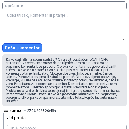
Pošalji komentar
Kako sajt filtrira spam sadržaj?
Ovaj sajt je zaštićen reCAPTCHA
sistemom. Zadržavamo pravo da editujemo komentare, kao i da ne
objavimo komentar bez provere. Objava komentara i odgovora beleži IP
adresu.
Kako da upišem tekst?
Budite pristojni i konstruktivni. Upišite
komentar, pitanje ili iskustvo. Možete ubacivati linkove, smajlije, ćirilicu,
latinicu. Pomozite drugima ili zatražite pomoć. Nije dozvoljeno psovanje,
vređanje, VELIKA SLOVA, lične poruke, kontakt podaci, reklamiranje, cene u
zemlji/inostranstvu, spominjanje admina. Komentari su namenjeni za sam
model telefona. Direktno spominjanje firmi i ličnosti nije dozvoljeno.
Probleme prijavite direktno odredjenoj firmi u delu cenovnik na vrhu strane,
imate zvonce ikonicu za to.
Kako da postavim sliku?
Idite na
imgur.com
,
podignite slike, pa kopirajte link i stavite link u tekst, koji će biti automatski
linkovan.
Isa ramizi
•
xsq7nl1qtpt0kj8
27.06.2026 20:48h
Jel prodat