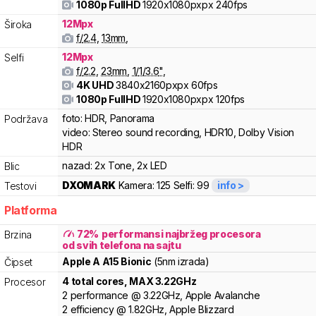
1080p FullHD
1920x1080pxpx
240fps
12
Mpx
Široka
f/
2.4
,
13
mm
,
12
Mpx
Selfi
f/
2.2
,
23
mm
,
1/
1/3.6
"
,
4K UHD
3840x2160pxpx
60fps
1080p FullHD
1920x1080pxpx
120fps
foto:
HDR, Panorama
Podržava
video:
Stereo sound recording, HDR10, Dolby Vision
HDR
nazad:
2x Tone, 2x LED
Blic
DXOMARK
Kamera:
125
Selfi:
99
info >
Testovi
Platforma
72
%
performansi najbržeg procesora
Brzina
od svih telefona na sajtu
Apple
A
A15 Bionic
(5nm izrada)
Čipset
4
total cores
, MAX
3.22
GHz
Procesor
2
performance
@
3.22
GHz,
Apple
Avalanche
2
efficiency
@
1.82
GHz,
Apple
Blizzard