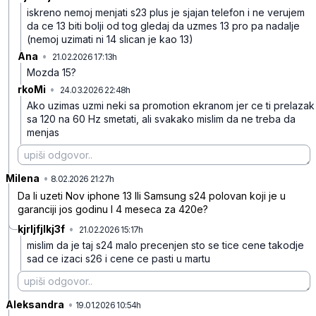
iskreno nemoj menjati s23 plus je sjajan telefon i ne verujem
da ce 13 biti bolji od tog gledaj da uzmes 13 pro pa nadalje
(nemoj uzimati ni 14 slican je kao 13)
Ana
•
21.02.2026 17:13h
8dcq4c51n6fz61g
Mozda 15?
rkoMi
•
24.03.2026 22:48h
yww8f6sh8b1brfk
Ako uzimas uzmi neki sa promotion ekranom jer ce ti prelazak
sa 120 na 60 Hz smetati, ali svakako mislim da ne treba da
menjas
Milena
•
qhttq3xqjtp13bc
8.02.2026 21:27h
Da li uzeti Nov iphone 13 Ili Samsung s24 polovan koji je u
garanciji jos godinu I 4 meseca za 420e?
kjrljfjlkj3f
•
21.02.2026 15:17h
chdbw9h4143knsd
mislim da je taj s24 malo precenjen sto se tice cene takodje
sad ce izaci s26 i cene ce pasti u martu
Aleksandra
•
3cwnr9qp82xj2kc
19.01.2026 10:54h