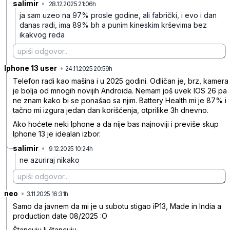
salimir
•
28.12.2025 21:06h
jpym8rcpn6tbdrt
ja sam uzeo na 97% prosle godine, ali fabrički, i evo i dan
danas radi, ima 89% bh a punim kineskim krševima bez
ikakvog reda
Iphone 13 user
•
98zpdk7035gqpjt
24.11.2025 20:59h
Telefon radi kao mašina i u 2025 godini. Odličan je, brz, kamera
je bolja od mnogih novijih Androida. Nemam još uvek IOS 26 pa
ne znam kako bi se ponašao sa njim. Battery Health mi je 87% i
tačno mi izgura jedan dan korišćenja, otprilike 3h dnevno.
Ako hoćete neki Iphone a da nije bas najnoviji i previše skup
Iphone 13 je idealan izbor.
salimir
•
9.12.2025 10:24h
qwqx0559bzrz4vy
ne azuriraj nikako
neo
•
2r2d63hmtx99vfr
3.11.2025 16:31h
Samo da javnem da mi je u subotu stigao iP13, Made in India a
production date 08/2025 :O
Štancuju li štancuju.