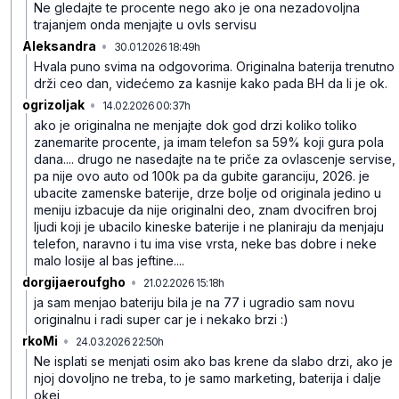
Ne gledajte te procente nego ako je ona nezadovoljna
trajanjem onda menjajte u ovls servisu
Aleksandra
•
30.01.2026 18:49h
6mgvgn95gptqh3p
Hvala puno svima na odgovorima. Originalna baterija trenutno
drži ceo dan, videćemo za kasnije kako pada BH da li je ok.
ogrizoljak
•
14.02.2026 00:37h
xzlsbmw41bmpg34
ako je originalna ne menjajte dok god drzi koliko toliko
zanemarite procente, ja imam telefon sa 59% koji gura pola
dana.... drugo ne nasedajte na te priče za ovlascenje servise,
pa nije ovo auto od 100k pa da gubite garanciju, 2026. je
ubacite zamenske baterije, drze bolje od originala jedino u
meniju izbacuje da nije originalni deo, znam dvocifren broj
ljudi koji je ubacilo kineske baterije i ne planiraju da menjaju
telefon, naravno i tu ima vise vrsta, neke bas dobre i neke
malo losije al bas jeftine....
dorgijaeroufgho
•
21.02.2026 15:18h
hsb26yvjlg50pwt
ja sam menjao bateriju bila je na 77 i ugradio sam novu
originalnu i radi super car je i nekako brzi :)
rkoMi
•
24.03.2026 22:50h
smfmzfyy5d28bcq
Ne isplati se menjati osim ako bas krene da slabo drzi, ako je
njoj dovoljno ne treba, to je samo marketing, baterija i dalje
okej