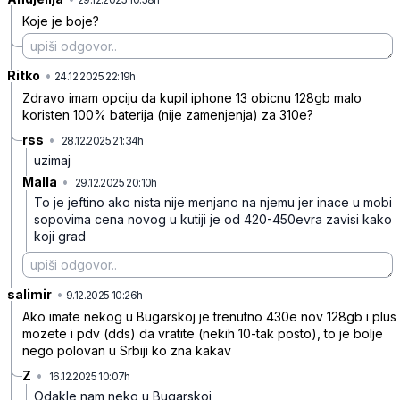
Koje je boje?
Ritko
•
7kw87dstv30z8nq
24.12.2025 22:19h
Zdravo imam opciju da kupil iphone 13 obicnu 128gb malo
koristen 100% baterija (nije zamenjenja) za 310e?
rss
•
28.12.2025 21:34h
3ph7kcjqbpf0z02
uzimaj
Malla
•
29.12.2025 20:10h
wqt1c3ltjjwky4f
To je jeftino ako nista nije menjano na njemu jer inace u mobi
sopovima cena novog u kutiji je od 420-450evra zavisi kako
koji grad
salimir
•
bbgbspjx9hlph36
9.12.2025 10:26h
Ako imate nekog u Bugarskoj je trenutno 430e nov 128gb i plus
mozete i pdv (dds) da vratite (nekih 10-tak posto), to je bolje
nego polovan u Srbiji ko zna kakav
Z
•
16.12.2025 10:07h
8hg350k3cv1j7x0
Odakle nam neko u Bugarskoj