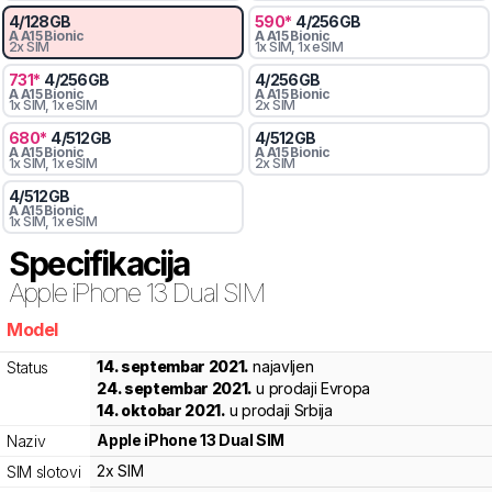
4
/
128
GB
590
*
4
/
256
GB
A
A15 Bionic
A
A15 Bionic
2x SIM
1x SIM
, 1x eSIM
731
*
4
/
256
GB
4
/
256
GB
A
A15 Bionic
A
A15 Bionic
1x SIM
, 1x eSIM
2x SIM
680
*
4
/
512
GB
4
/
512
GB
A
A15 Bionic
A
A15 Bionic
1x SIM
, 1x eSIM
2x SIM
4
/
512
GB
A
A15 Bionic
1x SIM
, 1x eSIM
Specifikacija
Apple
iPhone 13 Dual SIM
Model
ctjb9
14. septembar 2021.
najavljen
Status
24. septembar 2021.
u prodaji Evropa
14. oktobar 2021.
u prodaji Srbija
Apple
iPhone 13 Dual SIM
Naziv
2x SIM
SIM slotovi