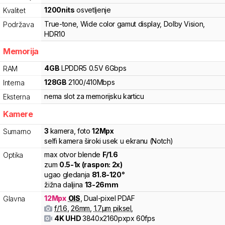
1200
nits
osvetljenje
Kvalitet
True-tone
,
Wide color gamut display
,
Dolby Vision
,
Podržava
HDR10
Memorija
4
GB
LPDDR5
0.5V
6
Gbps
RAM
128
GB
2100
/
410
Mbps
Interna
nema slot za memorijsku karticu
Eksterna
Kamere
3
kamera
,
foto
12
Mpx
Sumarno
selfi kamera široki usek u ekranu (Notch)
max otvor blende
F/
1.6
Optika
zum
0.5
-
1
x (raspon:
2
x)
ugao gledanja
81.8
-
120
°
žižna daljina
13
-
26
mm
12
Mpx
OIS
,
Dual-pixel PDAF
Glavna
f/
1.6
,
26
mm
,
1.7
µm piksel
,
4K UHD
3840x2160pxpx
60fps