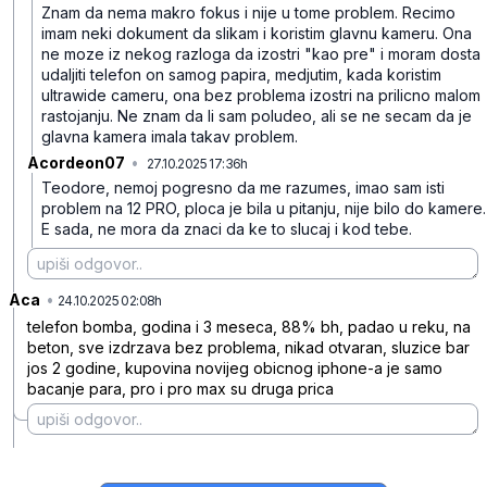
Znam da nema makro fokus i nije u tome problem. Recimo
imam neki dokument da slikam i koristim glavnu kameru. Ona
ne moze iz nekog razloga da izostri "kao pre" i moram dosta
udaljiti telefon on samog papira, medjutim, kada koristim
ultrawide cameru, ona bez problema izostri na prilicno malom
rastojanju. Ne znam da li sam poludeo, ali se ne secam da je
glavna kamera imala takav problem.
Acordeon07
•
27.10.2025 17:36h
pl95bzmylh8kkbm
Teodore, nemoj pogresno da me razumes, imao sam isti
problem na 12 PRO, ploca je bila u pitanju, nije bilo do kamere.
E sada, ne mora da znaci da ke to slucaj i kod tebe.
Aca
•
gtgtjg9322zkynh
24.10.2025 02:08h
telefon bomba, godina i 3 meseca, 88% bh, padao u reku, na
beton, sve izdrzava bez problema, nikad otvaran, sluzice bar
jos 2 godine, kupovina novijeg obicnog iphone-a je samo
bacanje para, pro i pro max su druga prica