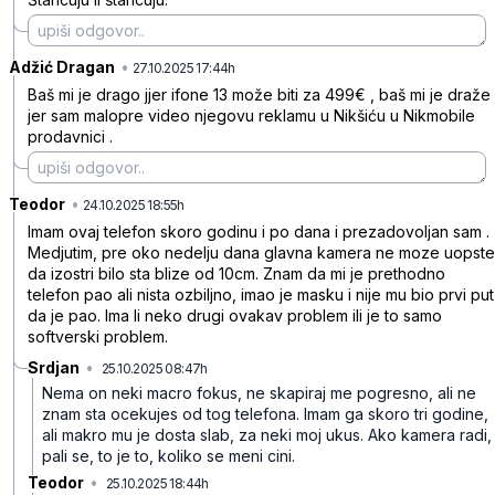
Adžić Dragan
•
z52lzj4y7yg7zp3
27.10.2025 17:44h
Baš mi je drago jjer ifone 13 može biti za 499€ , baš mi je draže
jer sam malopre video njegovu reklamu u Nikšiću u Nikmobile
prodavnici .
Teodor
•
ltkbpjfxcdz3d39
24.10.2025 18:55h
Imam ovaj telefon skoro godinu i po dana i prezadovoljan sam .
Medjutim, pre oko nedelju dana glavna kamera ne moze uopste
da izostri bilo sta blize od 10cm. Znam da mi je prethodno
telefon pao ali nista ozbiljno, imao je masku i nije mu bio prvi put
da je pao. Ima li neko drugi ovakav problem ili je to samo
softverski problem.
Srdjan
•
25.10.2025 08:47h
v2hnz2yr25wm848
Nema on neki macro fokus, ne skapiraj me pogresno, ali ne
znam sta ocekujes od tog telefona. Imam ga skoro tri godine,
ali makro mu je dosta slab, za neki moj ukus. Ako kamera radi,
pali se, to je to, koliko se meni cini.
Teodor
•
25.10.2025 18:44h
hsfngmrdth9csz9