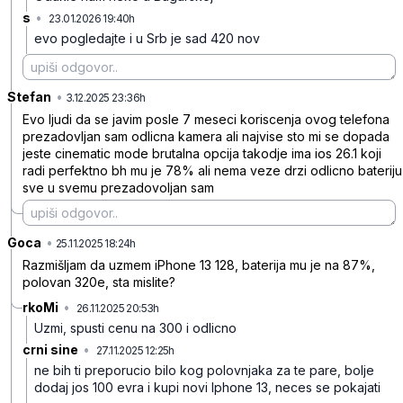
s
•
23.01.2026 19:40h
8qsnq5hh3vktlpd
evo pogledajte i u Srb je sad 420 nov
Stefan
•
40dmtshh9mmnwgb
3.12.2025 23:36h
Evo ljudi da se javim posle 7 meseci koriscenja ovog telefona
prezadovljan sam odlicna kamera ali najvise sto mi se dopada
jeste cinematic mode brutalna opcija takodje ima ios 26.1 koji
radi perfektno bh mu je 78% ali nema veze drzi odlicno bateriju
sve u svemu prezadovoljan sam
Goca
•
ngy46mcf657hpyw
25.11.2025 18:24h
Razmišljam da uzmem iPhone 13 128, baterija mu je na 87%,
polovan 320e, sta mislite?
rkoMi
•
26.11.2025 20:53h
z72m8l8y7plgw2c
Uzmi, spusti cenu na 300 i odlicno
crni sine
•
27.11.2025 12:25h
8g5zvkgtnzj3xbd
ne bih ti preporucio bilo kog polovnjaka za te pare, bolje
dodaj jos 100 evra i kupi novi Iphone 13, neces se pokajati