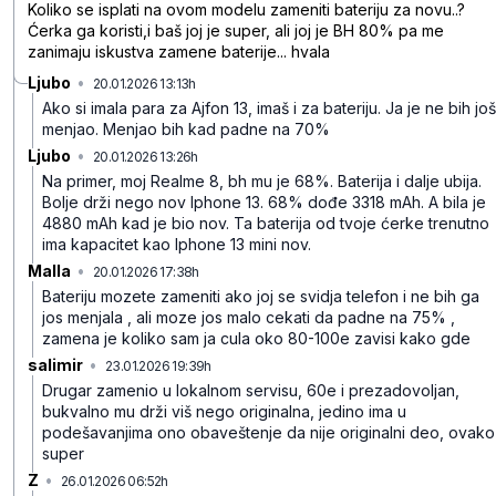
Koliko se isplati na ovom modelu zameniti bateriju za novu..?
Ćerka ga koristi,i baš joj je super, ali joj je BH 80% pa me
zanimaju iskustva zamene baterije... hvala
Ljubo
•
20.01.2026 13:13h
s7pb5jhwqxwdwyz
Ako si imala para za Ajfon 13, imaš i za bateriju. Ja je ne bih još
menjao. Menjao bih kad padne na 70%
Ljubo
•
20.01.2026 13:26h
pn4c08y1m6z93qr
Na primer, moj Realme 8, bh mu je 68%. Baterija i dalje ubija.
Bolje drži nego nov Iphone 13. 68% dođe 3318 mAh. A bila je
4880 mAh kad je bio nov. Ta baterija od tvoje ćerke trenutno
ima kapacitet kao Iphone 13 mini nov.
Malla
•
20.01.2026 17:38h
ffk7hd447lq5lhv
Bateriju mozete zameniti ako joj se svidja telefon i ne bih ga
jos menjala , ali moze jos malo cekati da padne na 75% ,
zamena je koliko sam ja cula oko 80-100e zavisi kako gde
salimir
•
23.01.2026 19:39h
0xgkvnstv9fm2cj
Drugar zamenio u lokalnom servisu, 60e i prezadovoljan,
bukvalno mu drži viš nego originalna, jedino ima u
podešavanjima ono obaveštenje da nije originalni deo, ovako
super
Z
•
26.01.2026 06:52h
9w65snlzp9mnt4t