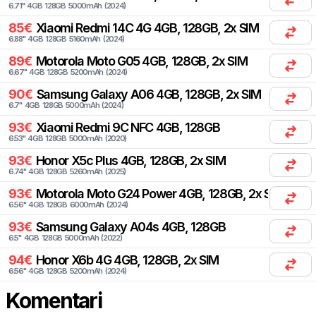
6.71
"
4
GB
128
GB
5000
mAh
(
2024
)
85
€
Xiaomi
Redmi 14C 4G 4GB, 128GB, 2x SIM
6.88
"
4
GB
128
GB
5160
mAh
(
2024
)
89
€
Motorola
Moto G05 4GB, 128GB, 2x SIM
6.67
"
4
GB
128
GB
5200
mAh
(
2024
)
90
€
Samsung
Galaxy A06 4GB, 128GB, 2x SIM
6.7
"
4
GB
128
GB
5000
mAh
(
2024
)
93
€
Xiaomi
Redmi 9C NFC 4GB, 128GB
6.53
"
4
GB
128
GB
5000
mAh
(
2020
)
93
€
Honor
X5c Plus 4GB, 128GB, 2x SIM
6.74
"
4
GB
128
GB
5260
mAh
(
2025
)
93
€
Motorola
Moto G24 Power 4GB, 128GB, 2x SIM
6.56
"
4
GB
128
GB
6000
mAh
(
2024
)
93
€
Samsung
Galaxy A04s 4GB, 128GB
6.5
"
4
GB
128
GB
5000
mAh
(
2022
)
94
€
Honor
X6b 4G 4GB, 128GB, 2x SIM
6.56
"
4
GB
128
GB
5200
mAh
(
2024
)
Komentari