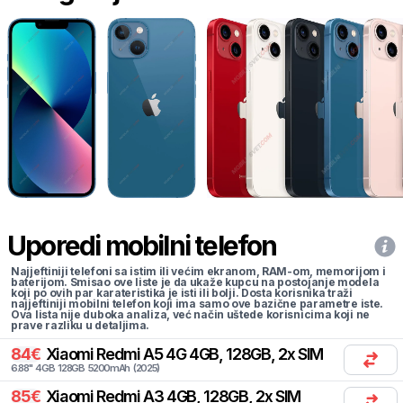
Uporedi mobilni telefon
Najjeftiniji telefoni sa istim ili većim ekranom, RAM-om, memorijom i
baterijom. Smisao ove liste je da ukaže kupcu na postojanje modela
koji po ovih par karateristika je isti ili bolji. Dosta korisnika traži
najjeftiniji mobilni telefon koji ima samo ove bazične parametre iste.
Ova lista nije duboka analiza, već način uštede korisnicima koji ne
prave razliku u detaljima.
84
€
Xiaomi
Redmi A5 4G 4GB, 128GB, 2x SIM
6.88
"
4
GB
128
GB
5200
mAh
(
2025
)
85
€
Xiaomi
Redmi A3 4GB, 128GB, 2x SIM