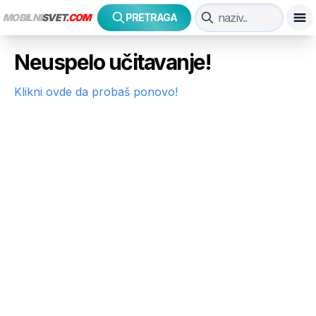
MOBILNI
SVET
.COM
PRETRAGA
Neuspelo učitavanje!
Klikni ovde da probaš ponovo!