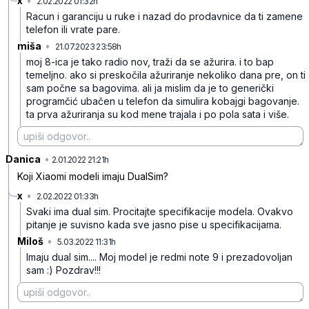
x
•
2.02.2022 01:32h
9krn4k8qn3s5dwptb45y
Racun i garanciju u ruke i nazad do prodavnice da ti zamene
telefon ili vrate pare.
miša
•
21.07.2023 23:58h
c5q2dk4pf4jk5d8
moj 8-ica je tako radio nov, traži da se ažurira. i to bap
temeljno. ako si preskočila ažuriranje nekoliko dana pre, on ti
sam počne sa bagovima. ali ja mislim da je to generički
programčić ubačen u telefon da simulira kobajgi bagovanje.
ta prva ažuriranja su kod mene trajala i po pola sata i više.
Danica
•
0mjsq9h28vj5ymkkbtxt
2.01.2022 21:21h
Koji Xiaomi modeli imaju DualSim?
x
•
2.02.2022 01:33h
86vln9rpthg6t92x0ghv
Svaki ima dual sim. Procitajte specifikacije modela. Ovakvo
pitanje je suvisno kada sve jasno pise u specifikacijama.
Miloš
•
5.03.2022 11:31h
tf204yzgq448pwqfzr9x
Imaju dual sim....
Moj model je redmi note 9 i
prezadovoljan
sam :)
Pozdrav!!!