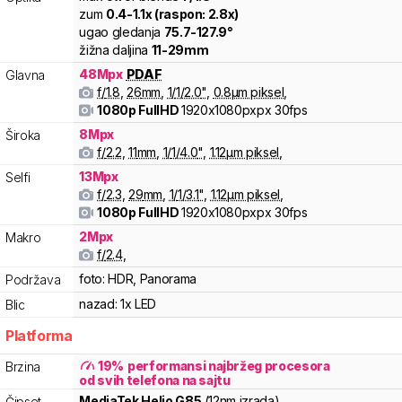
zum
0.4
-
1.1
x (raspon:
2.8
x)
ugao gledanja
75.7
-
127.9
°
žižna daljina
11
-
29
mm
48
Mpx
PDAF
Glavna
f/
1.8
,
26
mm
,
1/
1/2.0
"
,
0.8
µm piksel
,
1080p FullHD
1920x1080pxpx
30fps
8
Mpx
Široka
f/
2.2
,
11
mm
,
1/
1/4.0
"
,
1.12
µm piksel
,
13
Mpx
Selfi
f/
2.3
,
29
mm
,
1/
1/3.1
"
,
1.12
µm piksel
,
1080p FullHD
1920x1080pxpx
30fps
2
Mpx
Makro
f/
2.4
,
foto:
HDR, Panorama
Podržava
nazad:
1x LED
Blic
Platforma
19
%
performansi najbržeg procesora
Brzina
od svih telefona na sajtu
MediaTek
Helio
G85
(12nm izrada)
Čipset