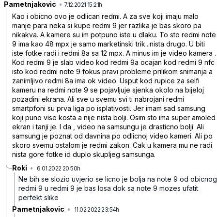
Pametnjakovic
•
l9bh60fj9kzbty9wz862
7.12.2021 15:21h
Kao i obicno ovo je odlican redmi. A za sve koji imaju malo
manje para neka si kupe redmi 9 jer razlika je bas skoro pa
nikakva. A kamere su im potpuno iste u dlaku. To sto redmi note
9 ima kao 48 mpx je samo marketinski trik...nista drugo. U biti
iste fotke radi i redmi 8a sa 12 mpx. A minus im je video kamera .
Kod redmi 9 je slab video kod redmi 9a ocajan kod redmi 9 nfc
isto kod redmi note 9 fokus pravi probleme prilikom snimanja a
zanimljivo redmi 8a ima ok video. Usput kod rupice za selfi
kameru na redmi note 9 se pojavljuje sjenka okolo na bijeloj
pozadini ekrana. Ali sve u svemu svi ti nabrojani redmi
smartpfoni su prva liga po isplativosti. Jer imam sad samsung
koji puno vise kosta a nije nista bolji. Osim sto ima super amoled
ekran i tanji je. I da , video na samsungu je drasticno bolji. Ali
samsung je poznat od davnina po odlicnoj video kameri. Ali po
skoro svemu ostalom je redmi zakon. Cak u kamera mu ne radi
nista gore fotke id duplo skupljeg samsunga.
Roki
•
6.01.2022 20:50h
vh76msythb7brd1dgktq
Ne bih se slozio uvjerio se licno je bolja na note 9 od obicnog
redmi 9 u redmi 9 je bas losa dok sa note 9 mozes ufatit
perfekt slike
Pametnjakovic
•
11.02.2022 23:54h
stxdg2ld7h25rldk3klj