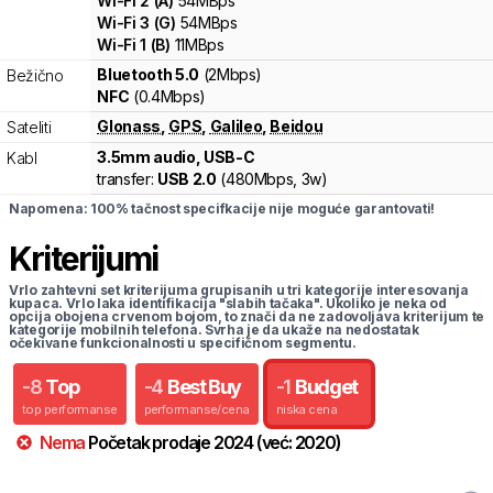
Wi-Fi
2
(
A
)
54
MBps
Wi-Fi
3
(
G
)
54
MBps
Wi-Fi
1
(
B
)
11
MBps
Bluetooth 5.0
(2Mbps)
Bežično
NFC
(0.4Mbps)
Glonass
,
GPS
,
Galileo
,
Beidou
Sateliti
3.5mm audio, USB-C
Kabl
transfer:
USB 2.0
(
480Mbps,
3w
)
Napomena: 100% tačnost specifkacije nije moguće garantovati!
Kriterijumi
Vrlo zahtevni set kriterijuma grupisanih u tri kategorije interesovanja
kupaca. Vrlo laka identifikacija "slabih tačaka". Ukoliko je neka od
opcija obojena crvenom bojom, to znači da ne zadovoljava kriterijum te
kategorije mobilnih telefona. Svrha je da ukaže na nedostatak
očekivane funkcionalnosti u specifičnom segmentu.
-
8
Top
-
4
Best Buy
-
1
Budget
top performanse
performanse/cena
niska cena
Nema
Početak prodaje
2024
(već:
2020
)