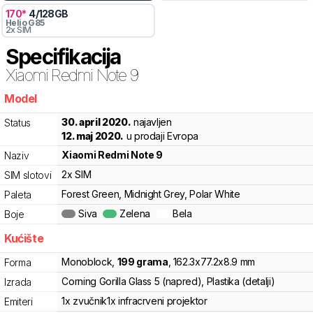
170
*
4
/
128
GB
Helio
G85
2x SIM
Specifikacija
Xiaomi
Redmi Note 9
Model
gvhys
30. april 2020.
najavljen
Status
12. maj 2020.
u prodaji Evropa
Xiaomi
Redmi Note 9
Naziv
2x SIM
SIM slotovi
Forest Green, Midnight Grey, Polar White
Paleta
Siva
Zelena
Bela
Boje
Kućište
Monoblock
,
199
grama
,
162.3
x
77.2
x
8.9
mm
Forma
Corning Gorilla Glass 5 (napred), Plastika (detalji)
Izrada
1x zvučnik
1x infracrveni projektor
Emiteri