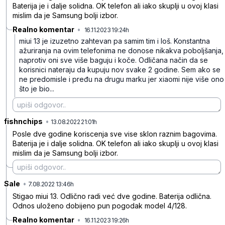
Baterija je i dalje solidna. OK telefon ali iako skuplji u ovoj klasi
mislim da je Samsung bolji izbor.
Realno komentar
•
16.11.2023 19:24h
r6jbypvw79zxrl5
miui 13 je izuzetno zahtevan pa samim tim i loš. Konstantna
ažuriranja na ovim telefonima ne donose nikakva poboljšanja,
naprotiv oni sve više baguju i koče.
Odličana način da se
korisnici nateraju da kupuju nov svake 2 godine.
Sem ako se
ne predomisle i pređu na drugu marku jer xiaomi nije više ono
što je bio...
fishnchips
•
fnq1nqrgdk7dss0wlyq8
13.08.2022 21:01h
Posle dve godine koriscenja sve vise sklon raznim bagovima.
Baterija je i dalje solidna. OK telefon ali iako skuplji u ovoj klasi
mislim da je Samsung bolji izbor.
Sale
•
gwh3bcjjhmz4cbyld53v
7.08.2022 13:46h
Stigao miui 13. Odlično radi već dve godine. Baterija odlična.
Odnos uloženo dobijeno pun pogodak model 4/128.
Realno komentar
•
16.11.2023 19:26h
t5lb49yp6gfw1h5