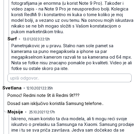
fotografijama je enormna (u korist Note 9 Pro). Također i
video zapis - na Note 9 Pro je neusporedivo bolji.
Kolegica
koristi RedMi 9 i konstantno mi kuka o tome koliko je moj
model bolji, a vezano uz ovu temu.
Na osnovu mojih iskustava
nikako se ne bih mogao složiti s Vašom konstatacijom o
pukom marketinškom triku.
Surf
•
13.01.2023 22:12h
1rdy5wzdm3yvrgpzmw38
Pametnjakovic je u pravu. Stalno nam sole pamet sa
kamerama sa puno megapiksela a iphone sa par
megapikselnom kamerom razvali te sa kamerama od 64 mpx.
Nista se fotke nisu znacajno pomakle po kvaliteti. Video je ali
fotke su ostale skoro pa iste.
Svetlana
•
c8fd1dxfld3l63x9n7jx
12.10.2021 22:35h
Pomoć! Redmi note 9t ili Redmi 9t???
Dosad sam isključivo koristila Samsung telefone..
Mojsije
•
25.10.2021 12:17h
cxmtwf3btmg0cfrrstqt
Iskreno, nisam koristio ta dva modela, ali ti mogu reći svoje
iskustvo o prelasku sa Samsunga na Xiaomi. Samsung prodaje
ime i tu se sva priča završava. Jedva sam dočekao da se