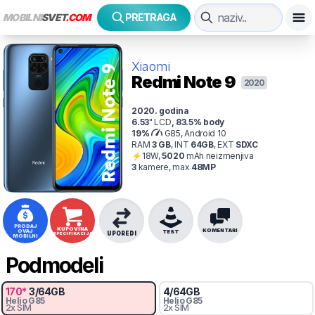
MOBILNI
SVET
.COM
PRETRAGA
Xiaomi
Redmi Note 9
2020
2020
. godina
6.53
"
LCD
,
83.5
% body
19
%
G85, Android 10
RAM
3
GB
,
INT
64
GB
,
EXT
SDXC
⚡
18
W,
5020
mAh
neizmenjiva
3
kamer
e
, max
48
MP
PRODAJ
KUPOVINA
KOMENTARI
OVAJ
TEST
UPOREDI
SPECIFIKACIJA
MOBILNI
Podmodeli
170
*
3
/
64
GB
4
/
64
GB
Helio
G85
Helio
G85
2x SIM
2x SIM