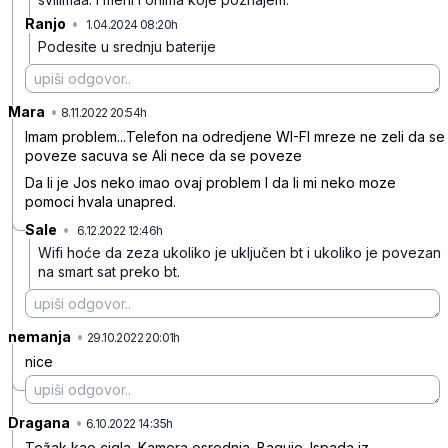
Ranjo
•
1.04.2024 08:20h
5ylmncqtjqbhlmz
Podesite u srednju baterije
Mara
•
gphnjbn5z1k26n98npxs
8.11.2022 20:54h
Imam problem...Telefon na odredjene WI-FI mreze ne zeli da se
poveze sacuva se Ali nece da se poveze
Da li je Jos neko imao ovaj problem I da li mi neko moze
pomoci hvala unapred.
Sale
•
6.12.2022 12:46h
k6jg75krkp75vw5ncd1p
Wifi hoće da zeza ukoliko je uključen bt i ukoliko je povezan
na smart sat preko bt.
nemanja
•
67cvx69hr35t51f6l07b
29.10.2022 20:01h
nice
Dragana
•
4q0qvvyv96dv939lnvlf
6.10.2022 14:35h
Težak kao cigla. Kamera osrednja. Baguje. Ispada iz