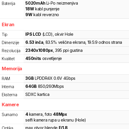
5020
mAh
Li-Po
neizmenjiva
Baterija
18
W
kabl punjenje
9
W
kabl reverzno
Ekran
IPS LCD
(LCD)
, okvir Hole
Tip
6.53
inča
, 83.5% veličina ekrana
, 19.5:9 odnos strana
Dimenzije
2340
x
1080
px
,
395
ppi gustina
Rezolucija
450
nits
osvetljenje
Kvalitet
Memorija
3
GB
LPDDR4X
0.6V
4
Gbps
RAM
64
GB
850
/
260
Mbps
Interna
SDXC
kartica
Eksterna
Kamere
4
kamera
,
foto
48
Mpx
Sumarno
selfi kamera rupa u ekranu (Hole)
max otvor blende
F/
1.8
Optika