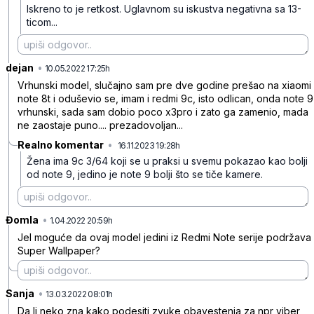
Iskreno to je retkost. Uglavnom su iskustva negativna sa 13-
ticom...
dejan
•
jh1yctyqytlt9x6yd3fn
10.05.2022 17:25h
Vrhunski model, slučajno sam pre dve godine prešao na xiaomi
note 8t i oduševio se, imam i redmi 9c, isto odlican, onda note 9
vrhunski, sada sam dobio poco x3pro i zato ga zamenio, mada
ne zaostaje puno.... prezadovoljan...
Realno komentar
•
16.11.2023 19:28h
cvz1cstz7xkrpbx
Žena ima 9c 3/64 koji se u praksi u svemu pokazao kao bolji
od note 9,
jedino je note 9 bolji što se tiče kamere.
Đomla
•
stlvjq703mfxp9k11c8l
1.04.2022 20:59h
Jel moguće da ovaj model jedini iz Redmi Note serije podržava
Super Wallpaper?
Sanja
•
wjw13ykvhxtbhk0mh8nc
13.03.2022 08:01h
Da li neko zna kako podesiti zvuke obavestenja za npr viber,