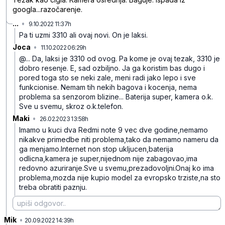
googla...razočarenje.
...
•
9.10.2022 11:37h
r1y8f8blh2m22tbbhwbj
Pa ti uzmi 3310 ali ovaj novi. On je laksi.
Joca
•
11.10.2022 06:29h
s9n0rc3006fjm96980dl
@... Da, laksi je 3310 od ovog. Pa kome je ovaj tezak, 3310 je
dobro resenje. E, sad ozbiljno. Ja ga koristim bas dugo i
pored toga sto se neki zale, meni radi jako lepo i sve
funkcionise. Nemam tih nekih bagova i kocenja, nema
problema sa senzorom blizine... Baterija super, kamera o.k.
Sve u svemu, skroz o.k.telefon.
Maki
•
26.02.2023 13:58h
dxlrz7rng1tv6z0
Imamo u kuci dva Redmi note 9 vec dve godine,nemamo
nikakve primedbe niti problema,tako da nemamo nameru da
ga menjamo.Internet non stop ukljucen,baterija
odlicna,kamera je super,nijednom nije zabagovao,ima
redovno azuriranje.Sve u svemu,prezadovoljni.Onaj ko ima
problema,mozda nije kupio model za evropsko trziste,na sto
treba obratiti paznju.
Mik
•
3r0jqzpzz4dzr6p2tf5t
20.09.2022 14:39h