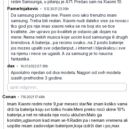
rešim Samsunga, u pitanju je A71. Prešao sam na Xiaomi 10.
Pametnjakovic
•
5.12.2021 23:39h
gspf6t49n89psrnv6whx
Da samsung prodaje ime. Pisem ovo iako trenutno imam
samsung. Treba biti realan. Xiaomi nudi daleko vise za novac.i
tko god jos nije imao xiaomi neka se ne boji sto se tice
kvalitete. Jer upravo po kvaliteti je ostavio jak dojam na
mene. Nema nekih musica koje uocim kod samsunga ili drugih
brendova. A baterija....pa recimo ovako...na 2 posto baterije
jos mozes upaliti sve odjedanput...i internet i bljeskalicu i sve
na njemu i nece se ugasiti. A za samsung je to naucna
fantastika .
dax
•
14.01.2022 07:36h
bbwn6h2jwpj717b45dw1
Apsolutno nijedan od dva modela. Najgori od svih modela
izaslih prethodne 3 godine.
Conan
•
239sxn9g7k20hd8y48bc
7.10.2021 17:46h
Imam Xiaomi redmi note 9,par meseci star.Ne znam koliko vama
drži ta baterija koju svi toliko hvale.Meni preko noći skine 10%
baterije,a net mi nikada nije noću uklučen.Malo ga
koristim,uglavnom kad imam wi-fi.Radim pa i nemam vremena ali
uopšte nisam zadovoljan baterijom,koja izdrži dan i po,max