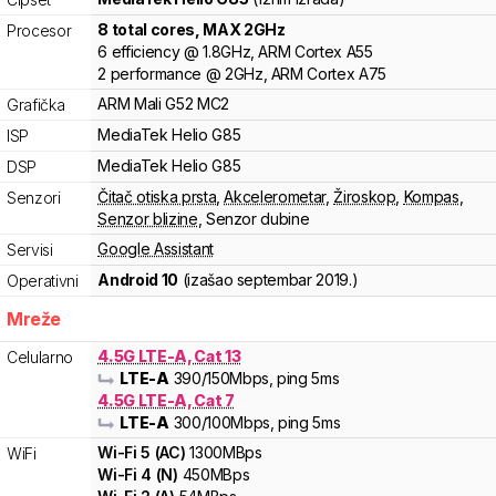
8
total cores
, MAX
2
GHz
Procesor
6
efficiency
@
1.8
GHz,
ARM
Cortex
A55
2
performance
@
2
GHz,
ARM
Cortex
A75
ARM
Mali
G52 MC2
Grafička
MediaTek
Helio
G85
ISP
MediaTek
Helio
G85
DSP
Čitač otiska prsta
,
Akcelerometar
,
Žiroskop
,
Kompas
,
Senzori
Senzor blizine
,
Senzor dubine
Google Assistant
Servisi
Android 10
(izašao
septembar 2019.
)
Operativni
Mreže
4.5G LTE-A, Cat 13
Celularno
LTE-A
390
/150
Mbps
, ping 5ms
4.5G LTE-A, Cat 7
LTE-A
300
/100
Mbps
, ping 5ms
Wi-Fi
5
(
AC
)
1300
MBps
WiFi
Wi-Fi
4
(
N
)
450
MBps