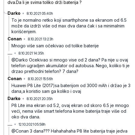
dva.Da li je svima toliko drži baterija ?
Darko
•
8.10.2021 05:40h
rglqfmpgkrr4rj4s6bs3
To je normalno retko koji smarthphone sa ekranom od 6.5
može da izdrži više od max dva dana čak i sa minimalnim
korišćenjem.
Conan
•
8.10.2021 13:23h
qtmjy17rbsdf8lh68h3f
Mnogo više sam očekivao od tolike baterije
....
•
8.10.2021 14:35h
8r22hlp5g064vh0ytscb
@Darko Ocekivao si mnogo vise od 2 dana? Pa nije u ovaj
telefon ugradjen akumulator od autobusa. Nego, koliko ti je
drzao prethodni telefon? 7 dana?
Conan
•
8.10.2021 15:56h
yxzwv2l2sc3wdncx556j
Huawei P8 Lite (2017)sa baterijom od 3000 mAh i držao je 3
dana,a koristio sam ga koliko i ovaj
Darko
•
8.10.2021 20:35h
bn5j7093zk4kmy0f905m
P8 Lite ima ekran od 5.2, ovaj ekran od skoro 6.5 je mnogo
veći, nema više smart telefona kome baterija traje više od
oko dva dana.
....
•
12.10.2021 05:58h
1jg5n8t6vcps7xz1lp9c
@Conan 3 dana??? Hahahahaha P8 lite baterija traje jedva