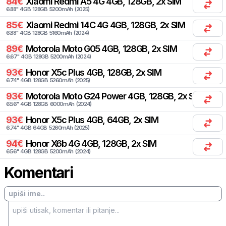
84
€
Xiaomi
Redmi A5 4G 4GB, 128GB, 2x SIM
6.88
"
4
GB
128
GB
5200
mAh
(
2025
)
85
€
Xiaomi
Redmi 14C 4G 4GB, 128GB, 2x SIM
6.88
"
4
GB
128
GB
5160
mAh
(
2024
)
89
€
Motorola
Moto G05 4GB, 128GB, 2x SIM
6.67
"
4
GB
128
GB
5200
mAh
(
2024
)
93
€
Honor
X5c Plus 4GB, 128GB, 2x SIM
6.74
"
4
GB
128
GB
5260
mAh
(
2025
)
93
€
Motorola
Moto G24 Power 4GB, 128GB, 2x SIM
6.56
"
4
GB
128
GB
6000
mAh
(
2024
)
93
€
Honor
X5c Plus 4GB, 64GB, 2x SIM
6.74
"
4
GB
64
GB
5260
mAh
(
2025
)
94
€
Honor
X6b 4G 4GB, 128GB, 2x SIM
6.56
"
4
GB
128
GB
5200
mAh
(
2024
)
Komentari