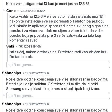
Kako vama stigao miui 13 kad je meni jos na 12.5.6?
Cone
•
23.08.2023 14:56h
m716dk9fnh4jfdy
Kako vratiti na 12.5.6.Meni se automatski instaliralo miui 13 i
nakon te instalacije sve se poremetilo.Telefon balije,koči,
ledi,iskače iz aplikacije,sporo radi,nema zvučnog signala na
poruku i za viber sve dok ne uljem u viber tek tada vidim
poruku koja je poslata pre 3 i više sati.Hvala za bilo koji
komentar i savet.
Saki
•
16.11.2023 19:16h
81jdt3728qv1xqz
Isti slučaj, nakon orelaska na 13 telefon radi kao običan krš.
Do tad bio ok.
fishnchips
•
yxmj275b96pspr7vjwc0
13.08.2022 21:06h
Posle dve godine koriscenja sve vise sklon raznim bagovima.
Baterija je i dalje solidna. OK telefon ali mislim da je neki
Samsung u ovoj klasi iako je nesto skuplji ipak bolji izbor.
fishnchips
•
n726clfk4bgrtz2zwpmv
13.08.2022 21:03h
Posle dve godine koriscenja sve vise sklon raznim bagovima.