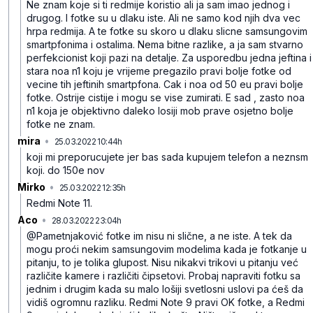
Ne znam koje si ti redmije koristio ali ja sam imao jednog i
drugog. I fotke su u dlaku iste. Ali ne samo kod njih dva vec
hrpa redmija. A te fotke su skoro u dlaku slicne samsungovim
smartpfonima i ostalima. Nema bitne razlike, a ja sam stvarno
perfekcionist koji pazi na detalje. Za usporedbu jedna jeftina i
stara noa n1 koju je vrijeme pregazilo pravi bolje fotke od
vecine tih jeftinih smartpfona. Cak i noa od 50 eu pravi bolje
fotke. Ostrije cistije i mogu se vise zumirati. E sad , zasto noa
n1 koja je objektivno daleko losiji mob prave osjetno bolje
fotke ne znam.
mira
•
25.03.2022 10:44h
pvp24qk2g2h88hkvgdt5
koji mi preporucujete jer bas sada kupujem telefon a neznsm
koji. do 150e nov
Mirko
•
25.03.2022 12:35h
zdt45hjg9jl9r92tm9r1
Redmi Note 11.
Aco
•
28.03.2022 23:04h
drfff617btmg4y9c52m4
@Pametnjaković fotke im nisu ni slične, a ne iste.
A tek da
mogu proći nekim samsungovim modelima kada je fotkanje u
pitanju, to je tolika glupost.
Nisu nikakvi trikovi u pitanju već
različite kamere i različiti čipsetovi. Probaj napraviti fotku sa
jednim i drugim kada su malo lošiji svetlosni uslovi pa ćeš da
vidiš ogromnu razliku.
Redmi Note 9 pravi OK fotke, a Redmi