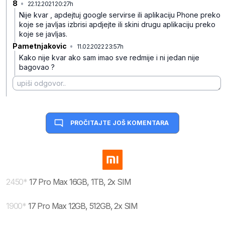
8
•
22.12.2021 20:27h
m40rf9b6thnt9pw3x9ys
Nije kvar , apdejtuj google servirse ili aplikaciju Phone preko
koje se javljas izbrisi apdjejte ili skini drugu aplikaciju preko
koje se javljas.
Pametnjakovic
•
11.02.2022 23:57h
20vxbcldmq5m330nwj8k
Kako nije kvar ako sam imao sve redmije i ni jedan nije
bagovao ?
PROČITAJTE JOŠ KOMENTARA
2450
*
17 Pro Max 16GB, 1TB, 2x SIM
1900
*
17 Pro Max 12GB, 512GB, 2x SIM