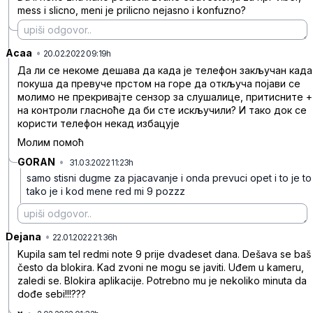
mess i slicno, meni je prilicno nejasno i konfuzno?
Acaa
•
6fq3skk9n682zq9jr3jv
20.02.2022 09:19h
Да ли се некоме дешава да када је телефон закључан када
покуша да превуче прстом на горе да откључа појави се
молимо не прекривајте сензор за слушалице, притисните +
на контроли гласноће да би сте искључили? И тако док се
користи телефон некад избацује
Молим помоћ
GORAN
•
31.03.2022 11:23h
vf3ldffc9mc1vdjms92n
samo stisni dugme za pjacavanje i onda prevuci opet i to je to
tako je i kod mene red mi 9 pozzz
Dejana
•
khz7xtrqwntw6ljp78j4
22.01.2022 21:36h
Kupila sam tel redmi note 9 prije dvadeset dana. Dešava se baš
često da blokira. Kad zvoni ne mogu se javiti. Uđem u kameru,
zaledi se. Blokira aplikacije. Potrebno mu je nekoliko minuta da
dođe sebi!!!???