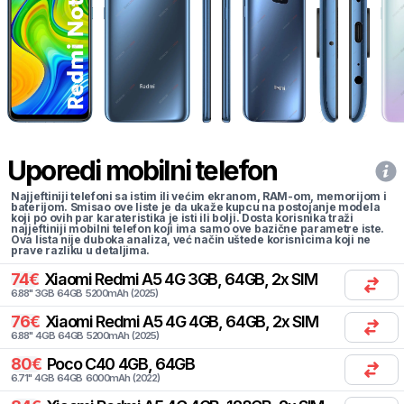
Uporedi mobilni telefon
Najjeftiniji telefoni sa istim ili većim ekranom, RAM-om, memorijom i
baterijom. Smisao ove liste je da ukaže kupcu na postojanje modela
koji po ovih par karateristika je isti ili bolji. Dosta korisnika traži
najjeftiniji mobilni telefon koji ima samo ove bazične parametre iste.
Ova lista nije duboka analiza, već način uštede korisnicima koji ne
prave razliku u detaljima.
74
€
Xiaomi
Redmi A5 4G 3GB, 64GB, 2x SIM
6.88
"
3
GB
64
GB
5200
mAh
(
2025
)
76
€
Xiaomi
Redmi A5 4G 4GB, 64GB, 2x SIM
6.88
"
4
GB
64
GB
5200
mAh
(
2025
)
80
€
Poco
C40 4GB, 64GB
6.71
"
4
GB
64
GB
6000
mAh
(
2022
)