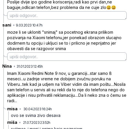
Poslije dvije ipo godine koriscenja,radi kao prvi dan,ne
baguje,odlican telefon,bez problema da ne cuje zlo😃😃
sani
•
3jqb01wdp0lhtz4
9.03.2023 10:47h
moze li se ukloniti "snimaj" sa pocetnog ekrana prilikom
pozivanja na Xiaomi telefonu,jer ponekad obrazom slucajno
dodirnem tu opciju i ukljuci se to i prilicno je neprijatno jer
obavesti da se razgovor snima
Nina
•
2qbkdqvy87d09pt
31.01.2023 12:45h
Imam Xiaomi Redmi Note 9 nov, u garanciji...star samo 8
meseci...u zadnje vreme ne dobijem zvučnu poruku na
Viberu...tek kad ja udjem na Viber vidim da imam poštu....Nosila
sam telefon u servis ali su rekli da to nije do telefona nego do
aplikacije i nisu prihvatili reklamaciju....Da li neko zna o čemu se
radi...
misa
•
30.04.2023 16:24h
pm5kh0jz7qrtkxv
ovo se svima zivo desava
miša
•
21.07.2023 23:52h
jz1m99z2d176x41
sviiimaa. i meni i onima koje poznajem.