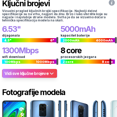
Ključni brojevi
Vizuelni pregled ključnih brojki specifikacije. Najbolji delovi
specifikacije su na vrhu, najgori da dnu. Brzo i lako utvrdite koje su
najjače i najslabije strane modela. Svrha je da se vizuelno dočara
tehnička specifikacija modela na skali.
6.53
"
5000
mAh
dijagonala
kapacitet baterije
4.5
"
6
"
2000
mAh
4000
mAh
1300
Mbps
8
core
wifi download
procesorskih jezgara
100
Mbps
1000
Mbps
2
core
8
core
Vidi sve ključne brojeve
Fotografije modela