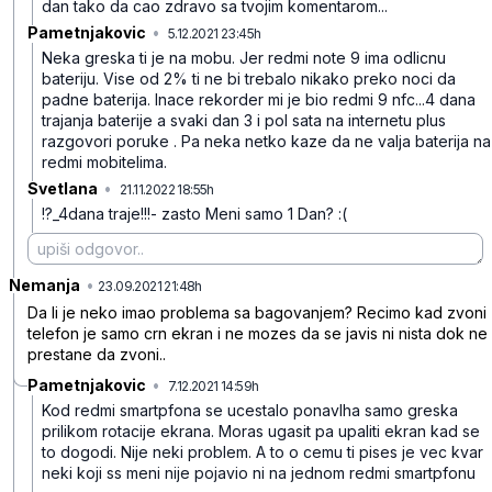
dan tako da cao zdravo sa tvojim komentarom...
Pametnjakovic
•
5.12.2021 23:45h
f4f1wvfbgy4qwrdr05x7
Neka greska ti je na mobu. Jer redmi note 9 ima odlicnu
bateriju. Vise od 2% ti ne bi trebalo nikako preko noci da
padne baterija. Inace rekorder mi je bio redmi 9 nfc...4 dana
trajanja baterije a svaki dan 3 i pol sata na internetu plus
razgovori poruke . Pa neka netko kaze da ne valja baterija na
redmi mobitelima.
Svetlana
•
21.11.2022 18:55h
yzx2frgxywsrddw2rczj
!?_4dana traje!!!- zasto Meni samo 1 Dan? :(
Nemanja
•
dc55qrx7dhmm2qy3q03g
23.09.2021 21:48h
Da li je neko imao problema sa bagovanjem? Recimo kad zvoni
telefon je samo crn ekran i ne mozes da se javis ni nista dok ne
prestane da zvoni..
Pametnjakovic
•
7.12.2021 14:59h
4xkvssdqrbsq32n6rjmq
Kod redmi smartpfona se ucestalo ponavlha samo greska
prilikom rotacije ekrana. Moras ugasit pa upaliti ekran kad se
to dogodi. Nije neki problem. A to o cemu ti pises je vec kvar
neki koji ss meni nije pojavio ni na jednom redmi smartpfonu