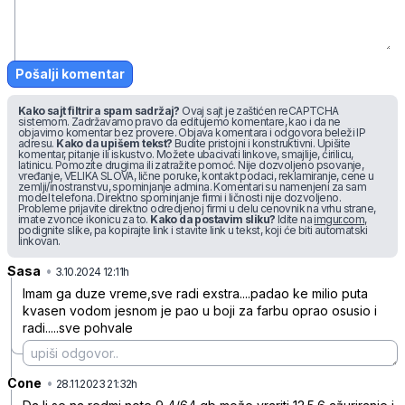
Pošalji komentar
Kako sajt filtrira spam sadržaj?
Ovaj sajt je zaštićen reCAPTCHA
sistemom. Zadržavamo pravo da editujemo komentare, kao i da ne
objavimo komentar bez provere. Objava komentara i odgovora beleži IP
adresu.
Kako da upišem tekst?
Budite pristojni i konstruktivni. Upišite
komentar, pitanje ili iskustvo. Možete ubacivati linkove, smajlije, ćirilicu,
latinicu. Pomozite drugima ili zatražite pomoć. Nije dozvoljeno psovanje,
vređanje, VELIKA SLOVA, lične poruke, kontakt podaci, reklamiranje, cene u
zemlji/inostranstvu, spominjanje admina. Komentari su namenjeni za sam
model telefona. Direktno spominjanje firmi i ličnosti nije dozvoljeno.
Probleme prijavite direktno odredjenoj firmi u delu cenovnik na vrhu strane,
imate zvonce ikonicu za to.
Kako da postavim sliku?
Idite na
imgur.com
,
podignite slike, pa kopirajte link i stavite link u tekst, koji će biti automatski
linkovan.
Sasa
•
r7knb51l8fjt9nt
3.10.2024 12:11h
Imam ga duze vreme,sve radi exstra....padao ke milio puta
kvasen vodom jesnom je pao u boji za farbu oprao osusio i
radi.....sve pohvale
Cone
•
cr6x139x84hyb4v
28.11.2023 21:32h