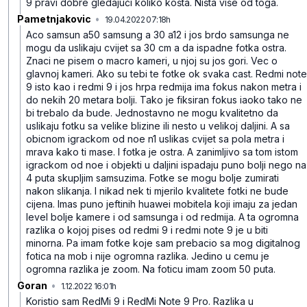
9 pravi dobre gledajući koliko košta. Ništa više od toga.
Pametnjakovic
•
19.04.2022 07:18h
nbh86xv8dz5wfbtx7hvv
Aco samsun a50 samsung a 30 a12 i jos brdo samsunga ne
mogu da uslikaju cvijet sa 30 cm a da ispadne fotka ostra.
Znaci ne pisem o macro kameri, u njoj su jos gori. Vec o
glavnoj kameri. Ako su tebi te fotke ok svaka cast. Redmi note
9 isto kao i redmi 9 i jos hrpa redmija ima fokus nakon metra i
do nekih 20 metara bolji. Tako je fiksiran fokus iaoko tako ne
bi trebalo da bude. Jednostavno ne mogu kvalitetno da
uslikaju fotku sa velike blizine ili nesto u velikoj daljini. A sa
obicnom igrackom od noe n1 uslikas cvijet sa pola metra i
mrava kako ti mase. I fotka je ostra. A zanimljivo sa tom istom
igrackom od noe i objekti u daljini ispadaju puno bolji nego na
4 puta skupljim samsuzima. Fotke se mogu bolje zumirati
nakon slikanja. I nikad nek ti mjerilo kvalitete fotki ne bude
cijena. Imas puno jeftinih huawei mobitela koji imaju za jedan
level bolje kamere i od samsunga i od redmija. A ta ogromna
razlika o kojoj pises od redmi 9 i redmi note 9 je u biti
minorna. Pa imam fotke koje sam prebacio sa mog digitalnog
fotica na mob i nije ogromna razlika. Jedino u cemu je
ogromna razlika je zoom. Na foticu imam zoom 50 puta.
Goran
•
1.12.2022 16:01h
b3zrtq303g34mh1cv2f3
Koristio sam RedMi 9 i RedMi Note 9 Pro.
Razlika u