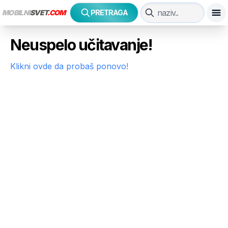
MOBILNI
SVET
.COM
PRETRAGA
Neuspelo učitavanje!
Klikni ovde da probaš ponovo!