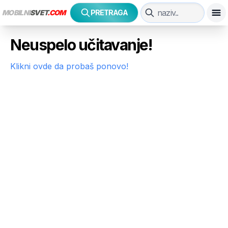
MOBILNI
SVET
.COM
PRETRAGA
Neuspelo učitavanje!
Klikni ovde da probaš ponovo!