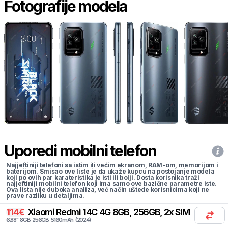
Fotografije modela
Uporedi mobilni telefon
Najjeftiniji telefoni sa istim ili većim ekranom, RAM-om, memorijom i
baterijom. Smisao ove liste je da ukaže kupcu na postojanje modela
koji po ovih par karateristika je isti ili bolji. Dosta korisnika traži
najjeftiniji mobilni telefon koji ima samo ove bazične parametre iste.
Ova lista nije duboka analiza, već način uštede korisnicima koji ne
prave razliku u detaljima.
114
€
Xiaomi
Redmi 14C 4G 8GB, 256GB, 2x SIM
6.88
"
8
GB
256
GB
5160
mAh
(
2024
)