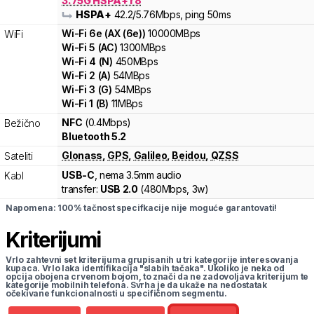
3.75G HSPA+ r8
HSPA+
42.2
/5.76
Mbps
, ping 50ms
Wi-Fi
6e
(
AX (6e)
)
10000
MBps
WiFi
Wi-Fi
5
(
AC
)
1300
MBps
Wi-Fi
4
(
N
)
450
MBps
Wi-Fi
2
(
A
)
54
MBps
Wi-Fi
3
(
G
)
54
MBps
Wi-Fi
1
(
B
)
11
MBps
NFC
(0.4Mbps)
Bežično
Bluetooth 5.2
Glonass
,
GPS
,
Galileo
,
Beidou
,
QZSS
Sateliti
USB-C
, nema 3.5mm audio
Kabl
transfer:
USB 2.0
(
480Mbps,
3w
)
Napomena: 100% tačnost specifkacije nije moguće garantovati!
Kriterijumi
Vrlo zahtevni set kriterijuma grupisanih u tri kategorije interesovanja
kupaca. Vrlo laka identifikacija "slabih tačaka". Ukoliko je neka od
opcija obojena crvenom bojom, to znači da ne zadovoljava kriterijum te
kategorije mobilnih telefona. Svrha je da ukaže na nedostatak
očekivane funkcionalnosti u specifičnom segmentu.