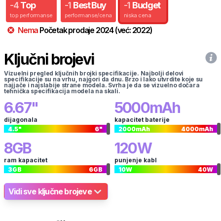
-
4
Top
-
1
Best Buy
-
1
Budget
top performanse
performanse/cena
niska cena
Nema
Početak prodaje
2024
(već:
2022
)
Ključni brojevi
Vizuelni pregled ključnih brojki specifikacije. Najbolji delovi
specifikacije su na vrhu, najgori da dnu. Brzo i lako utvrdite koje su
najjače i najslabije strane modela. Svrha je da se vizuelno dočara
tehnička specifikacija modela na skali.
6.67
"
5000
mAh
dijagonala
kapacitet baterije
4.5
"
6
"
2000
mAh
4000
mAh
8
GB
120
W
ram kapacitet
punjenje kabl
3
GB
6
GB
10
W
40
W
Vidi sve ključne brojeve