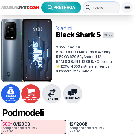
MOBILNI
SVET
.COM
PRETRAGA
Xiaomi
Black Shark 5
2022
2022
. godina
6.67
"
OLED
144
Hz
,
85.9
% body
51
%
870 5G, Android 12
RAM
8
GB
,
INT
128
GB
,
EXT
nema
⚡
120
W,
4650
mAh
neizmenjiva
3
kamer
e
, max
64
MP
PRODAJ
KUPOVINA
KOMENTARI
OVAJ
UPOREDI
SPECIFIKACIJA
MOBILNI
Podmodeli
583
*
8
/
128
GB
12
/
128
GB
Snapdragon
870 5G
Snapdragon
870 5G
2x SIM
2x SIM