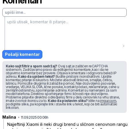
Komentari
Pošalji komentar
Kako sajt filtrira spam sadržaj?
Ovaj sajt je zaštićen reCAPTCHA
sistemom. Zadržavamo pravo da editujemo komentare, kao i da ne
objavimo komentar bez provere. Objava komentara i odgovora beleži IP
adresu.
Kako da upišem tekst?
Budite pristojni i konstruktivni. Upišite
komentar, pitanje ili iskustvo. Možete ubacivati linkove, smajlije, ćirilicu,
latinicu. Pomozite drugima ili zatražite pomoć. Nije dozvoljeno psovanje,
vređanje, VELIKA SLOVA, lične poruke, kontakt podaci, reklamiranje, cene u
zemlji/inostranstvu, spominjanje admina. Komentari su namenjeni za sam
model telefona. Direktno spominjanje firmi i ličnosti nije dozvoljeno.
Probleme prijavite direktno odredjenoj firmi u delu cenovnik na vrhu strane,
imate zvonce ikonicu za to.
Kako da postavim sliku?
Idite na
imgur.com
,
podignite slike, pa kopirajte link i stavite link u tekst, koji će biti automatski
linkovan.
Malina
•
w6ftz49spb6d55k
11.09.2025 00:06h
Najjeftiniji Xiaomi ili neki drugi brend u sličnom cenovnom rangu