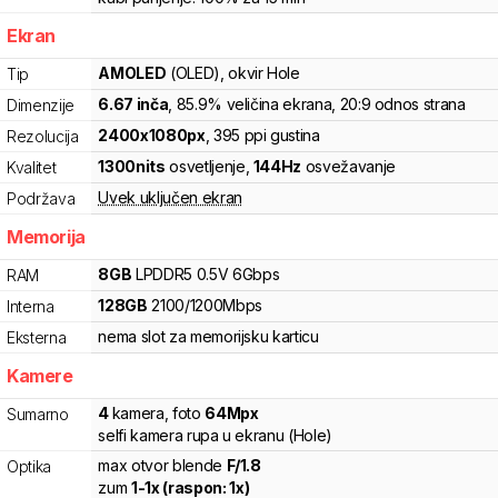
Ekran
AMOLED
(OLED)
, okvir Hole
Tip
6.67
inča
, 85.9% veličina ekrana
, 20:9 odnos strana
Dimenzije
2400
x
1080
px
,
395
ppi gustina
Rezolucija
1300
nits
osvetljenje
,
144
Hz
osvežavanje
Kvalitet
Uvek uključen ekran
Podržava
Memorija
8
GB
LPDDR5
0.5V
6
Gbps
RAM
128
GB
2100
/
1200
Mbps
Interna
nema slot za memorijsku karticu
Eksterna
Kamere
4
kamera
,
foto
64
Mpx
Sumarno
selfi kamera rupa u ekranu (Hole)
max otvor blende
F/
1.8
Optika
zum
1
-
1
x (raspon:
1
x)