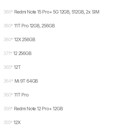
386
*
Redmi Note 15 Pro+ 5G 12GB, 512GB, 2x SIM
380
*
11T Pro 12GB, 256GB
380
*
12X 256GB
371
*
12 256GB
365
*
12T
364
*
Mi 9T 64GB
360
*
11T Pro
356
*
Redmi Note 12 Pro+ 12GB
355
*
12X