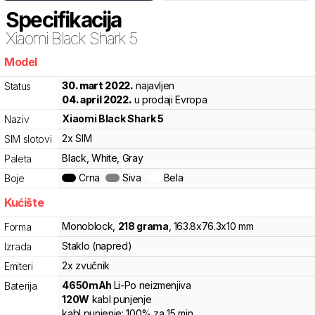
Specifikacija
Xiaomi
Black Shark 5
Model
r0rm7
30. mart 2022.
najavljen
Status
04. april 2022.
u prodaji Evropa
Xiaomi
Black Shark 5
Naziv
2x SIM
SIM slotovi
Black, White, Gray
Paleta
Crna
Siva
Bela
Boje
Kućište
Monoblock
,
218
grama
,
163.8
x
76.3
x
10
mm
Forma
Staklo (napred)
Izrada
2x zvučnik
Emiteri
4650
mAh
Li-Po
neizmenjiva
Baterija
120
W
kabl punjenje
kabl punjenje:
100%
za
15
min