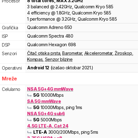
8
total cores
, MAX
3.2
GHz
Procesor
3
balanced
@
2.42
GHz,
Qualcomm
Kryo
585
4
efficiency
@
1.8
GHz,
Qualcomm
Kryo
585
1
performance
@
3.2
GHz,
Qualcomm
Kryo
585
Qualcomm
Adreno
650
Grafička
Qualcomm
Spectra
480
ISP
Qualcomm
Hexagon
698
DSP
Čitač otiska prsta
,
Barometar
,
Akcelerometar
,
Žiroskop
,
Senzori
Kompas
,
Senzor blizine
Android 12
(izašao
oktobar 2021.
)
Operativni
Mreže
NSA 5G+4G mmWave
Celularno
5G
10000
Mbps
SA 5G mmWave
5G
10000
Mbps
, ping 1ms
NSA 5G+4G sub6
5G
5000
Mbps
4.5G LTE-A, Cat 24
LTE-A
3000
/200
Mbps
, ping 5ms