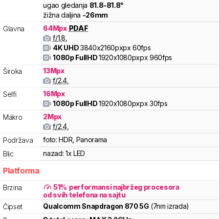
ugao gledanja
81.8
-
81.8
°
žižna daljina
-
26
mm
64
Mpx
PDAF
Glavna
f/
1.8
,
4K UHD
3840x2160pxpx
60fps
1080p FullHD
1920x1080pxpx
960fps
13
Mpx
Široka
f/
2.4
,
16
Mpx
Selfi
1080p FullHD
1920x1080pxpx
30fps
2
Mpx
Makro
f/
2.4
,
foto:
HDR, Panorama
Podržava
nazad:
1x LED
Blic
Platforma
51
%
performansi najbržeg procesora
Brzina
od svih telefona na sajtu
Qualcomm
Snapdragon
870 5G
(7nm izrada)
Čipset