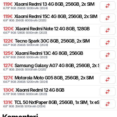
119
€
Xiaomi
Redmi 13 4G 8GB, 256GB, 2x SIM
6.79
"
8
GB
256
GB
5030
mAh
(
2024
)
119
€
Xiaomi
Redmi 15C 4G 8GB, 256GB, 2x SIM
6.9
"
8
GB
256
GB
6000
mAh
(
2025
)
120
€
Xiaomi
Redmi Note 12 4G 8GB, 128GB
6.67
"
8
GB
128
GB
5000
mAh
(
2023
)
122
€
Tecno
Spark 30C 8GB, 256GB, 2x SIM
6.67
"
8
GB
256
GB
5000
mAh
(
2024
)
125
€
Xiaomi
Redmi 13C 4G 8GB, 256GB
6.74
"
8
GB
256
GB
5000
mAh
(
2023
)
127
€
Samsung
Galaxy A07 4G 8GB, 256GB, 2x SIM
6.7
"
8
GB
256
GB
5000
mAh
(
2025
)
127
€
Motorola
Moto G05 8GB, 256GB, 2x SIM
6.67
"
8
GB
256
GB
5200
mAh
(
2024
)
130
€
Xiaomi
Redmi 12 4G 8GB
6.79
"
8
GB
128
GB
5000
mAh
(
2023
)
131
€
TCL
50 NxtPaper 8GB, 256GB, 1x SIM, 1x eSIM
6.8
"
8
GB
256
GB
5010
mAh
(
2024
)