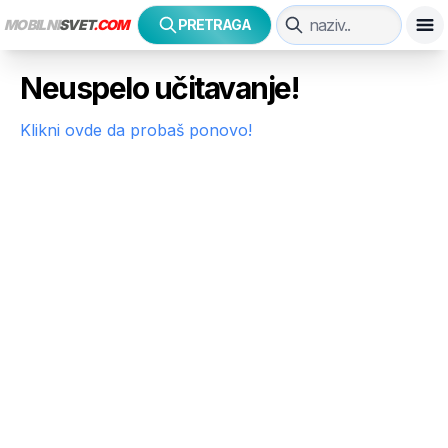
MOBILNI
SVET
.COM
PRETRAGA
Neuspelo učitavanje!
Klikni ovde da probaš ponovo!