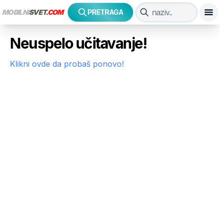
MOBILNI
SVET
.COM
PRETRAGA
Neuspelo učitavanje!
Klikni ovde da probaš ponovo!