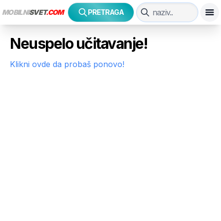
MOBILNI
SVET
.COM
PRETRAGA
Neuspelo učitavanje!
Klikni ovde da probaš ponovo!