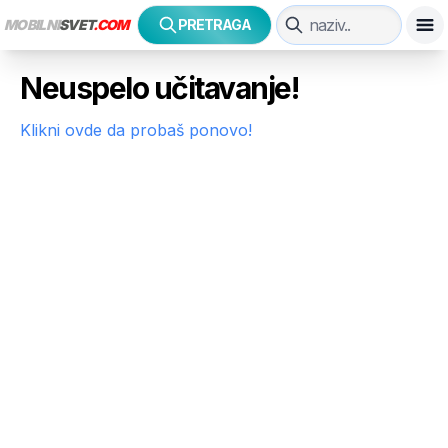
MOBILNI
SVET
.COM
PRETRAGA
Neuspelo učitavanje!
Klikni ovde da probaš ponovo!