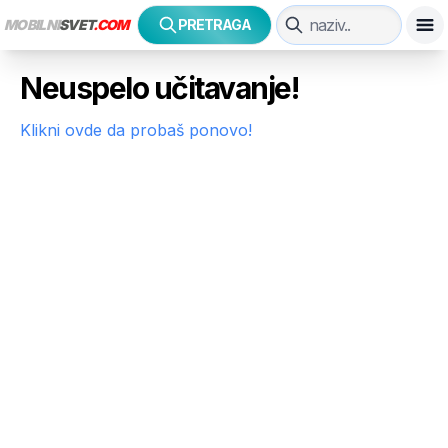
MOBILNI
SVET
.COM
PRETRAGA
Neuspelo učitavanje!
Klikni ovde da probaš ponovo!