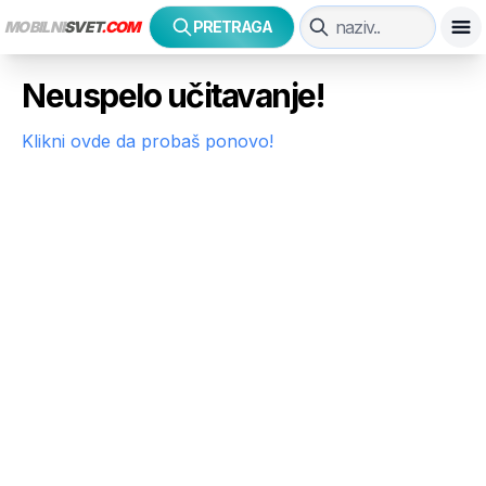
MOBILNI
SVET
.COM
PRETRAGA
Neuspelo učitavanje!
Klikni ovde da probaš ponovo!