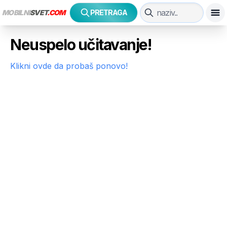
MOBILNI
SVET
.COM
PRETRAGA
Neuspelo učitavanje!
Klikni ovde da probaš ponovo!