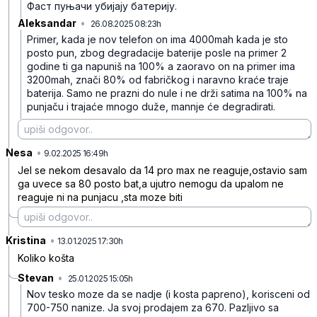
Фаст пуњачи убијају батерију.
Aleksandar
•
26.08.2025 08:23h
bgv32dd00kk2sfx
Primer, kada je nov telefon on ima 4000mah kada je sto
posto pun, zbog degradacije baterije posle na primer 2
godine ti ga napuniš na 100% a zaoravo on na primer ima
3200mah, znači 80% od fabričkog i naravno kraće traje
baterija. Samo ne prazni do nule i ne drži satima na 100% na
punjaču i trajaće mnogo duže, mannje će degradirati.
Nesa
•
tcq9lpn598737v4
9.02.2025 16:49h
Jel se nekom desavalo da 14 pro max ne reaguje,ostavio sam
ga uvece sa 80 posto bat,a ujutro nemogu da upalom ne
reaguje ni na punjacu ,sta moze biti
Kristina
•
w8mqx3jqt96h1fy
13.01.2025 17:30h
Koliko košta
Stevan
•
25.01.2025 15:05h
6fk40g2rkw29r7m
Nov tesko moze da se nadje (i kosta papreno), korisceni od
700-750 nanize. Ja svoj prodajem za 670. Pazljivo sa