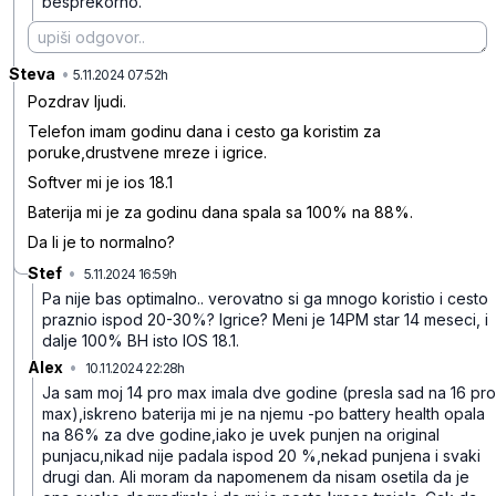
besprekorno.
Steva
•
x5xnn0t9lp649zk
5.11.2024 07:52h
Pozdrav ljudi.
Telefon imam godinu dana i cesto ga koristim za
poruke,drustvene mreze i igrice.
Softver mi je ios 18.1
Baterija mi je za godinu dana spala sa 100% na 88%.
Da li je to normalno?
Stef
•
5.11.2024 16:59h
n8xx87jdbz1w8v6
Pa nije bas optimalno.. verovatno si ga mnogo koristio i cesto
praznio ispod 20-30%? Igrice? Meni je 14PM star 14 meseci, i
dalje 100% BH isto IOS 18.1.
Alex
•
10.11.2024 22:28h
rs5x654mmbhg25x
Ja sam moj 14 pro max imala dve godine (presla sad na 16 pro
max),iskreno baterija mi je na njemu -po battery health opala
na 86% za dve godine,iako je uvek punjen na original
punjacu,nikad nije padala ispod 20 %,nekad punjena i svaki
drugi dan. Ali moram da napomenem da nisam osetila da je