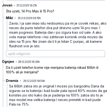
Jovan
•
8lmgxb83tkcwrcm
31.12.2025 19:21h
Šta uzeti, 14 Pro Max ili 15 Pro?
Miki
•
25.03.2026 09:15h
sh7chsln4r6t45m
Zavisi. I ja sam imao istu nedoumicu pa mi je covek rekao, ako
neces da punis telefon dva put dnevno uzmi 14 pro max. I
nisam pogresio. Baterija dan i po izgura kao od sale. A ako
volis manje telefone i nisi zahtevan korisnik onda mozes da
ides na 15 pro. Ne znam da li ti je bitan C punjac, ali kamere
fluidnost sve je isto.
Ognjen
•
7xp8n8cnnrfyhjj
28.12.2025 16:26h
Da li uzeti telefon kome nije menjana baterija nikad 86bh ili
100% ali je menjana?
Dremix
•
29.12.2025 18:54h
dh1k37hsgs9yprc
Sa 86bh zatoa sto je original I mozes jos bargodinu Dana da
izguras sa ta baterija i kad bude pala ispod 80% mozes da ga
koristes jos isto kako da je paderija na 100% zatoa sto to je
max model ima velika baterija I neces primetiti ni kad pude
Pala na 75%