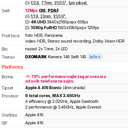
f/
2.8
,
77
mm
,
1/
1/3.5
"
,
1
µm piksel
,
12
Mpx
OIS
,
PDAF
Selfi
f/
1.9
,
23
mm
,
1/
1/3.6
"
,
4K UHD
3840x2160pxpx
60fps
1080p FullHD
1920x1080pxpx
120fps
foto:
HDR, Panorama
Podržava
video:
HDR, Stereo sound recording, Dolby Vision HDR
nazad:
2x Tone, 2x LED
Blic
DXOMARK
Kamera:
146
Selfi:
145
info >
Testovi
Platforma
79
%
performansi najbržeg procesora
Brzina
od svih telefona na sajtu
Apple
A
A16 Bionic
(4nm izrada)
Čipset
6
total cores
, MAX
3.46
GHz
Procesor
4
efficiency
@
2.02
GHz,
Apple
Sawtooth
2
performance
@
3.46
GHz,
Apple
Everest
Apple
A16
Grafička
Apple
A16
ISP