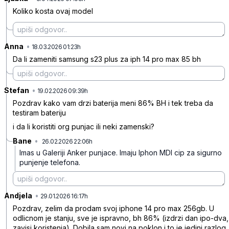
Koliko kosta ovaj model
Anna
•
8jtkb9tzndq82jk
18.03.2026 01:23h
Da li zameniti samsung s23 plus za iph 14 pro max 85 bh
Stefan
•
4lzqjqfzpsn7bln
19.02.2026 09:39h
Pozdrav kako vam drzi baterija meni 86% BH i tek treba da
testiram bateriju
i da li koristiti org punjac ili neki zamenski?
Bane
•
26.02.2026 22:06h
d6h44nry23cjv1k
Imas u Galeriji Anker punjace. Imaju Iphon MDI cip za sigurno
punjenje telefona.
Andjela
•
l4b8t08kv4fxpq7
29.01.2026 16:17h
Pozdrav, zelim da prodam svoj iphone 14 pro max 256gb. U
odlicnom je stanju, sve je ispravno, bh 86% (izdrzi dan ipo-dva,
zavisi koristenja). Dobila sam novi na poklon i to je jedini razlog