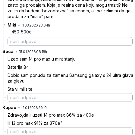
zasto ga prodajem. Koja je realna cena koju mogu traziti? Ne
zelim da budem “bezobrazna” sa cenom, ali ne zelim ni da ga
prodam za “male” pare.
Miki
•
1.03.2026 23:04h
8cflpjxhnbmdbsr
450-500e
Soca
•
j21fl6qtn6pfgdd
25.01.2026 08:18h
Uzeo sam 14 pro max u mint stanju.
Baterija 84
Dobio sam ponudu za zamenu Samsung galaxy s 24 ultra glava
za glavu.
Sta vi milisite
Kupac
•
mm6h4c46bb6nws3
12.01.2026 22:19h
Zdravo,da li uzeti 14 pro max 86% za 400e
Ili 13 pro max 91% za 370e?