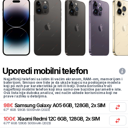
Uporedi mobilni telefon
Najjeftiniji telefoni sa istim ili većim ekranom, RAM-om, memorijom i
baterijom. Smisao ove liste je da ukaže kupcu na postojanje modela
koji po ovih par karateristika je isti ili bolji. Dosta korisnika traži
najjeftiniji mobilni telefon koji ima samo ove bazične parametre iste.
Ova lista nije duboka analiza, već način uštede korisnicima koji ne
prave razliku u detaljima.
98
€
Samsung
Galaxy A05 6GB, 128GB, 2x SIM
6.7
"
6
GB
128
GB
5000
mAh
(
2023
)
100
€
Xiaomi
Redmi 12C 6GB, 128GB, 2x SIM
6.71
"
6
GB
128
GB
5000
mAh
(
2023
)