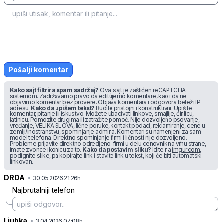
Pošalji komentar
Kako sajt filtrira spam sadržaj?
Ovaj sajt je zaštićen reCAPTCHA
sistemom. Zadržavamo pravo da editujemo komentare, kao i da ne
objavimo komentar bez provere. Objava komentara i odgovora beleži IP
adresu.
Kako da upišem tekst?
Budite pristojni i konstruktivni. Upišite
komentar, pitanje ili iskustvo. Možete ubacivati linkove, smajlije, ćirilicu,
latinicu. Pomozite drugima ili zatražite pomoć. Nije dozvoljeno psovanje,
vređanje, VELIKA SLOVA, lične poruke, kontakt podaci, reklamiranje, cene u
zemlji/inostranstvu, spominjanje admina. Komentari su namenjeni za sam
model telefona. Direktno spominjanje firmi i ličnosti nije dozvoljeno.
Probleme prijavite direktno odredjenoj firmi u delu cenovnik na vrhu strane,
imate zvonce ikonicu za to.
Kako da postavim sliku?
Idite na
imgur.com
,
podignite slike, pa kopirajte link i stavite link u tekst, koji će biti automatski
linkovan.
DRDA
•
68d1lt6p6qbxy35
30.05.2026 21:26h
Najbrutalniji telefon
Ljubka
•
2c9s2pcfbwh5m6d
3.04.2026 07:08h