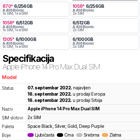
870
*
6
/
256
GB
1058
*
6
/
256
GB
A
A16 Bionic
A
A16 Bionic
1x SIM
, 1x eSIM
2x SIM
1058
*
6
/
512
GB
6
/
512
GB
A
A16 Bionic
A
A16 Bionic
1x SIM
, 1x eSIM
2x SIM
1305
*
6
/
1000
GB
6
/
1000
GB
A
A16 Bionic
A
A16 Bionic
1x SIM
, 1x eSIM
2x SIM
Specifikacija
Apple
iPhone 14 Pro Max Dual SIM
Model
jgc9h
07. septembar 2022.
najavljen
Status
16. septembar 2022.
u prodaji Evropa
16. septembar 2022.
u prodaji Srbija
Apple
iPhone 14 Pro Max Dual SIM
Naziv
2x SIM
SIM slotovi
Space Black, Silver, Gold, Deep Purple
Paleta
Ljubičasta
Crna
Srebrna
Zlatna
Boje