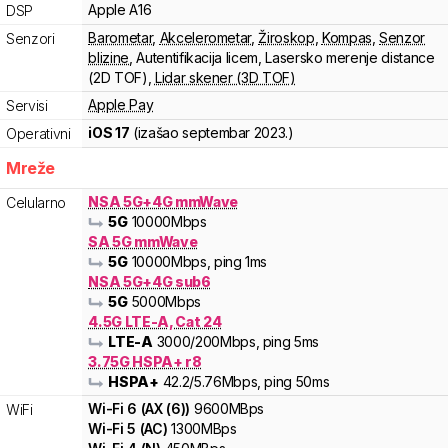
Apple
A16
DSP
Barometar
,
Akcelerometar
,
Žiroskop
,
Kompas
,
Senzor
Senzori
blizine
,
Autentifikacija licem
,
Lasersko merenje distance
(2D TOF)
,
Lidar skener (3D TOF)
Apple Pay
Servisi
iOS 17
(izašao
septembar 2023.
)
Operativni
Mreže
NSA 5G+4G mmWave
Celularno
5G
10000
Mbps
SA 5G mmWave
5G
10000
Mbps
, ping 1ms
NSA 5G+4G sub6
5G
5000
Mbps
4.5G LTE-A, Cat 24
LTE-A
3000
/200
Mbps
, ping 5ms
3.75G HSPA+ r8
HSPA+
42.2
/5.76
Mbps
, ping 50ms
Wi-Fi
6
(
AX (6)
)
9600
MBps
WiFi
Wi-Fi
5
(
AC
)
1300
MBps