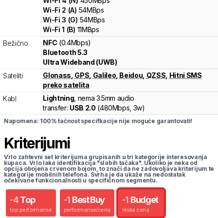
Wi-Fi
4
(
N
)
450
MBps
Wi-Fi
2
(
A
)
54
MBps
Wi-Fi
3
(
G
)
54
MBps
Wi-Fi
1
(
B
)
11
MBps
NFC
(0.4Mbps)
Bežično
Bluetooth 5.3
Ultra Wideband (UWB)
Glonass
,
GPS
,
Galileo
,
Beidou
,
QZSS
,
Hitni SMS
Sateliti
preko satelita
Lightning
, nema 3.5mm audio
Kabl
transfer:
USB 2.0
(
480Mbps,
3w
)
Napomena: 100% tačnost specifkacije nije moguće garantovati!
Kriterijumi
Vrlo zahtevni set kriterijuma grupisanih u tri kategorije interesovanja
kupaca. Vrlo laka identifikacija "slabih tačaka". Ukoliko je neka od
opcija obojena crvenom bojom, to znači da ne zadovoljava kriterijum te
kategorije mobilnih telefona. Svrha je da ukaže na nedostatak
očekivane funkcionalnosti u specifičnom segmentu.
-
4
Top
-
1
Best Buy
-
1
Budget
top performanse
performanse/cena
niska cena