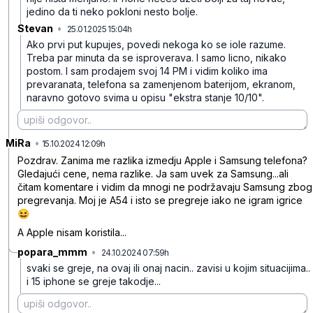
jedino da ti neko pokloni nesto bolje.
Stevan
•
25.01.2025 15:04h
swsfq4qppmbt52g
Ako prvi put kupujes, povedi nekoga ko se iole razume.
Treba par minuta da se isproverava. I samo licno, nikako
postom. I sam prodajem svoj 14 PM i vidim koliko ima
prevaranata, telefona sa zamenjenom baterijom, ekranom,
naravno gotovo svima u opisu "ekstra stanje 10/10".
MiRa
•
nvblt7tm2j4bnqr
15.10.2024 12:09h
Pozdrav. Zanima me razlika izmedju Apple i Samsung telefona?
Gledajući cene, nema razlike. Ja sam uvek za Samsung...ali
čitam komentare i vidim da mnogi ne podržavaju Samsung zbog
pregrevanja. Moj je A54 i isto se pregreje iako ne igram igrice
😆
A Apple nisam koristila...
popara_mmm
•
24.10.2024 07:59h
szy21233pg64mmh
svaki se greje, na ovaj ili onaj nacin.. zavisi u kojim situacijima..
i 15 iphone se greje takodje...