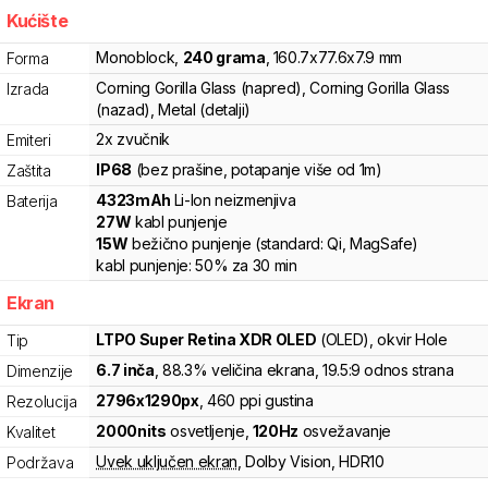
Kućište
Monoblock
,
240
grama
,
160.7
x
77.6
x
7.9
mm
Forma
Corning Gorilla Glass (napred), Corning Gorilla Glass
Izrada
(nazad), Metal (detalji)
2x zvučnik
Emiteri
IP68
(bez prašine, potapanje više od 1m)
Zaštita
4323
mAh
Li-Ion
neizmenjiva
Baterija
27
W
kabl punjenje
15
W
bežično punjenje
(standard:
Qi, MagSafe
)
kabl punjenje:
50%
za
30
min
Ekran
LTPO Super Retina XDR OLED
(OLED)
, okvir Hole
Tip
6.7
inča
, 88.3% veličina ekrana
, 19.5:9 odnos strana
Dimenzije
2796
x
1290
px
,
460
ppi gustina
Rezolucija
2000
nits
osvetljenje
,
120
Hz
osvežavanje
Kvalitet
Uvek uključen ekran
,
Dolby Vision
,
HDR10
Podržava