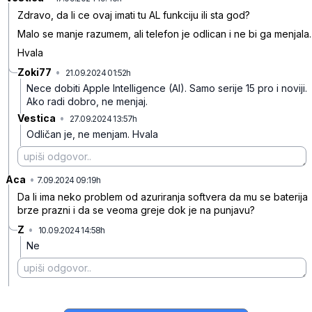
Zdravo, da li ce ovaj imati tu AL funkciju ili sta god?
Malo se manje razumem, ali telefon je odlican i ne bi ga menjala.
Hvala
Zoki77
•
21.09.2024 01:52h
t5n467h4mvkls0v
Nece dobiti Apple Intelligence (AI). Samo serije 15 pro i noviji.
Ako radi dobro, ne menjaj.
Vestica
•
27.09.2024 13:57h
tpyxs5m2ws73wvw
Odličan je, ne menjam.
Hvala
Aca
•
2flzv6yjvh3pf3z
7.09.2024 09:19h
Da li ima neko problem od azuriranja softvera da mu se baterija
brze prazni i da se veoma greje dok je na punjavu?
Z
•
10.09.2024 14:58h
4rq6x1s3cpjrtfn
Ne