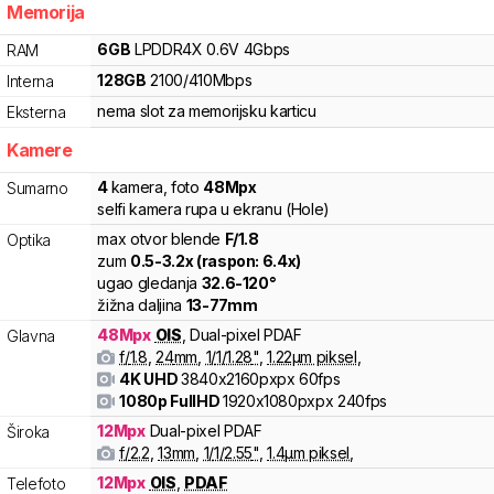
Memorija
6
GB
LPDDR4X
0.6V
4
Gbps
RAM
128
GB
2100
/
410
Mbps
Interna
nema slot za memorijsku karticu
Eksterna
Kamere
4
kamera
,
foto
48
Mpx
Sumarno
selfi kamera rupa u ekranu (Hole)
max otvor blende
F/
1.8
Optika
zum
0.5
-
3.2
x (raspon:
6.4
x)
ugao gledanja
32.6
-
120
°
žižna daljina
13
-
77
mm
48
Mpx
OIS
,
Dual-pixel PDAF
Glavna
f/
1.8
,
24
mm
,
1/
1/1.28
"
,
1.22
µm piksel
,
4K UHD
3840x2160pxpx
60fps
1080p FullHD
1920x1080pxpx
240fps
12
Mpx
Dual-pixel PDAF
Široka
f/
2.2
,
13
mm
,
1/
1/2.55
"
,
1.4
µm piksel
,
12
Mpx
OIS
,
PDAF
Telefoto