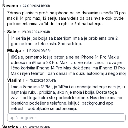
Nevena
•
zfg986dkptx6hj5
24.09.2024 16:10h
Zdravo planiram preći na iphone pa se dvoumim između 13 pro
max ili 14 pro max, 13 seriju sam videla da baš hvale dok ovde
po komentarima za 14 dosta njih se žali na bateriju..
Sale
•
28.09.2024 21:04h
f9nsp12m4c2jmw5
14 serija je jos bolja sa baterijom. Imala je problema pre 2
godine kad je tek izasla. Sad radi top.
Mladja
•
1.12.2024 08:28h
63rdb0bnppd61xp
@Sale, primetno lošija baterija ne na iPhone 14 Pro Max u
odnosu na iPhone 23 Pro Max. Iz orve ruke iznosim ovo jer
lično koristim iPhone 14 Pro Max dok žena ima iPhone 13 Pro
Max i njen telefon i dan danas ima dužu autonomiju nego moj.
Vladimir
•
15.12.2024 07:41h
zr0wrfypmz3xdvy
I moja žena ima 13PM , ja 14Pm i autonomija baterije nam je, u
najmanju ruku, približna, ako nije moja i bolja. Dosta toga
zavisi od toga kako ste podesili telefone. Nas dvoje imamo
identično podešene telefone. Isključi background app
refresh i poboljšaće se autonomija.
Vestica
•
kmky5nfh2c022hy
17.09.2024 19:46h