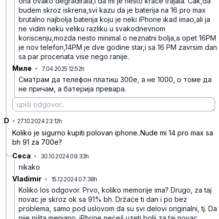
ona ovako degradirala,i da mi je nesto krace trajala. Cak,da
budem skroz iskrena,svi kazu da je baterija na 16 pro max
brutalno najbolja baterija koju je neki iPhone ikad imao,ali ja
ne vidim neku veliku razliku u svakodnevnom
koriscenju,mozda nesto minimal o neznatni bolja,a opet 16PM
je nov telefon,14PM je dve godine star,i sa 16 PM zavrsim dan
sa par procenata vise nego ranije.
Миле
•
7.04.2025 12:52h
4j4586j7zyfygsb
Сматрам да телефон платиш 300е, а не 1000, о томе да
не причам, а батерија превара.
D
•
kzzqrkdwzph12lr
27.10.2024 23:12h
Koliko je sigurno kupiti polovan iphone..Nude mi 14 pro max sa
bh 91 za 700e?
Ceca
•
30.10.2024 09:33h
z8dbkvjfzw1kr7r
nikako
Vladimir
•
15.12.2024 07:38h
xzmcl9z290q721m
Koliko los odgovor. Prvo, koliko memorije ima? Drugo, za taj
novac je skroz ok sa 91% bh. Držaće ti dan i po bez
problema, samo pod uslovom da su svi delovi originalni, tj. Da
nije ništa menjano. iPhone nećeš uzeti bolji za taj novac,