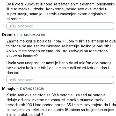
Da li vredi kupovati iPhone sa zamenjenim ekranom, originalnim
ili je to macka u dzaku. Konkretno, basao sam ovaj model u
super stanju, samo je u servisu zamenjen ekran originalnim
ekranom
Dremix
•
tc1l3s8tztt22hd
30.08.2025 23:15h
Zanima me koji je bolji dali 14pm ili 15pm mislim se izmedju ta dva
telefona pa me zanima iskustvo sa baterije .Koliko je bas bth I
koliko imate screen on time, dali ste zadvojni sa te telefona I
kakve su kamere?!
Hvala vam unapred jer meni je bitno da mi telefon drzi bateriju
bez obzira kolko je bth I da je manje dali ce mi izdrzati dan ili
dan ipo
Mihajlo
•
v0lx07k2hhbkgyn
12.07.2025 21:03h
Kupio sam ovaj telefon sa 88%baterije i za sad mi baterija
deluje odlicnk stvarno ne znam jel je neko primetio razliku
izmedju bh 100 i kad padne npr na 85 i sta mi saverujete da li da
ostavljam ovaj telefon ili da kupim 16obican sa boljom baterijom
koji je u globalu bolji?