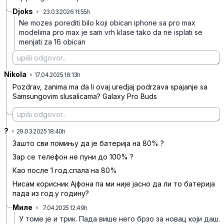
Djoks
•
23.03.2026 11:55h
49y311tpfw4zhvz
Ne mozes porediti bilo koji obican iphone sa pro max
modelima pro max je sam vrh klase tako da ne isplati se
menjati za 16 obican
Nikola
•
0qgx4dlkbv6wk3r
17.04.2025 16:13h
Pozdrav, zanima ma da li ovaj uredjaj podrzava spajanje sa
Samsungovim slusalicama? Galaxy Pro Buds
?
•
w2wk1zt1yq9d75s
29.03.2025 18:40h
Зашто сви помињу да је батерија на 80% ?
Зар се телефон не пуни до 100% ?
Као после 1 год.спала на 80%
Нисам корисник Ајфона па ми није јасно да ли то батерија
пада из год.у годину?
Миле
•
7.04.2025 12:49h
x6b3ngw1175dwj7
У томе је и трик. Пада више него брзо за новац који даш.