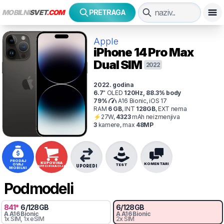
MOBILNI
SVET
.COM
PRETRAGA
Apple
iPhone 14 Pro Max
Dual SIM
2022
2022
. godina
6.7
"
OLED
120
Hz
,
88.3
% body
79
%
A16 Bionic, iOS 17
RAM
6
GB
,
INT
128
GB
,
EXT
nema
⚡
27
W,
4323
mAh
neizmenjiva
3
kamer
e
, max
48
MP
PRODAJ
KUPOVINA
KOMENTARI
OVAJ
TEST
UPOREDI
SPECIFIKACIJA
MOBILNI
Podmodeli
841
*
6
/
128
GB
6
/
128
GB
A
A16 Bionic
A
A16 Bionic
1x SIM
, 1x eSIM
2x SIM