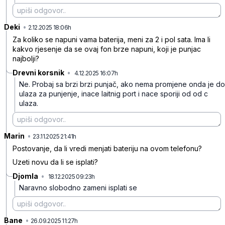
Deki
•
2jvc6sx2wfzg4d6
2.12.2025 18:06h
Za koliko se napuni vama baterija, meni za 2 i pol sata. Ima li
kakvo rjesenje da se ovaj fon brze napuni, koji je punjac
najbolji?
Drevni korsnik
•
4.12.2025 16:07h
pptl9bp0bh3c21m
Ne. Probaj sa brzi brzi punjač, ako nema promjene onda je do
ulaza za punjenje, inace laitnig port i nace sporiji od od c
ulaza.
Marin
•
nz5mr8g1q52mc05
23.11.2025 21:41h
Postovanje, da li vredi menjati bateriju na ovom telefonu?
Uzeti novu da li se isplati?
Djomla
•
18.12.2025 09:23h
0pj11v1g1td0ddr
Naravno slobodno zameni isplati se
Bane
•
r1dxnv3d3kbx6rv
26.09.2025 11:27h