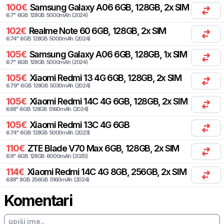
100
€
Samsung
Galaxy A06 6GB, 128GB, 2x SIM
6.7
"
6
GB
128
GB
5000
mAh
(
2024
)
102
€
Realme
Note 60 6GB, 128GB, 2x SIM
6.74
"
6
GB
128
GB
5000
mAh
(
2024
)
105
€
Samsung
Galaxy A06 6GB, 128GB, 1x SIM
6.7
"
6
GB
128
GB
5000
mAh
(
2024
)
105
€
Xiaomi
Redmi 13 4G 6GB, 128GB, 2x SIM
6.79
"
6
GB
128
GB
5030
mAh
(
2024
)
105
€
Xiaomi
Redmi 14C 4G 6GB, 128GB, 2x SIM
6.88
"
6
GB
128
GB
5160
mAh
(
2024
)
105
€
Xiaomi
Redmi 13C 4G 6GB
6.74
"
6
GB
128
GB
5000
mAh
(
2023
)
110
€
ZTE
Blade V70 Max 6GB, 128GB, 2x SIM
6.9
"
6
GB
128
GB
6000
mAh
(
2025
)
114
€
Xiaomi
Redmi 14C 4G 8GB, 256GB, 2x SIM
6.88
"
8
GB
256
GB
5160
mAh
(
2024
)
Komentari