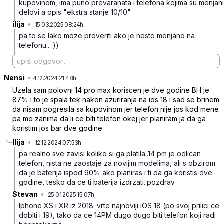
kupovinom, ima puno prevaranata i telefona kojima su menjani
delovi a opis "ekstra stanje 10/10"
ilija
•
15.03.2025 08:24h
0bj7h2klqpsvvn1
pa to se lako moze proveriti ako je nesto menjano na
telefonu.. :))
Nensi
•
td79cbll7hqgf85
4.12.2024 21:48h
Uzela sam polovni 14 pro max koriscen je dve godine BH je
87% i to je spala tek nakon azuriranja na ios 18 i sad se brinem
da nisam pogresila sa kupovinom jer telefon nije jos kod mene
pa me zanima da li ce biti telefon okej jer planiram ja da ga
koristim jos bar dve godine
Ilija
•
12.12.2024 07:53h
0fpkn5m804hn3y7
pa realno sve zavisi koliko si ga platila..14 pm je odlican
telefon, nista ne zaostaje za novijim modelima, ali s obzirom
da je baterija ispod 90% ako planiras i ti da ga koristis dve
godine, tesko da ce ti baterija izdrzati..pozdrav
Stevan
•
25.01.2025 15:07h
p1z1x1s0cc805jl
Iphone XS i XR iz 2018. vrte najnoviji iOS 18 (po svoj prilici ce
dobiti i 19), tako da ce 14PM dugo dugo biti telefon koji radi