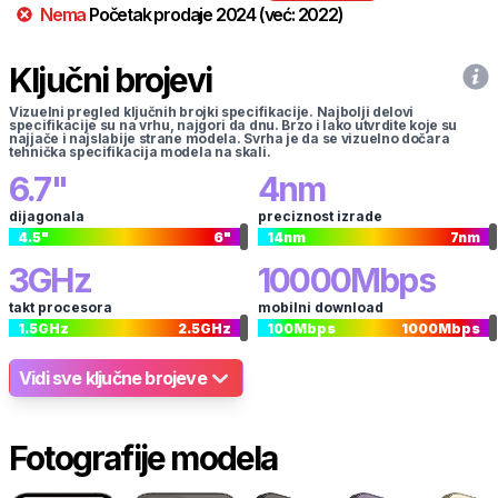
Nema
Početak prodaje
2024
(već:
2022
)
Ključni brojevi
Vizuelni pregled ključnih brojki specifikacije. Najbolji delovi
specifikacije su na vrhu, najgori da dnu. Brzo i lako utvrdite koje su
najjače i najslabije strane modela. Svrha je da se vizuelno dočara
tehnička specifikacija modela na skali.
6.7
"
4
nm
dijagonala
preciznost izrade
4.5
"
6
"
14
nm
7
nm
3
GHz
10000
Mbps
takt procesora
mobilni download
1.5
GHz
2.5
GHz
100
Mbps
1000
Mbps
Vidi sve ključne brojeve
Fotografije modela