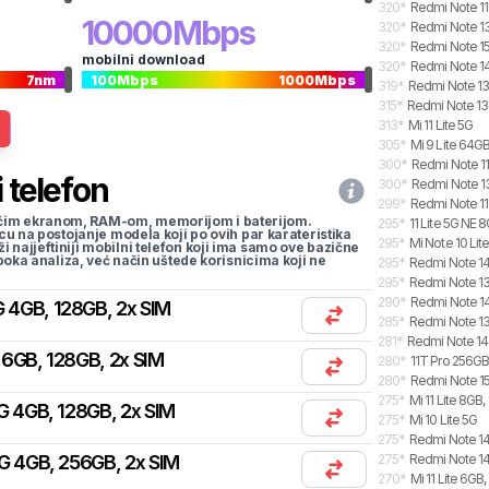
320
*
Redmi Note 1
10000
Mbps
320
*
Redmi Note 1
320
*
Redmi Note 15
mobilni download
320
*
Redmi Note 14
7
nm
100
Mbps
1000
Mbps
319
*
Redmi Note 13
315
*
Redmi Note 13 
313
*
Mi 11 Lite 5G
305
*
Mi 9 Lite 64G
300
*
Redmi Note 11
 telefon
300
*
Redmi Note 13
299
*
Redmi Note 11
li većim ekranom, RAM-om, memorijom i baterijom.
295
*
11 Lite 5G NE 
cu na postojanje modela koji po ovih par karateristika
295
*
Mi Note 10 Lit
traži najjeftiniji mobilni telefon koji ima samo ove bazične
uboka analiza, već način uštede korisnicima koji ne
295
*
Redmi Note 14
295
*
Redmi Note 13
290
*
Redmi Note 14
 4GB, 128GB, 2x SIM
285
*
Redmi Note 13
281
*
Redmi Note 14
6GB, 128GB, 2x SIM
280
*
11T Pro 256G
280
*
Redmi Note 15
275
*
Mi 11 Lite 8GB
G 4GB, 128GB, 2x SIM
275
*
Mi 10 Lite 5G
275
*
Redmi Note 14
G 4GB, 256GB, 2x SIM
275
*
Redmi Note 14
270
*
Mi 11 Lite 6GB