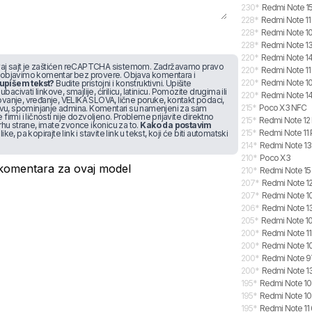
230
*
Redmi Note 15
228
*
Redmi Note 11
228
*
Redmi Note 10
228
*
Redmi Note 13
220
*
Redmi Note 14 
j sajt je zaštićen reCAPTCHA sistemom. Zadržavamo pravo
220
*
Redmi Note 11
 objavimo komentar bez provere. Objava komentara i
220
*
Redmi Note 1
upišem tekst?
Budite pristojni i konstruktivni. Upišite
bacivati linkove, smajlije, ćirilicu, latinicu. Pomozite drugima ili
220
*
Redmi Note 14
vanje, vređanje, VELIKA SLOVA, lične poruke, kontakt podaci,
215
*
Poco X3 NFC
stvu, spominjanje admina. Komentari su namenjeni za sam
irmi i ličnosti nije dozvoljeno. Probleme prijavite direktno
215
*
Redmi Note 12
rhu strane, imate zvonce ikonicu za to.
Kako da postavim
215
*
Redmi Note 11 
like, pa kopirajte link i stavite link u tekst, koji će biti automatski
214
*
Redmi Note 13
210
*
Poco X3
omentara za ovaj model
210
*
Redmi Note 15
207
*
Redmi Note 1
207
*
Redmi Note 1
206
*
Redmi Note 1
205
*
Redmi Note 10
200
*
Redmi Note 11
200
*
Redmi Note 10
200
*
Redmi Note 
200
*
Redmi Note 13
195
*
Redmi Note 10
195
*
Redmi Note 10
195
*
Redmi Note 11 