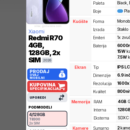
Black, 
Paleta
Pl
Boje
Monob
Kućište
Forma
slika: gsmarena.com
Staklo
Izrada
Xiaomi
Redmi R70
1x zvu
Emiteri
4GB,
6000
Baterija
128GB, 2x
15
W
ka
7.5
W
k
SIM
2026
IPS L
Ekran
Tip
PRODAJ
6.9
in
Dimenzije
OVAJ
MOBILNI
1600
x
Rezolucija
KUPOVINA
SPECIFIKACIJA
800
ni
Kvalitet
UPOREDI
4
GB
G
Memorija
RAM
PODMODELI
128
G
Interna
4
/
128
GB
SDXC
Eksterna
T8300
2x SIM
2
kame
Kamere
Sumarno