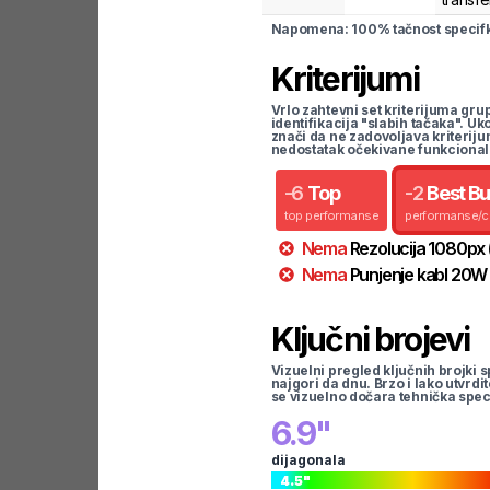
Napomena: 100% tačnost specifka
Kriterijumi
Vrlo zahtevni set kriterijuma gru
identifikacija "slabih tačaka". U
znači da ne zadovoljava kriteriju
nedostatak očekivane funkcional
-
6
Top
-
2
Best B
top performanse
performanse/
Nema
Rezolucija
1080
px
Nema
Punjenje kabl
20
W
Ključni brojevi
Vizuelni pregled ključnih brojki s
najgori da dnu. Brzo i lako utvrdi
se vizuelno dočara tehnička spec
6.9
"
dijagonala
4.5
"