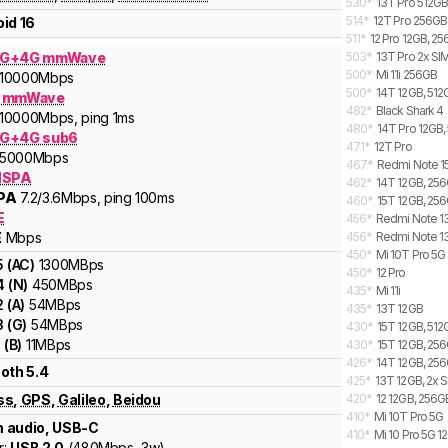
530
*
13T Pro 512GB
514
*
12T Pro 256GB
id 16
511
*
12 Pro 12GB, 2
5G+4G mmWave
503
*
13T Pro 2x SI
500
*
Mi 11i 256GB
10000
Mbps
500
*
14T 12GB, 512G
G mmWave
482
*
Black Shark 4
10000
Mbps
, ping 1ms
480
*
14T Pro 12GB,
G+4G sub6
471
*
12T Pro
5000
Mbps
467
*
Redmi Note 15
HSPA
462
*
14T 12GB, 256G
PA
7.2
/3.6
Mbps
, ping 100ms
460
*
15T 12GB, 256
E
456
*
Redmi Note 13
E
Mbps
456
*
Redmi Note 13
450
*
Mi 10T Pro 5
5
(
AC
)
1300
MBps
450
*
12 Pro
4
(
N
)
450
MBps
435
*
Mi 11i
2
(
A
)
54
MBps
435
*
13T 12GB
3
(
G
)
54
MBps
430
*
15T 12GB, 512
1
(
B
)
11
MBps
430
*
15T 12GB, 256
426
*
14T 12GB, 256
oth 5.4
425
*
13T 12GB, 2x 
ss
,
GPS
,
Galileo
,
Beidou
420
*
12 12GB, 256G
410
*
Mi 10T Pro 5G
 audio, USB-C
410
*
Mi 10 Pro 5G 1
r:
USB 2.0
(
480Mbps,
3w
)