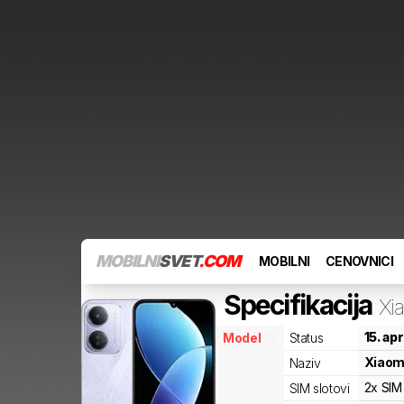
MOBILNI
SVET
.COM
MOBILNI
CENOVNICI
Specifikacija
Xi
15. ap
Model
f1j
Status
Xiaom
Naziv
2x SIM
SIM slotovi