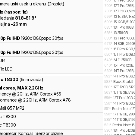
700
*
17T Pro 12GB,
amera uski usek u ekranu (Droplet)
700
*
17T Pro 12GB,
700
*
17T 12GB, 512
1
x (raspon:
1
x)
699
*
13 1x SIM, 1x 
ledanja
81.8
-
81.8
°
699
*
15 12GB, 512GB
aljina
-
26
mm
685
*
13T Pro 16GB,
685
*
13 256GB
0p FullHD
1920x1080pxpx
30fps
683
*
13T Pro 16GB,
673
*
14 8GB, 256GB
650
*
15T Pro 12GB, 
0p FullHD
1920x1080pxpx
30fps
650
*
15T Pro 12GB, 
640
*
Mi 11 256GB
DR
640
*
15T Pro 12GB,
1x LED
630
*
14T Pro 12GB,
592
*
14T Pro 12GB, 
oc
T8300
(6nm izrada)
583
*
Black Shark 5
580
*
17T 12GB, 512
al cores
, MAX
2.2
GHz
563
*
15T 12GB, 512
ciency
@
2
GHz,
ARM
Cortex
A55
556
*
12T Pro 12GB,
formance
@
2.2
GHz,
ARM
Cortex
A78
556
*
14T Pro 12GB,
Mali
G57 MP2
551
*
Redmi Note 12
550
*
17T 12GB, 256
c
T8300
535
*
14T 12GB, 512
c
T8300
531
*
Redmi Note 15
530
*
13T Pro 512G
erometar
,
Kompas
,
Senzor blizine