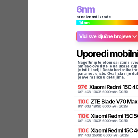
6
nm
preciznost izrade
14
nm
Vidi sve ključne brojeve
Uporedi mobilni
Najjeftiniji telefoni sa istim i
Smisao ove liste je da ukaže kup
je isti ili bolji. Dosta korisnika 
parametre iste. Ova lista nije d
prave razliku u detaljima.
97
€
Xiaomi
Redmi 15C 4G
6.9
"
4
GB
128
GB
6000
mAh
(
2025
)
110
€
ZTE
Blade V70 Max 
6.9
"
6
GB
128
GB
6000
mAh
(
2025
)
110
€
Xiaomi
Redmi 15C 5
6.9
"
4
GB
128
GB
6000
mAh
(
2025
)
110
€
Xiaomi
Redmi 15C 4
6.9
"
4
GB
256
GB
6000
mAh
(
2025
)