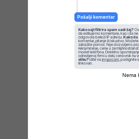
Pošalji komentar
Kako sajt filtrira spam sadržaj?
Ova
da editujemo komentare, kao i da ne
odgovora beleži IP adresu.
Kako da 
komentar, pitanje ili iskustvo. Možete u
zatražite pomoć. Nije dozvoljeno pso
reklamiranje, cene u zemlji/inostran
model telefona. Direktno spominjanje f
odredjenoj firmi u delu cenovnik na v
sliku?
Idite na
imgur.com
, podignite s
linkovan.
Nema k