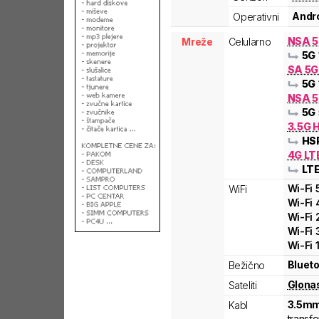
Andro
Operativni
NSA 
Mreže
Celularno
5G
SA 5
5G
NSA 5
5G
3.5G 
HS
4G LT
LT
Wi-Fi
WiFi
Wi-Fi
Wi-Fi
Wi-Fi
Wi-Fi
Blueto
Bežično
Glona
Sateliti
3.5mm
Kabl
transfe