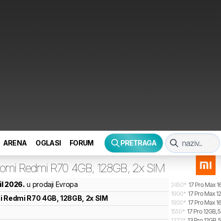
ARENA
OGLASI
FORUM
PRETRAGA
aomi
Redmi R70 4GB, 128GB, 2x SIM
ril 2026.
u prodaji Evropa
2450
*
17 Pro Max 1
1900
*
17 Pro Max 1
i
Redmi R70 4GB, 128GB, 2x SIM
1900
*
17 Pro Max 1
1550
*
17 Pro 12GB, 
1372
*
13 Pro 12GB, 