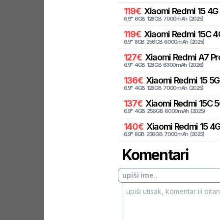
119
€
Xiaomi
Redmi 15 4G
6.9
"
6
GB
128
GB
7000
mAh
(
2025
)
119
€
Xiaomi
Redmi 15C 4
6.9
"
8
GB
256
GB
6000
mAh
(
2025
)
127
€
Xiaomi
Redmi A7 Pr
6.9
"
4
GB
128
GB
6300
mAh
(
2026
)
136
€
Xiaomi
Redmi 15 5G
6.9
"
4
GB
128
GB
7000
mAh
(
2025
)
137
€
Xiaomi
Redmi 15C 5
6.9
"
4
GB
256
GB
6000
mAh
(
2025
)
140
€
Xiaomi
Redmi 15 4G
6.9
"
8
GB
256
GB
7000
mAh
(
2025
)
Komentari