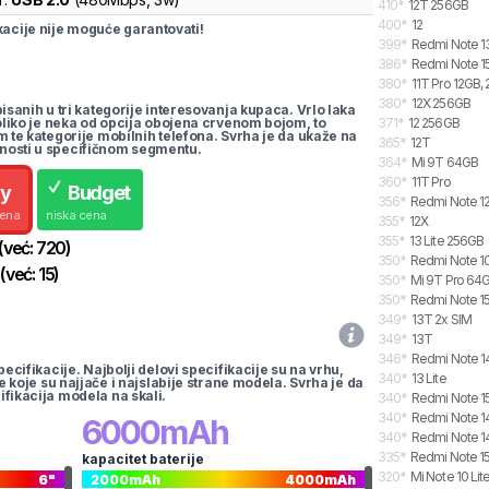
410
*
12T 256GB
400
*
12
cije nije moguće garantovati!
399
*
Redmi Note 1
386
*
Redmi Note 15
380
*
11T Pro 12GB,
380
*
12X 256GB
pisanih u tri kategorije interesovanja kupaca. Vrlo laka
koliko je neka od opcija obojena crvenom bojom, to
371
*
12 256GB
m te kategorije mobilnih telefona. Svrha je da ukaže na
365
*
12T
nosti u specifičnom segmentu.
364
*
Mi 9T 64GB
360
*
11T Pro
uy
Budget
356
*
Redmi Note 12
cena
niska cena
355
*
12X
355
*
13 Lite 256GB
(već:
720
)
350
*
Redmi Note 10
(već:
15
)
350
*
Mi 9T Pro 64
350
*
Redmi Note 15
349
*
13T 2x SIM
349
*
13T
346
*
Redmi Note 14
pecifikacije. Najbolji delovi specifikacije su na vrhu,
340
*
13 Lite
te koje su najjače i najslabije strane modela. Svrha je da
ifikacija modela na skali.
340
*
Redmi Note 15
340
*
Redmi Note 14
6000
mAh
340
*
Redmi Note 14
335
*
Redmi Note 15
kapacitet baterije
320
*
Mi Note 10 Li
6
"
2000
mAh
4000
mAh