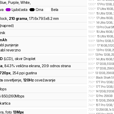
Blue, Purple, White,
1300
*
17 Pro 12GB,
1290
*
17 Ultra 16GB
ava
Ljubičasta
Crna
Bela
1186
*
15 Ultra 12GB,
1170
*
17 Ultra 16GB,
lock
,
210
grama
,
171.6
x
79.5
x
8.2
mm
1107
*
14 Ultra 12GB,
 (napred)
1100
*
13 Pro Dual S
1100
*
15 Ultra 16GB,
čnik
1096
*
15 Ultra 16GB
mAh
1081
*
13 Pro 12GB, 
bl punjenje
1006
*
17 16GB, 512G
abl reverzno
1001
*
13 Pro 12GB, 
991
*
13 Pro 12GB, 
CD
(LCD)
, okvir Droplet
970
*
14 Ultra 16GB,
900
*
17 12GB, 512G
ča
, 84.3% veličina ekrana
, 20:9 odnos strana
880
*
17 12GB, 256G
720
px
,
254
ppi gustina
841
*
13 12GB, 256G
800
*
Black Shark 5 
ts
osvetljenje
,
120
Hz
osvežavanje
750
*
17T Pro 12GB, 
750
*
17T Pro 12GB,
bps
750
*
14 12GB, 512GB
B
850
/
260
Mbps
748
*
12 Pro 256GB
747
*
15 12GB, 256G
kartica
740
*
15T Pro 12GB, 
720
*
13 256GB, 1x S
ra
,
foto
13
Mpx