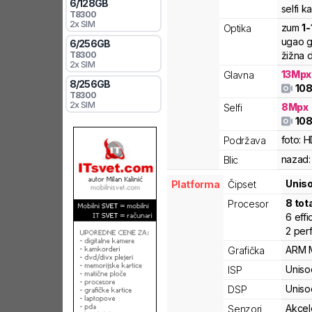
6
/
128
GB
selfi k
T8300
2x SIM
zum
1
-
Optika
ugao g
6
/
256
GB
T8300
žižna d
2x SIM
13
Mpx
Glavna
8
/
256
GB
108
T8300
2x SIM
8
Mpx
Selfi
108
foto:
H
Podržava
nazad:
Blic
Unis
Platforma
Čipset
8
tot
Procesor
6
effi
2
per
ARM
Grafička
Uniso
ISP
Uniso
DSP
Akcel
Senzori