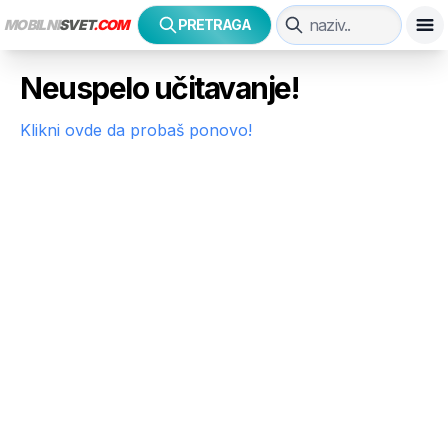
MOBILNI
SVET
.COM
PRETRAGA
Neuspelo učitavanje!
Klikni ovde da probaš ponovo!