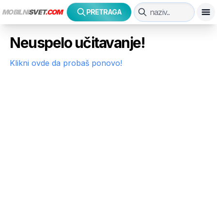
MOBILNI
SVET
.COM
PRETRAGA
Neuspelo učitavanje!
Klikni ovde da probaš ponovo!