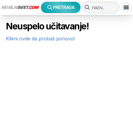
MOBILNI
SVET
.COM
PRETRAGA
Neuspelo učitavanje!
Klikni ovde da probaš ponovo!