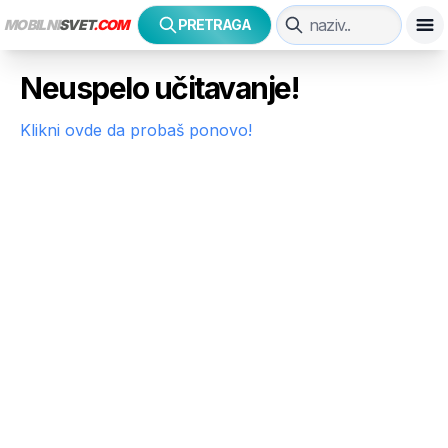
MOBILNI
SVET
.COM
PRETRAGA
Neuspelo učitavanje!
Klikni ovde da probaš ponovo!