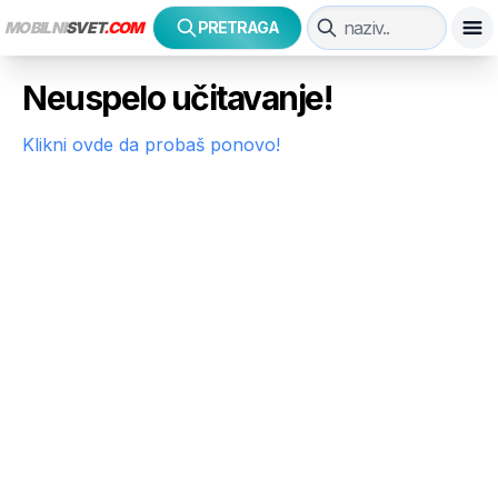
MOBILNI
SVET
.COM
PRETRAGA
Neuspelo učitavanje!
Klikni ovde da probaš ponovo!