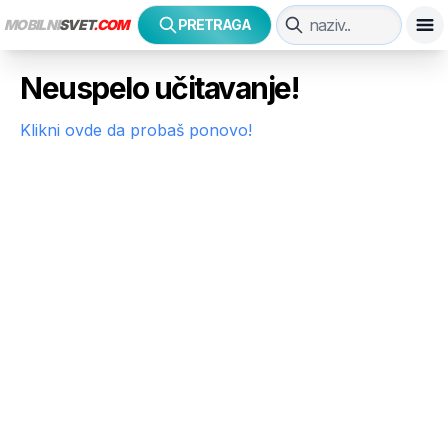
MOBILNI
SVET
.COM
PRETRAGA
Neuspelo učitavanje!
Klikni ovde da probaš ponovo!