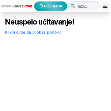
MOBILNI
SVET
.COM
PRETRAGA
Neuspelo učitavanje!
Klikni ovde da probaš ponovo!