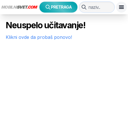
MOBILNI
SVET
.COM
PRETRAGA
Neuspelo učitavanje!
Klikni ovde da probaš ponovo!