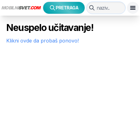
MOBILNI
SVET
.COM
PRETRAGA
Neuspelo učitavanje!
Klikni ovde da probaš ponovo!