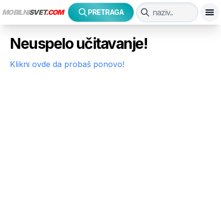
MOBILNI
SVET
.COM
PRETRAGA
Neuspelo učitavanje!
Klikni ovde da probaš ponovo!