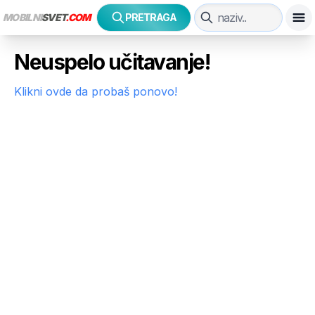
MOBILNI
SVET
.COM
PRETRAGA
Neuspelo učitavanje!
Klikni ovde da probaš ponovo!