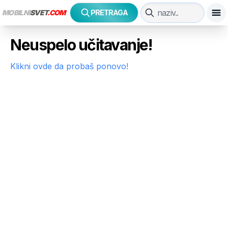
MOBILNI
SVET
.COM
PRETRAGA
Neuspelo učitavanje!
Klikni ovde da probaš ponovo!