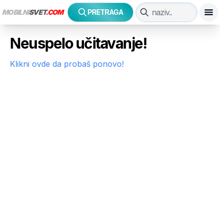
MOBILNI
SVET
.COM
PRETRAGA
Neuspelo učitavanje!
Klikni ovde da probaš ponovo!