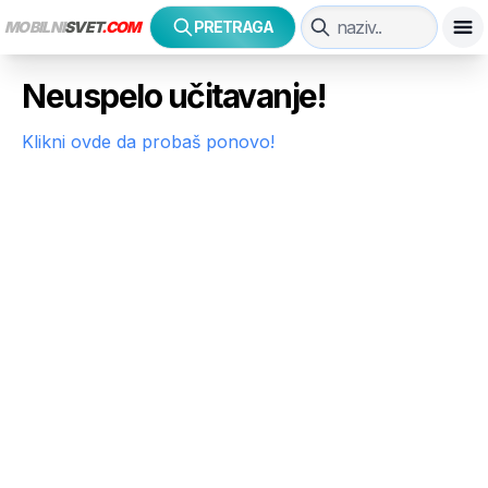
MOBILNI
SVET
.COM
PRETRAGA
Neuspelo učitavanje!
Klikni ovde da probaš ponovo!